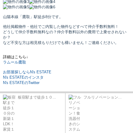
山陽本線「鷹取」駅
徒歩8分です。
他社掲載物件・他社でご内覧した物件などすべて仲介手数料無料！
どうして仲介手数料無料なの？仲介手数料以外の費用で上乗せされない
か？
など不安な方は相見積もりだけでも構いません！ご連絡ください。
詳細はこちら↓
ラムール鷹取
お部屋探しならN's ESTATE
N's ESTATEのインスタ
N's ESTATEのTwitter
板宿駅まで徒歩１０...
フルリノベーション...