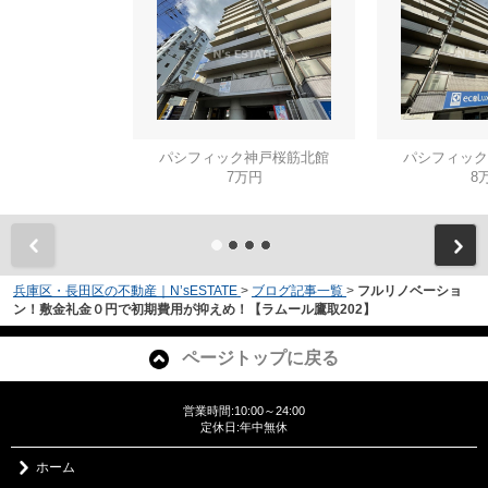
パシフィック神戸桜筋北館
パシフィック
7万円
8
兵庫区・長田区の不動産｜N’sESTATE
>
ブログ記事一覧
>
フルリノベーショ
ン！敷金礼金０円で初期費用が抑えめ！【ラムール鷹取202】
ページトップに戻る
営業時間:10:00～24:00
定休日:年中無休
ホーム