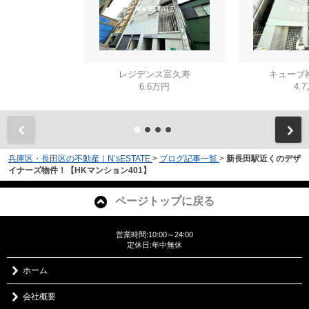
レジデンス富久寿
キューブ
6.6万円
4.
兵庫区・長田区の不動産｜N’sESTATE
>
ブログ記事一覧
>
新長田駅近くのデザ
イナーズ物件！【HKマンション401】
ページトップに戻る
営業時間:10:00～24:00
定休日:年中無休
ホーム
会社概要