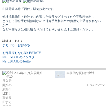
山陽電鉄本線「西代」駅
徒歩4分です。
他社掲載物件・他社でご内覧した物件などすべて仲介手数料無料！
どうして仲介手数料無料なの？仲介手数料以外の費用で上乗せされない
か？
など不安な方は相見積もりだけでも構いません！ご連絡ください。
詳細はこちら↓
まあぷる・おおみち
お部屋探しならN's ESTATE
N's ESTATEのインスタ
N's ESTATEのTwitter
2024年10月入居開始...
本格的な夏前に虫対...
＞次のページ