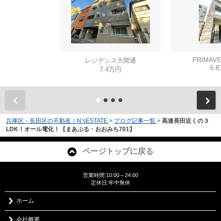
PRIMAVE
レジデンス大開通
6.
7.4万円
兵庫区・長田区の不動産｜N’sESTATE
>
ブログ記事一覧
>
高速長田近くの３
LDK！オール電化！【まあぷる・おおみち701】
ページトップに戻る
営業時間:10:00～24:00
定休日:年中無休
ホーム
会社概要