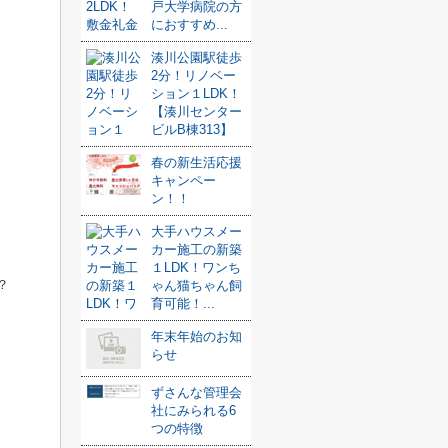
戸大学病院の方
におすすめ...
湊川公園駅徒歩
2分！リノベー
ション１LDK！
【湊川センター
ビルB棟313】
春の新生活応援
キャンペー
ン！！
大手ハウスメー
カー施工の新築
１LDK！ワンち
？
ゃん猫ちゃん飼
育可能！...
年末年始のお知
らせ
ずさんな管理会
社にみられる6
つの特徴