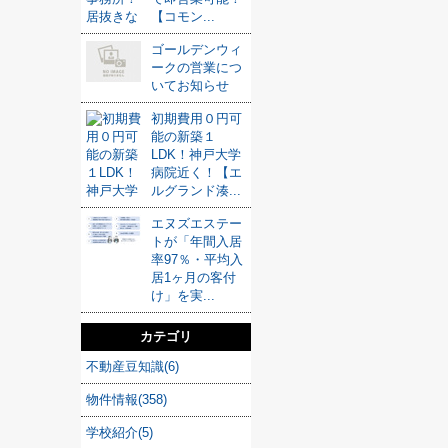
【コモン...
ゴールデンウィ
ークの営業につ
いてお知らせ
初期費用０円可
能の新築１
LDK！神戸大学
病院近く！【エ
ルグランド湊...
エヌズエステー
トが「年間入居
率97％・平均入
居1ヶ月の客付
け」を実...
カテゴリ
不動産豆知識(6)
物件情報(358)
学校紹介(5)