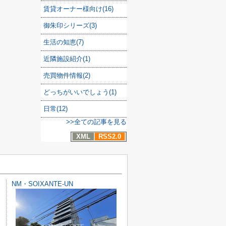
賃貸オーナー様向け(16)
御朱印シリーズ(3)
生活の知恵(7)
近隣施設紹介(1)
売買物件情報(2)
どっちがいいでしょう(1)
日常(12)
>>全ての記事を見る
XML
RSS2.0
NM・SOIXANTE-UN