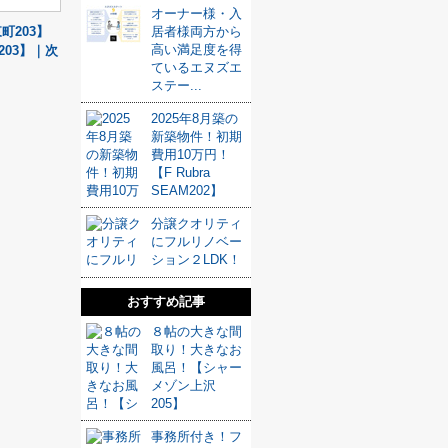
オーナー様・入
203】
居者様両方から
高い満足度を得
03】｜次
ているエヌズエ
ステー...
2025年8月築の
新築物件！初期
費用10万円！
【F Rubra
SEAM202】
分譲クオリティ
にフルリノベー
ション２LDK！
おすすめ記事
８帖の大きな間
取り！大きなお
風呂！【シャー
メゾン上沢
205】
事務所付き！フ