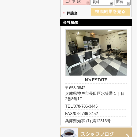
エリア| 駅
賃料
面積
-
件該当
N's ESTATE
〒653-0842
兵庫県神戸市長田区水笠通１丁目
2番8号1F
TEL/078-786-3445
FAX/078-786-3452
兵庫県知事 (1) 第12313号