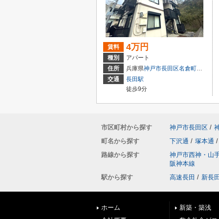
4万円
賃料
種別
アパート
住所
兵庫県
神戸市長田区
名倉町
１丁目
交通
長田駅
徒歩9分
市区町村から探す
神戸市長田区
/
町名から探す
下沢通
/
塚本通
/
路線から探す
神戸市西神・山
阪神本線
駅から探す
高速長田
/
新長
ホーム
新築・築浅