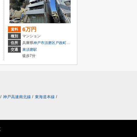
6万円
賃料
種別
マンション
２丁目
住所
兵庫県
神戸市須磨区
戸政町
１丁目
交通
東須磨駅
徒歩7分
/
神戸高速南北線
/
東海道本線
/
E