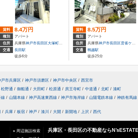
8.4万円
8.5万円
賃料
賃料
種別
アパート
種別
アパート
住所
兵庫県
神戸市長田区
大塚町
１丁目
住所
兵庫県
神戸市長田区
雲雀ケ丘
交通
長田駅
交通
鵯越駅
徒歩6分
徒歩25分
神戸市兵庫区
/
神戸市須磨区
/
神戸市中央区
/
西宮市
松野通
/
御船通
/
大田町
/
松原通
/
房王寺町
/
中道通
/
北町
/
湊町
手線
/
山陽本線
/
神戸高速東西線
/
神戸市海岸線
/
山陽電鉄本線
/
神鉄有馬線
田
/
兵庫
/
板宿
/
神戸
/
湊川
/
大開
/
新開地
/
上沢
/
西代
兵庫区・長田区の不動産ならN’sESTAT
周辺施設検索