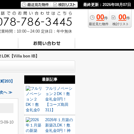
最終更新：2026年08月07日
00
00
件
件
最近見た物件
検討リスト
業時間：10:00～24:00
定休日：年中無休
【Villa bon IB】
最新記事
203】
フルリノベーシ
次へ ≫
ョン２DK！敷
金礼金0円！
【コーズ島田
311】
2026年１月築の
23-09-10
新築2LDK！敷
金礼金0円！神