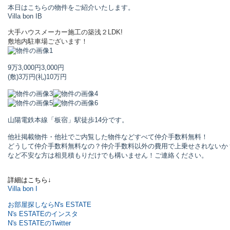
本日はこちらの物件をご紹介いたします。
Villa bon I
B
大手ハウスメーカー施工の築浅２LDK!
敷地内駐車場ございます！
9万3,000円
3,000円
(敷)3万円
(礼)10万円
山陽電鉄本線「板宿」駅
徒歩14分です。
他社掲載物件・他社でご内覧した物件などすべて仲介手数料無料！
どうして仲介手数料無料なの？仲介手数料以外の費用で上乗せされないか
など不安な方は相見積もりだけでも構いません！ご連絡ください。
詳細はこちら↓
Villa bon I
お部屋探しならN's ESTATE
N's ESTATEのインスタ
N's ESTATEのTwitter