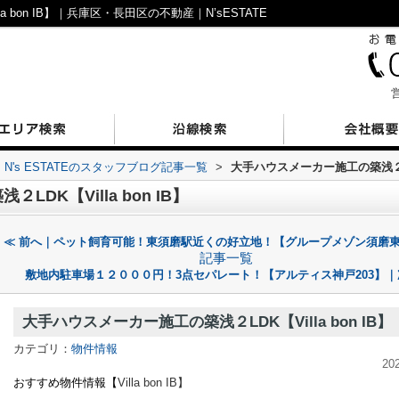
 bon IB】｜兵庫区・長田区の不動産｜N’sESTATE
営
N's ESTATEのスタッフブログ記事一覧
>
大手ハウスメーカー施工の築浅２LDK
DK【Villa bon IB】
≪ 前へ｜ペット飼育可能！東須磨駅近くの好立地！【グループメゾン須磨東町
記事一覧
敷地内駐車場１２０００円！3点セパレート！【アルティス神戸203】｜
大手ハウスメーカー施工の築浅２LDK【Villa bon IB】
カテゴリ：
物件情報
20
おすすめ物件情報【
Villa bon I
B】