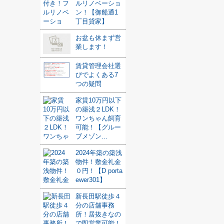
ルリノベーショ
ン！【御船通1
丁目貸家】
お盆も休まず営
業します！
賃貸管理会社選
びでよくある7
つの疑問
家賃10万円以下
の築浅２LDK！
ワンちゃん飼育
可能！【グルー
ブメゾン...
2024年築の築浅
物件！敷金礼金
０円！【D porta
ewer301】
新長田駅徒歩４
分の店舗事務
所！居抜きなの
で即営業可能！