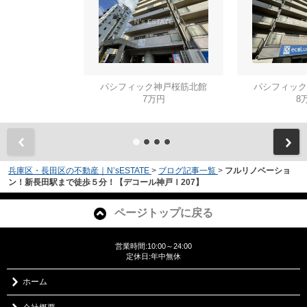
パシフィック神戸桜筋北館
パシフィック
7万円
8
兵庫区・長田区の不動産｜N’sESTATE
>
ブログ記事一覧
>
フルリノベーショ
ン！新長田駅まで徒歩５分！【デコール神戸Ⅰ207】
ページトップに戻る
営業時間:10:00～24:00
定休日:年中無休
ホーム