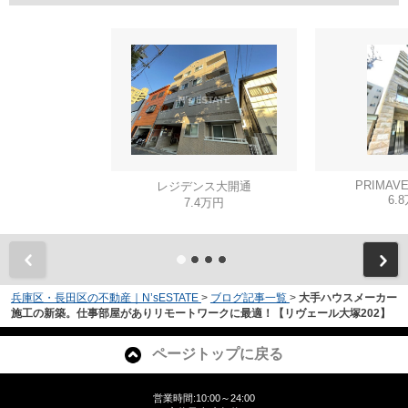
PRIMAVE
レジデンス大開通
6.
7.4万円
兵庫区・長田区の不動産｜N’sESTATE
>
ブログ記事一覧
>
大手ハウスメーカー
施工の新築。仕事部屋がありリモートワークに最適！【リヴェール大塚202】
ページトップに戻る
営業時間:10:00～24:00