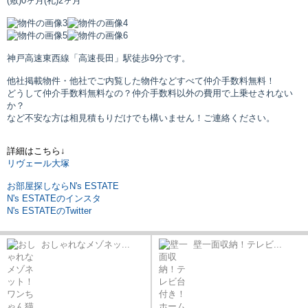
(敷)0ヶ月
(礼)2ヶ月
神戸高速東西線「高速長田」駅
徒歩9分です。
他社掲載物件・他社でご内覧した物件などすべて仲介手数料無料！
どうして仲介手数料無料なの？仲介手数料以外の費用で上乗せされない
か？
など不安な方は相見積もりだけでも構いません！ご連絡ください。
詳細はこちら↓
リヴェール大塚
お部屋探しならN's ESTATE
N's ESTATEのインスタ
N's ESTATEのTwitter
おしゃれなメゾネッ...
壁一面収納！テレビ...