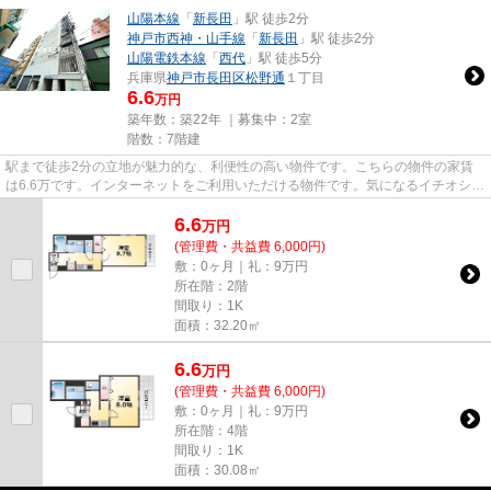
山陽本線
「
新長田
」駅 徒歩2分
神戸市西神・山手線
「
新長田
」駅 徒歩2分
山陽電鉄本線
「
西代
」駅 徒歩5分
兵庫県
神戸市長田区
松野通
１丁目
6.6
万円
築年数：築22年 ｜募集中：
2室
階数：7階建
駅まで徒歩2分の立地が魅力的な、利便性の高い物件です。こちらの物件の家賃
は6.6万です。インターネットをご利用いただける物件です。気になるイチオシ物
件情報：「レジデンス富久寿...
6.6
万
円
(管理費・共益費 6,000円)
敷：0ヶ月｜礼：9万円
所在階：2階
間取り：1K
面積：32.20㎡
6.6
万
円
(管理費・共益費 6,000円)
敷：0ヶ月｜礼：9万円
所在階：4階
間取り：1K
面積：30.08㎡