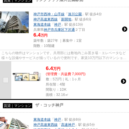
賃貸｜マンション
神戸市西神・山手線
「
湊川公園
」駅 徒歩4分
神戸高速東西線
「
新開地
」駅 徒歩6分
東海道本線
「
神戸
」駅 徒歩13分
兵庫県
神戸市兵庫区
下沢通
２丁目
6.4
万円
築年数：築27年 ｜募集中：
1室
階数：10階建
こちらの物件はマンションです。共用部には敷地内ごみ置き場・エレベータなど
様々な設備やサービスが揃っているので便利です。家賃10万円以下のマンション
をお探しのお客様におすすめ...
6.4
万
円
(管理費・共益費 7,000円)
敷：5万円｜礼：1ヶ月
所在階：4階
間取り：1DK
面積：32.16㎡
ザ・コッチ神戸
賃貸｜マンション
東海道本線
「
神戸
」駅 徒歩8分
神戸高速東西線
「
高速神戸
」駅 徒歩5分