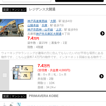
レジデンス大開通
賃貸｜マンション
神戸高速東西線
「
大開
」駅 徒歩4分
山陽本線
「
兵庫
」駅 徒歩7分
神戸市西神・山手線
「
上沢
」駅 徒歩9分
兵庫県
神戸市兵庫区
大開通
６丁目
7.4
万円
築年数：築15年 ｜募集中：
1室
階数：4階建
ウォーキングやランニングが趣味の方に住んでもらいたいのが平坦な場所にある
物件です。こちらは賃料7.4万円の物件です。インターネット回線がある物件で
す。「レジデンス大開通」のこ...
7.4
万
円
(管理費・共益費 4,000円)
敷：0ヶ月｜礼：1ヶ月
所在階：2階
間取り：1DK
面積：34.24㎡
PRIMAVERA KOBE
賃貸｜マンション