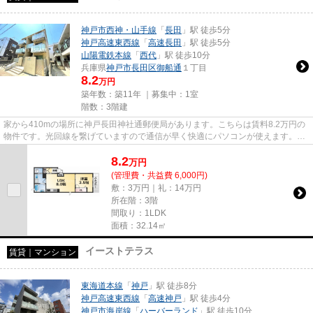
神戸市西神・山手線
「
長田
」駅 徒歩5分
神戸高速東西線
「
高速長田
」駅 徒歩5分
山陽電鉄本線
「
西代
」駅 徒歩10分
兵庫県
神戸市長田区
御船通
１丁目
8.2
万円
築年数：築11年 ｜募集中：
1室
階数：3階建
家から410mの場所に神戸長田神社通郵便局があります。こちらは賃料8.2万円の
物件です。光回線を繋げていますので通信が早く快適にパソコンが使えます。新
着情報：パルケヴェルデの空室...
8.2
万
円
(管理費・共益費 6,000円)
敷：3万円｜礼：14万円
所在階：3階
間取り：1LDK
面積：32.14㎡
イーストテラス
賃貸｜マンション
東海道本線
「
神戸
」駅 徒歩8分
神戸高速東西線
「
高速神戸
」駅 徒歩4分
神戸市海岸線
「
ハーバーランド
」駅 徒歩10分