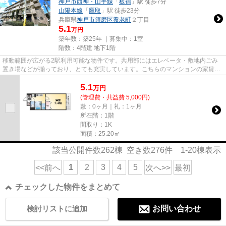
神戸市西神・山手線
「
板宿
」駅 徒歩7分
山陽本線
「
鷹取
」駅 徒歩23分
兵庫県
神戸市須磨区
養老町
２丁目
5.1
万円
築年数：築25年 ｜募集中：
1室
階数：4階建 地下1階
移動範囲が広がる2駅利用可能な物件です。共用部にはエレベータ・敷地内ごみ
置き場などが揃っており、とても充実しています。こちらのマンションの家賃は
5.1万です。インターネットを...
5.1
万
円
(管理費・共益費 5,000円)
敷：0ヶ月｜礼：1ヶ月
所在階：1階
間取り：1K
面積：25.20㎡
該当公開件数
262
棟 空き数
276
件
1-20
棟表示
1
2
3
4
5
<<前へ
次へ>>
最初
チェックした物件をまとめて
検討リストに追加
お問い合わせ