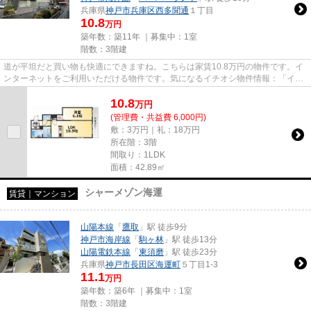
兵庫県
神戸市兵庫区
西多聞通
１丁目
10.8
万円
築年数：築11年 ｜募集中：
1室
階数：3階建
道が平坦だと買い物も快適にできますね。こちらは家賃10.8万円の物件です。イ
ンターネットをご利用いただける物件です。気になるイチオシ物件情報：「イー
ストテラス」。できるだけ早...
10.8
万
円
(管理費・共益費 6,000円)
敷：3万円｜礼：18万円
所在階：3階
間取り：1LDK
面積：42.89㎡
シャーメゾン海運
賃貸｜マンション
山陽本線
「
鷹取
」駅 徒歩9分
神戸市海岸線
「
駒ヶ林
」駅 徒歩13分
山陽電鉄本線
「
東須磨
」駅 徒歩23分
兵庫県
神戸市長田区
海運町
５丁目1-3
11.1
万円
築年数：築6年 ｜募集中：
1室
階数：3階建