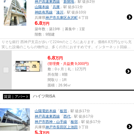
神戸高速東西線
「
新開地
」駅 徒歩2分
山陽本線
「
兵庫
」駅 徒歩11分
神鉄有馬線
「
湊川
」駅 徒歩10分
兵庫県
神戸市兵庫区
永沢町
４丁目
6.8
万円
築年数：築19年 ｜募集中：
1室
階数：9階建
りそな銀行 西神戸支店が歩いて224mのところにあります。価格6.8万円ながら充
実した設備のこちらの物件は、多くの方におすすめです。インターネット回線が
ある物件です。当社イチオシ...
6.8
万
円
(管理費・共益費 9,000円)
敷：0ヶ月｜礼：12万円
所在階：8階
間取り：1R
面積：26.96㎡
ハイツRISA
賃貸｜アパート
山陽電鉄本線
「
板宿
」駅 徒歩17分
神戸高速東西線
「
西代
」駅 徒歩17分
神戸市西神・山手線
「
板宿
」駅 徒歩17分
兵庫県
神戸市長田区
上池田
３丁目
5.3
万円