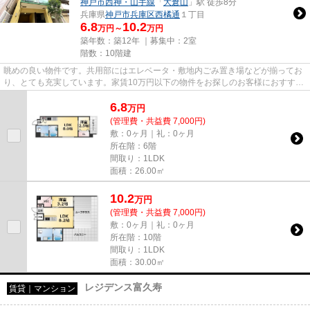
神戸市西神・山手線
「
大倉山
」駅 徒歩8分
兵庫県
神戸市兵庫区
西橘通
１丁目
6.8
10.2
万円～
万円
築年数：築12年 ｜募集中：
2室
階数：10階建
眺めの良い物件です。共用部にはエレベータ・敷地内ごみ置き場などが揃ってお
り、とても充実しています。家賃10万円以下の物件をお探しのお客様におすすめ
です。インターネットをご利...
6.8
万
円
(管理費・共益費 7,000円)
敷：0ヶ月｜礼：0ヶ月
所在階：6階
間取り：1LDK
面積：26.00㎡
10.2
万
円
(管理費・共益費 7,000円)
敷：0ヶ月｜礼：0ヶ月
所在階：10階
間取り：1LDK
面積：30.00㎡
レジデンス富久寿
賃貸｜マンション