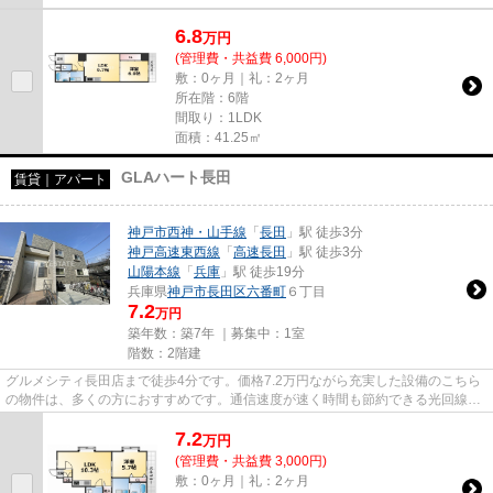
6.8
万
円
(管理費・共益費 6,000円)
敷：0ヶ月｜礼：2ヶ月
所在階：6階
間取り：1LDK
面積：41.25㎡
GLAハート長田
賃貸｜アパート
神戸市西神・山手線
「
長田
」駅 徒歩3分
神戸高速東西線
「
高速長田
」駅 徒歩3分
山陽本線
「
兵庫
」駅 徒歩19分
兵庫県
神戸市長田区
六番町
６丁目
7.2
万円
築年数：築7年 ｜募集中：
1室
階数：2階建
グルメシティ長田店まで徒歩4分です。価格7.2万円ながら充実した設備のこちら
の物件は、多くの方におすすめです。通信速度が速く時間も節約できる光回線を
導入しました。当社イチオシ...
7.2
万
円
(管理費・共益費 3,000円)
敷：0ヶ月｜礼：2ヶ月