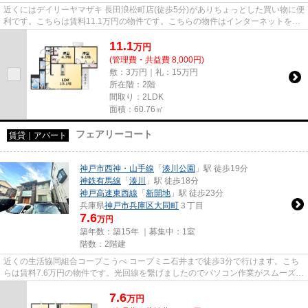
近くにはデイリーヤマザキ 長田浪松町店(徒歩5分)がありちょっとした買い物に便
利です。こちらは賃料11.1万円の物件です。こちらの物件はインターネットをご
利用いただけます。気にな...
11.1
万
円
(管理費・共益費 8,000円)
敷：3万円｜礼：15万円
所在階：2階
間取り：2LDK
面積：60.76㎡
フェアリーコート
賃貸｜アパート
神戸市西神・山手線
「
湊川公園
」駅 徒歩19分
神鉄有馬線
「
湊川
」駅 徒歩18分
神戸高速東西線
「
新開地
」駅 徒歩23分
兵庫県
神戸市兵庫区
大同町
３丁目
7.6
万円
築年数：築15年 ｜募集中：
1室
階数：2階建
近くの生活協同組合コープこうべ コープミニ石井まで徒歩3分で行けます。こち
らは賃料7.6万円の物件です。光回線を繋げましたのでパソコン作業がスムーズで
す。気になるイチオシ物件情...
7.6
万
円