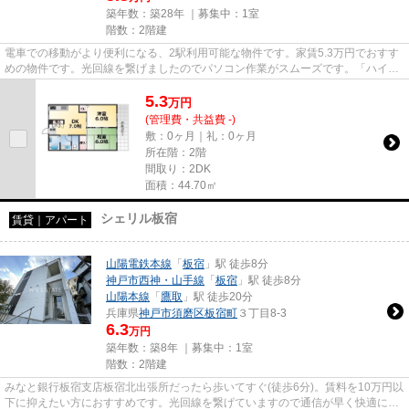
築年数：築28年 ｜募集中：
1室
階数：2階建
電車での移動がより便利になる、2駅利用可能な物件です。家賃5.3万円でおすす
めの物件です。光回線を繋げましたのでパソコン作業がスムーズです。「ハイツ
RISA」のここがイチオシ。当...
5.3
万
円
(管理費・共益費 -)
敷：0ヶ月｜礼：0ヶ月
所在階：2階
間取り：2DK
面積：44.70㎡
シェリル板宿
賃貸｜アパート
山陽電鉄本線
「
板宿
」駅 徒歩8分
神戸市西神・山手線
「
板宿
」駅 徒歩8分
山陽本線
「
鷹取
」駅 徒歩20分
兵庫県
神戸市須磨区
板宿町
３丁目8-3
6.3
万円
築年数：築8年 ｜募集中：
1室
階数：2階建
みなと銀行板宿支店板宿北出張所だったら歩いてすぐ(徒歩6分)。賃料を10万円以
下に抑えたい方におすすめです。光回線を繋げていますので通信が早く快適にパ