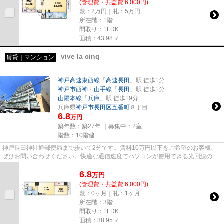
(管理費・共益費 6,000円)
敷：2万円｜礼：5万円
所在階：1階
間取り：1LDK
面積：43.98㎡
vive la cinq
賃貸｜マンション
神戸高速東西線
「
高速長田
」駅 徒歩1分
神戸市西神・山手線
「
長田
」駅 徒歩1分
山陽本線
「
兵庫
」駅 徒歩19分
兵庫県
神戸市長田区
五番町
８丁目
6.8
万円
築年数：築27年 ｜募集中：
2室
階数：10階建
神戸長田神社通郵便局まで歩いて2分です。賃料10万円以下をご希望のお客様、
ぜひお問い合わせください。快適な通信速度でパソコンが使用できる光回線の物
件です。「vive la cinq」の物...
6.8
万
円
(管理費・共益費 6,000円)
敷：0ヶ月｜礼：1ヶ月
所在階：3階
間取り：1LDK
面積：38.95㎡