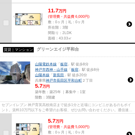
11.7
万
円
(管理費・共益費 6,000円)
敷：0ヶ月｜礼：0ヶ月
所在階：3階
間取り：2LDK
面積：43.03㎡
グリーンエイジ平和台
賃貸｜マンション
山陽電鉄本線
「
板宿
」駅 徒歩8分
神戸市西神・山手線
「
板宿
」駅 徒歩8分
山陽本線
「
新長田
」駅 徒歩20分
兵庫県
神戸市長田区
平和台町
２丁目
5.7
万円
築年数：築25年 ｜募集中：
1室
階数：3階建
セブンイレブン 神戸育英高校南店まで徒歩1分と近場にコンビニがあるのもポイ
ント。賃料10万円以下をご希望のお客様、ぜひお問い合わせください。通信速度
が速く時間も節約できる光回...
5.7
万
円
(管理費・共益費 5,000円)
敷：0ヶ月｜礼：0ヶ月