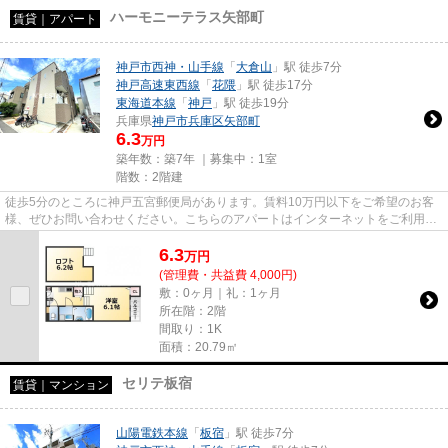
ハーモニーテラス矢部町
賃貸｜アパート
神戸市西神・山手線
「
大倉山
」駅 徒歩7分
神戸高速東西線
「
花隈
」駅 徒歩17分
東海道本線
「
神戸
」駅 徒歩19分
兵庫県
神戸市兵庫区
矢部町
6.3
万円
築年数：築7年 ｜募集中：
1室
階数：2階建
徒歩5分のところに神戸五宮郵便局があります。賃料10万円以下をご希望のお客
様、ぜひお問い合わせください。こちらのアパートはインターネットをご利用い
ただけます。新着情報：ハーモ...
6.3
万
円
(管理費・共益費 4,000円)
敷：0ヶ月｜礼：1ヶ月
所在階：2階
間取り：1K
面積：20.79㎡
セリテ板宿
賃貸｜マンション
山陽電鉄本線
「
板宿
」駅 徒歩7分