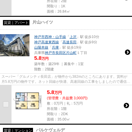
所在階：2階
間取り：1K
面積：26.84㎡
片山ハイツ
賃貸｜アパート
神戸市西神・山手線
「
上沢
」駅 徒歩10分
神戸高速東西線
「
高速長田
」駅 徒歩9分
山陽本線
「
兵庫
」駅 徒歩19分
兵庫県
神戸市長田区
片山町
１丁目
5.8
万円
築年数：築29年 ｜募集中：
1室
階数：2階建
スーパー「グルメシティ長田店」が物件から382mのところにあります。賃料が
月5.8万円の物件です。ネット回線が快適、高速回線の工事をしましたので通信ラ
クラク。ぜひ一度見ていただき...
5.8
万
円
(管理費・共益費 3,000円)
敷：0万円｜礼：5万円
所在階：1階
間取り：2DK
面積：35.00㎡
パルケヴェルデ
賃貸｜マンション