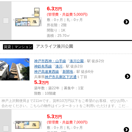
ソコンが使えます。新着情報...
6.3
万
円
(管理費・共益費 5,000円)
敷：0ヶ月｜礼：0ヶ月
所在階：2階
間取り：1K
面積：25.70㎡
アスライフ湊川公園
賃貸｜マンション
神戸市西神・山手線
「
湊川公園
」駅 徒歩2分
神鉄有馬線
「
湊川
」駅 徒歩2分
神戸高速東西線
「
新開地
」駅 徒歩6分
兵庫県
神戸市兵庫区
下沢通
１丁目
5.3
万円
築年数：築22年 ｜募集中：
1室
階数：10階建
神戸上沢郵便局まで211mです。賃料10万円以下をご希望のお客様、ぜひお問い
合わせください。こちらの物件はインターネットをご利用いただけます。こだわ
りポイント満載のアスライフ湊...
5.3
万
円
(管理費・共益費 7,000円)
敷：0ヶ月｜礼：0ヶ月