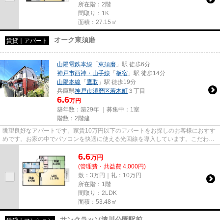
所在階：2階
間取り：1K
面積：27.15㎡
オーク東須磨
賃貸｜アパート
山陽電鉄本線
「
東須磨
」駅 徒歩6分
神戸市西神・山手線
「
板宿
」駅 徒歩14分
山陽本線
「
鷹取
」駅 徒歩19分
兵庫県
神戸市須磨区
若木町
３丁目
6.6
万円
築年数：築29年 ｜募集中：
1室
階数：2階建
眺望良好なアパートです。家賃10万円以下のアパートをお探しのお客様におすす
めです。お家の中でパソコンを快適に使える光回線を導入しています。こだわり
ポイント満載のオーク東須磨...
6.6
万
円
(管理費・共益費 4,000円)
敷：3万円｜礼：10万円
所在階：1階
間取り：2LDK
面積：53.48㎡
サンクラッソ湊川公園駅前