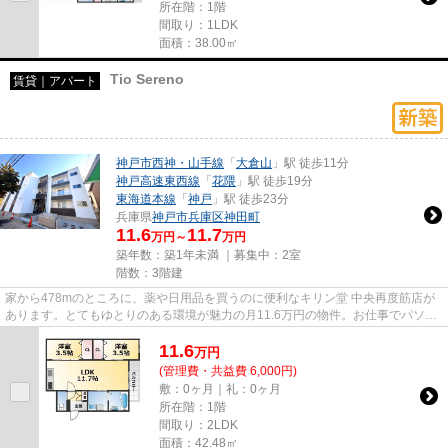
所在階：1階
間取り：1LDK
面積：38.00㎡
Tio Sereno
賃貸｜アパート
神戸市西神・山手線
「
大倉山
」駅 徒歩11分
神戸高速東西線
「
花隈
」駅 徒歩19分
東海道本線
「
神戸
」駅 徒歩23分
兵庫県
神戸市兵庫区
神田町
11.6
11.7
万円～
万円
築年数：築1年未満 ｜募集中：
2室
階数：3階建
家から478mのところに、薬や日用品を買うのに便利なキリン堂 中央再度筋店が
あります。とてもゆとりのある環境が魅力の月11.6万円の物件。お仕事でパソコ
ンを使う方に好評の光回線導入...
11.6
万
円
(管理費・共益費 6,000円)
敷：0ヶ月｜礼：0ヶ月
所在階：1階
間取り：2LDK
面積：42.48㎡