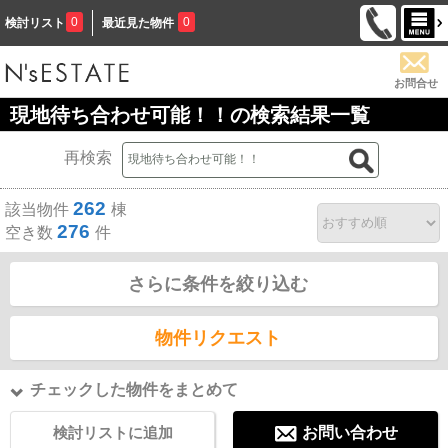
0
0
検討リスト
最近見た物件
お問合せ
現地待ち合わせ可能！！の検索結果一覧
再検索
262
該当物件
棟
276
空き数
件
さらに条件を絞り込む
物件リクエスト
チェックした物件をまとめて
検討リストに追加
お問い合わせ