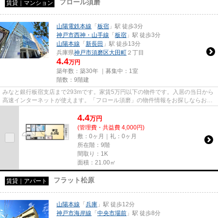
フロール須磨
賃貸｜マンション
山陽電鉄本線
「
板宿
」駅 徒歩3分
神戸市西神・山手線
「
板宿
」駅 徒歩3分
山陽本線
「
新長田
」駅 徒歩13分
兵庫県
神戸市須磨区
大田町
２丁目
4.4
万円
築年数：築30年 ｜募集中：
1室
階数：9階建
みなと銀行板宿支店まで293mです。家賃5万円以下の物件です。入居の当日から
高速インターネットが使えます。「フロール須磨」の物件情報をお探しならお気
軽にお問い合わせ下さい。神戸...
4.4
万
円
(管理費・共益費 4,000円)
敷：0ヶ月｜礼：0ヶ月
所在階：9階
間取り：1K
面積：21.00㎡
フラット松原
賃貸｜アパート
山陽本線
「
兵庫
」駅 徒歩12分
神戸市海岸線
「
中央市場前
」駅 徒歩8分