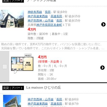
賃貸｜アパート
神鉄有馬線
「
長田
」駅 徒歩9分
神戸高速東西線
「
高速長田
」駅 徒歩15分
神戸市西神・山手線
「
長田
」駅 徒歩15分
兵庫県
神戸市長田区
名倉町
１丁目
4
万円
築年数：築30年 ｜募集中：
1室
階数：2階建
眺めの良い物件です。賃料4万円の物件です。パソコンを快適に使いたい方に、
光回線を繋いでいる物件です。こだわりポイント満載のラ・シャンブル名倉。当
社スタッフが地域の賃貸情報を...
4
万
円
(管理費・共益費 -)
敷：0ヶ月｜礼：0ヶ月
所在階：1階
間取り：1K
面積：20.00㎡
La maison ひじりの丘
賃貸｜アパート
神戸市西神・山手線
「
長田
」駅 徒歩6分
神戸高速東西線
「
高速長田
」駅 徒歩7分