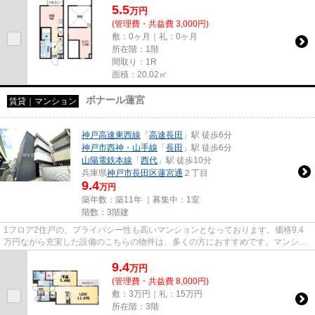
5.5
万
円
(管理費・共益費 3,000円)
敷：0ヶ月｜礼：0ヶ月
所在階：1階
間取り：1R
面積：20.02㎡
ボナール蓮宮
賃貸｜マンション
神戸高速東西線
「
高速長田
」駅 徒歩6分
神戸市西神・山手線
「
長田
」駅 徒歩6分
山陽電鉄本線
「
西代
」駅 徒歩10分
兵庫県
神戸市長田区
蓮宮通
２丁目
9.4
万円
築年数：築11年 ｜募集中：
1室
階数：3階建
1フロア2住戸の、プライバシー性も高いマンションとなっております。価格9.4
万円ながら充実した設備のこちらの物件は、多くの方におすすめです。マンショ
ンに光回線を繋いでパソコンを...
9.4
万
円
(管理費・共益費 8,000円)
敷：3万円｜礼：15万円
所在階：3階