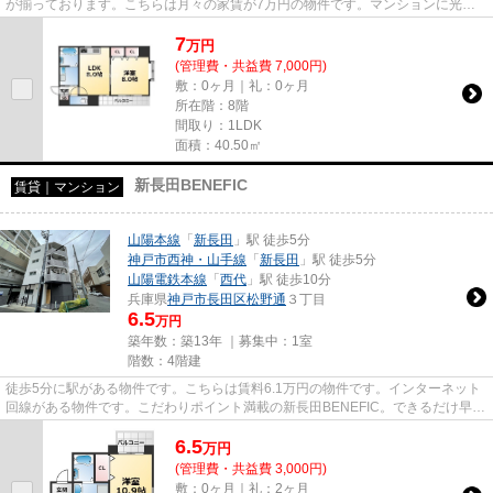
が揃っております。こちらは月々の家賃が7万円の物件です。マンションに光回
線を繋いでパソコンを使いやす...
7
万
円
(管理費・共益費 7,000円)
敷：0ヶ月｜礼：0ヶ月
所在階：8階
間取り：1LDK
面積：40.50㎡
新長田BENEFIC
賃貸｜マンション
山陽本線
「
新長田
」駅 徒歩5分
神戸市西神・山手線
「
新長田
」駅 徒歩5分
山陽電鉄本線
「
西代
」駅 徒歩10分
兵庫県
神戸市長田区
松野通
３丁目
6.5
万円
築年数：築13年 ｜募集中：
1室
階数：4階建
徒歩5分に駅がある物件です。こちらは賃料6.1万円の物件です。インターネット
回線がある物件です。こだわりポイント満載の新長田BENEFIC。できるだけ早め
に不動産情報を集めたい方は当...
6.5
万
円
(管理費・共益費 3,000円)
敷：0ヶ月｜礼：2ヶ月