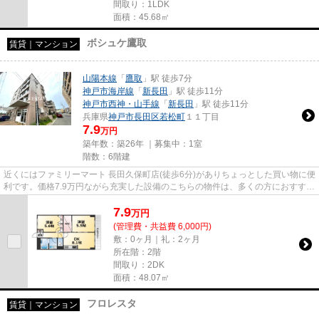
間取り：1LDK
面積：45.68㎡
ボシュケ鷹取
賃貸｜マンション
山陽本線
「
鷹取
」駅 徒歩7分
神戸市海岸線
「
新長田
」駅 徒歩11分
神戸市西神・山手線
「
新長田
」駅 徒歩11分
兵庫県
神戸市長田区
若松町
１１丁目
7.9
万円
築年数：築26年 ｜募集中：
1室
階数：6階建
近くにはファミリーマート 長田久保町店(徒歩6分)がありちょっとした買い物に便
利です。価格7.9万円ながら充実した設備のこちらの物件は、多くの方におすすめ
です。マンションに光回線...
7.9
万
円
(管理費・共益費 6,000円)
敷：0ヶ月｜礼：2ヶ月
所在階：2階
間取り：2DK
面積：48.07㎡
フロレスタ
賃貸｜マンション