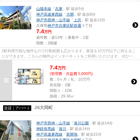
山陽本線
「
兵庫
」駅 徒歩5分
神戸高速東西線
「
大開
」駅 徒歩8分
神戸市西神・山手線
「
上沢
」駅 徒歩13分
兵庫県
神戸市兵庫区
駅前通
３丁目
7.4
万円
築年数：築13年 ｜募集中：
1室
階数：3階建
2駅利用可能な物件なので行動範囲も広がります。家賃を10万円以下に抑えるこ
とができます。こちらの物件はインターネットをご利用いただけます。ぜひ一度
見ていただきたい、「フロレス...
7.4
万
円
(管理費・共益費 5,000円)
敷：0ヶ月｜礼：10万円
所在階：2階
間取り：1DK
面積：29.38㎡
JS大同町
賃貸｜アパート
神戸市西神・山手線
「
湊川公園
」駅 徒歩14分
神鉄有馬線
「
湊川
」駅 徒歩14分
神戸高速東西線
「
新開地
」駅 徒歩22分
兵庫県
神戸市兵庫区
大同町
４丁目