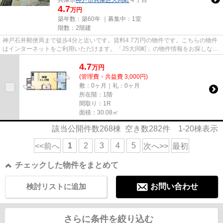
4.7
万円
築年数：築60年 ｜募集中：
1室
階数：2階建
神戸石井郵便局まで徒歩4分と近いです。賃料4.7万円の物件です。こちらの物件
はインターネットをご利用いただけます。「JS大同町」の物件情報をお探しなら
お気軽にお問い合わせ下さい...
4.7
万
円
(管理費・共益費 3,000円)
敷：0ヶ月｜礼：0ヶ月
所在階：1階
間取り：1R
面積：30.08㎡
該当公開件数
268
棟 空き数
282
件
1-20
棟表示
1
2
3
4
5
<<前へ
次へ>>
最初
チェックした物件をまとめて
検討リストに追加
お問い合わせ
さらに条件を絞り込む