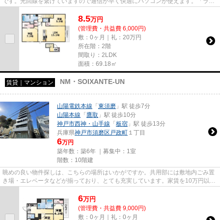
です。光回線を繋げていますので通信が早く快適にパソコンが使えます。「ラー
クヒルズ」のここがイチオシ...
8.5
万
円
(管理費・共益費 6,000円)
敷：0ヶ月｜礼：20万円
所在階：2階
間取り：2LDK
面積：69.18㎡
NM・SOIXANTE-UN
賃貸｜マンション
山陽電鉄本線
「
東須磨
」駅 徒歩7分
山陽本線
「
鷹取
」駅 徒歩10分
神戸市西神・山手線
「
板宿
」駅 徒歩13分
兵庫県
神戸市須磨区
戸政町
１丁目
6
万円
築年数：築6年 ｜募集中：
1室
階数：10階建
眺めの良い物件探しは、こちらの場所はいかがですか。共用部には敷地内ごみ置
き場・エレベータなどが揃っており、とても充実しています。家賃を10万円以下
に抑えることができます。光...
6
万
円
(管理費・共益費 9,000円)
敷：0ヶ月｜礼：0ヶ月