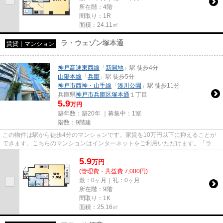
所在階：4階
間取り：1R
面積：24.11㎡
ラ・ウェゾン塚本通
賃貸｜マンション
神戸高速東西線
「
新開地
」駅 徒歩4分
山陽本線
「
兵庫
」駅 徒歩5分
神戸市西神・山手線
「
湊川公園
」駅 徒歩11分
兵庫県
神戸市兵庫区
塚本通
１丁目
5.9
万円
築年数：築20年 ｜募集中：
1室
階数：9階建
この物件は駅から徒歩4分のマンションです。家賃を10万円以下に抑えることが
できます。こちらのマンションはインターネットをご利用いただけます。「ラ・
ウェゾン塚本通」のここがイチ...
5.9
万
円
(管理費・共益費 7,000円)
敷：0ヶ月｜礼：0ヶ月
所在階：9階
間取り：1K
面積：25.16㎡