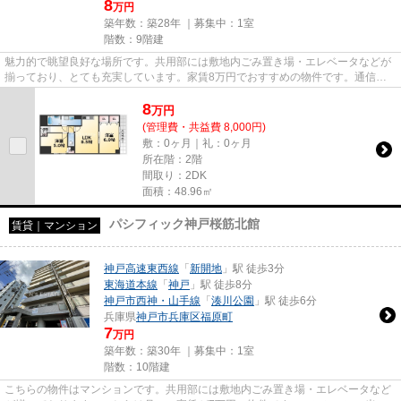
8
万円
築年数：築28年 ｜募集中：
1室
階数：9階建
魅力的で眺望良好な場所です。共用部には敷地内ごみ置き場・エレベータなどが
揃っており、とても充実しています。家賃8万円でおすすめの物件です。通信速
度が速く時間も節約できる光回...
8
万
円
(管理費・共益費 8,000円)
敷：0ヶ月｜礼：0ヶ月
所在階：2階
間取り：2DK
面積：48.96㎡
パシフィック神戸桜筋北館
賃貸｜マンション
神戸高速東西線
「
新開地
」駅 徒歩3分
東海道本線
「
神戸
」駅 徒歩8分
神戸市西神・山手線
「
湊川公園
」駅 徒歩6分
兵庫県
神戸市兵庫区
福原町
7
万円
築年数：築30年 ｜募集中：
1室
階数：10階建
こちらの物件はマンションです。共用部には敷地内ごみ置き場・エレベータなど