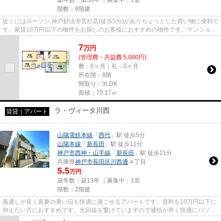
階数：8階建
近くにはローソン 神戸妙法寺荒打店(徒歩5分)がありちょっとした買い物に便利で
す。家賃10万円以下の物件をお探しのお客様におすすめの物件です。マンション
に光回線を繋いでパソコン...
7
万
円
(管理費・共益費 5,000円)
敷：0ヶ月｜礼：0ヶ月
所在階：8階
間取り：3LDK
面積：70.17㎡
ラ・ヴィータ川西
賃貸｜アパート
山陽電鉄本線
「
西代
」駅 徒歩5分
山陽本線
「
新長田
」駅 徒歩11分
神戸市西神・山手線
「
新長田
」駅 徒歩11分
兵庫県
神戸市長田区
川西通
４丁目
5.5
万円
築年数：築13年 ｜募集中：
1室
階数：2階建
風通しが良く真夏の暑い日も快適に過ごせるアパートです。賃料を10万円以下に
抑えたい方におすすめです。光回線を繋げていますので通信が早く快適にパソコ
ンが使えます。新着情報：ラ...