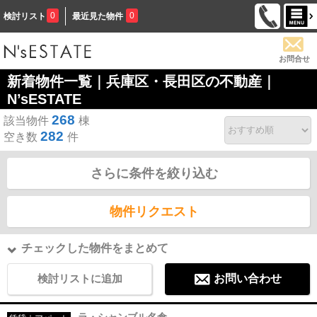
0
0
検討リスト
最近見た物件
お問合せ
新着物件一覧｜兵庫区・長田区の不動産｜
N’sESTATE
268
該当物件
棟
282
空き数
件
さらに条件を絞り込む
物件リクエスト
チェックした物件をまとめて
検討リストに追加
お問い合わせ
ラ・シャンブル名倉