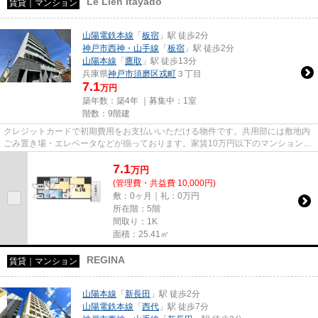
Le Lien Itayado
賃貸｜マンション
山陽電鉄本線
「
板宿
」駅 徒歩2分
神戸市西神・山手線
「
板宿
」駅 徒歩2分
山陽本線
「
鷹取
」駅 徒歩13分
兵庫県
神戸市須磨区
戎町
３丁目
7.1
万円
築年数：築4年 ｜募集中：
1室
階数：9階建
クレジットカードで初期費用をお支払いいただける物件です。共用部には敷地内
ごみ置き場・エレベータなどが揃っております。家賃10万円以下のマンションを
お探しのお客様におすすめで...
7.1
万
円
(管理費・共益費 10,000円)
敷：0ヶ月｜礼：0万円
所在階：5階
間取り：1K
面積：25.41㎡
REGINA
賃貸｜マンション
山陽本線
「
新長田
」駅 徒歩2分
山陽電鉄本線
「
西代
」駅 徒歩7分