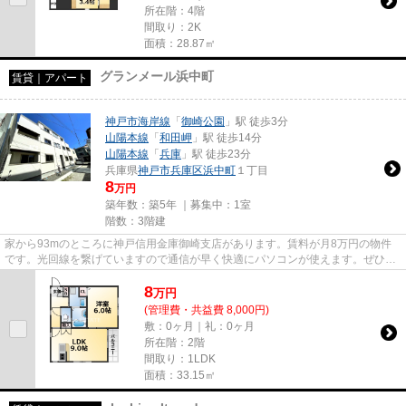
所在階：4階
間取り：2K
面積：28.87㎡
グランメール浜中町
賃貸｜アパート
神戸市海岸線
「
御崎公園
」駅 徒歩3分
山陽本線
「
和田岬
」駅 徒歩14分
山陽本線
「
兵庫
」駅 徒歩23分
兵庫県
神戸市兵庫区
浜中町
１丁目
8
万円
築年数：築5年 ｜募集中：
1室
階数：3階建
家から93mのところに神戸信用金庫御崎支店があります。賃料が月8万円の物件
です。光回線を繋げていますので通信が早く快適にパソコンが使えます。ぜひ一
度見ていただきたい、「グラン...
8
万
円
(管理費・共益費 8,000円)
敷：0ヶ月｜礼：0ヶ月
所在階：2階
間取り：1LDK
面積：33.15㎡