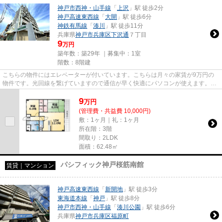
神戸市西神・山手線
「
上沢
」駅 徒歩2分
神戸高速東西線
「
大開
」駅 徒歩6分
神鉄有馬線
「
湊川
」駅 徒歩11分
兵庫県
神戸市兵庫区
下沢通
７丁目
9
万円
築年数：築29年 ｜募集中：
1室
階数：8階建
こちらの物件にはエレベーターが付いています。こちらは月々の家賃が9万円の
物件です。光回線を繋げていますので通信が早く快適にパソコンが使えます。
「ラ・フィーネ」の物件情報をお...
9
万
円
(管理費・共益費 10,000円)
敷：1ヶ月｜礼：1ヶ月
所在階：3階
間取り：2LDK
面積：62.48㎡
パシフィック神戸桜筋南館
賃貸｜マンション
神戸高速東西線
「
新開地
」駅 徒歩3分
東海道本線
「
神戸
」駅 徒歩8分
神戸市西神・山手線
「
湊川公園
」駅 徒歩6分
兵庫県
神戸市兵庫区
福原町