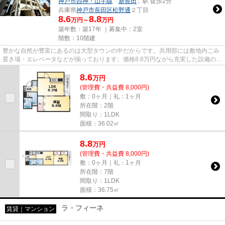
神戸市西神・山手線
「
新長田
」駅 徒歩2分
兵庫県
神戸市長田区
松野通
２丁目
8.6
8.8
万円～
万円
築年数：築17年 ｜募集中：
2室
階数：10階建
豊かな自然が豊富にあるのは大型タウンの中だからです。共用部には敷地内ごみ
置き場・エレベータなどが揃っております。価格8.6万円ながら充実した設備のこ
ちらの物件は、多くの方にお...
8.6
万
円
(管理費・共益費 8,000円)
敷：0ヶ月｜礼：1ヶ月
所在階：2階
間取り：1LDK
面積：36.02㎡
8.8
万
円
(管理費・共益費 8,000円)
敷：0ヶ月｜礼：1ヶ月
所在階：7階
間取り：1LDK
面積：36.75㎡
ラ・フィーネ
賃貸｜マンション