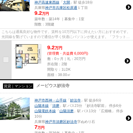
神戸高速東西線
「
大開
」駅 徒歩18分
兵庫県
神戸市兵庫区
松原通
１丁目
9.2
万円
築年数：築14年 ｜募集中：
1室
階数：3階建
こちらは通風良好な物件です。賃料を10万円以下に抑えたい方におすすめです。
光回線を繋げていますので通信が早く快適にパソコンが使えます。「フラット松
原」のここがイチオシ。神戸...
9.2
万
円
(管理費・共益費 6,000円)
敷：0ヶ月｜礼：20万円
所在階：2階
間取り：1LDK
面積：38.00㎡
メービウス妙法寺
賃貸｜マンション
神戸市西神・山手線
「
妙法寺
」駅 徒歩6分
山陽本線
「
須磨
」駅 バス23分 「妙法寺駅前」 停歩6分
山陽電鉄本線
「
山陽須磨
」駅 バス13分 「広畑橋」 停歩
10分
兵庫県
神戸市須磨区
妙法寺
字ぬめり石
7
万円
築年数：築36年 ｜募集中：
1室