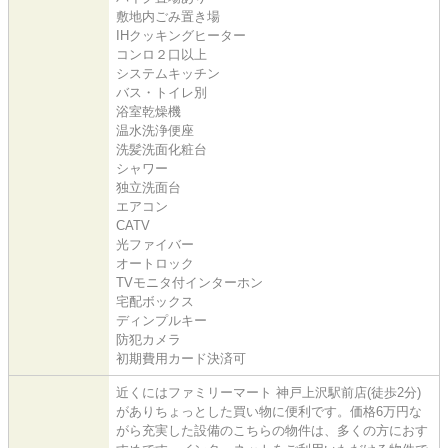
敷地内ごみ置き場
IHクッキングヒーター
コンロ２口以上
システムキッチン
バス・トイレ別
浴室乾燥機
温水洗浄便座
洗髪洗面化粧台
シャワー
独立洗面台
エアコン
CATV
光ファイバー
オートロック
TVモニタ付インターホン
宅配ボックス
ディンプルキー
防犯カメラ
初期費用カード決済可
近くにはファミリーマート 神戸上沢駅前店(徒歩2分)
がありちょっとした買い物に便利です。価格6万円な
がら充実した設備のこちらの物件は、多くの方におす