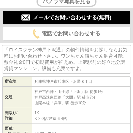
パノラマ写真を見る
メールでお問い合わせする(無料)
電話でお問い合わせする
「ロイスグラン神戸下沢通」の物件情報をお探しならお気
軽にお問い合わせ下さい。ワンちゃん猫ちゃん飼育可能。
敷金礼金0円で初期費用が抑えめ。上沢駅前の好立地分譲
賃貸マンション。設備も充実ですよ。
所在地
兵庫県
神戸市兵庫区
下沢通
８丁目
神戸市西神・山手線
「
上沢
」駅 徒歩1分
交通
神戸高速東西線
「
大開
」駅 徒歩7分
山陽本線
「
兵庫
」駅 徒歩10分
間取り/
1K
詳細
K 2.0帖
/
洋室 6.4帖
面積/