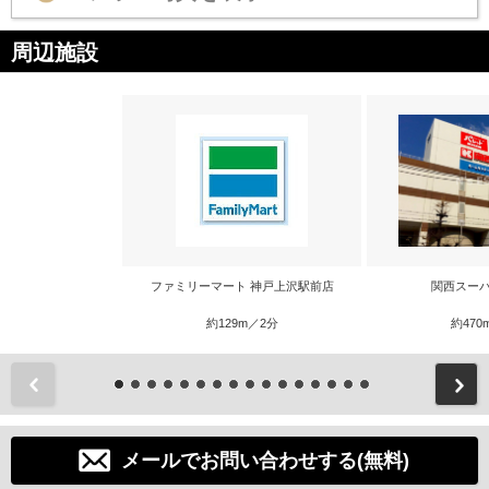
周辺施設
ファミリーマート 神戸上沢駅前店
関西スーパ
約129m／2分
約470
前
メールでお問い合わせする(無料)