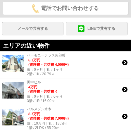
電話でお問い合わせする
メールで共有する
LINEで共有する
エリアの近い物件
ハーモニーテラス矢部町
6.3
万
円
(管理費・共益費 4,000円)
敷：0ヶ月｜礼：1ヶ月
2階 / 1K / 20.79㎡
田中ビル
4
万
円
(管理費・共益費 -)
敷：0ヶ月｜礼：0ヶ月
3階 / 1R / 16.00㎡
パルメゾン水木
8.3
万
円
(管理費・共益費 7,000円)
敷：10万円｜礼：18万円
1階 / 2LDK / 55.20㎡