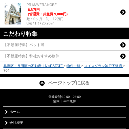
PRIMAVERA KOBE
6.8
万
円
(管理費・共益費 9,000円)
敷：0ヶ月｜礼：12万円
8階 / 1R / 26.96㎡
こだわり特集
【不動産特集】ペット可
【不動産特集】弊社おすすめ物件
兵庫区・長田区の不動産｜N’sESTATE
>
物件一覧
>
ロイスグラン神戸下沢通
>
704
ページトップに戻る
営業時間:10:00～24:00
定休日:年中無休
ホーム
会社概要