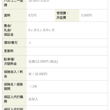
バルコニー面
26.09㎡/3.81㎡
積
管理費・
賃料
6万円
3,000円
共益費
敷金/
礼金/
0ヶ月/1ヶ月/0ヶ月
保証金
償却/敷引
-/-
更新料
-
駐車場/
近隣/12,000円 (税込)
月額料金
保険加入 / 料
有 / 18,000円
金
保険名 / 保険
- / 2年
期間
保証人代行義
必加入
務
保証人代行利