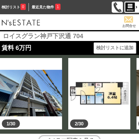
0
1
検討リスト
最近見た物件
お問合せ
ロイスグラン神戸下沢通 704
賃料
6
万円
検討リストに追加
1/30
2/30