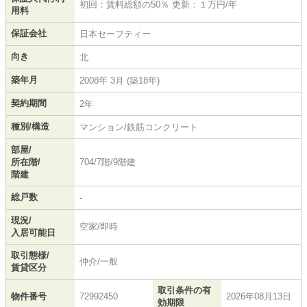
初回：賃料総額の50％ 更新：１万円/年
用料
保証会社
日本セーフティー
向き
北
築年月
2008年 3月 (築18年)
契約期間
2年
種別/構造
マンション/鉄筋コンクリート
部屋/
所在階/
704/7階/9階建
階建
総戸数
-
現況/
空家/即時
入居可能日
取引態様/
仲介/一般
賃貸区分
取引条件の有
物件番号
72992450
2026年08月13日
効期限