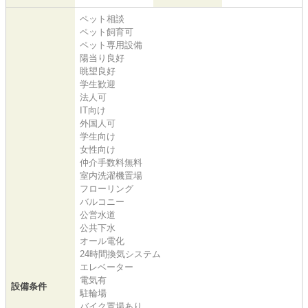
ペット相談
ペット飼育可
ペット専用設備
陽当り良好
眺望良好
学生歓迎
法人可
IT向け
外国人可
学生向け
女性向け
仲介手数料無料
室内洗濯機置場
フローリング
バルコニー
公営水道
公共下水
オール電化
24時間換気システム
エレベーター
電気有
設備条件
駐輪場
バイク置場あり