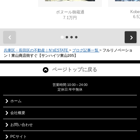
Kobe
ボヌール御蔵通
6.
7.1万円
兵庫区・長田区の不動産｜N’sESTATE
>
ブログ記事一覧
>
フルリノベーショ
ン！東山商店街すぐ【サンハイツ東山205】
ページトップに戻る
営業時間:10:00～24:00
定休日:年中無休
ホーム
会社概要
お問い合わせ
PCサイト