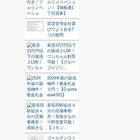
ルリノベーショ
ン！【御船通1
丁目貸家】
賃貸管理会社選
びでよくある7
つの疑問
家賃10万円以下
の築浅２LDK！
ワンちゃん飼育
可能！【グルー
ブメゾン...
2024年築の築浅
物件！敷金礼金
０円！【D porta
ewer301】
新長田駅徒歩４
分の店舗事務
所！居抜きなの
で即営業可能！
【コモン...
ゴールデンウィ