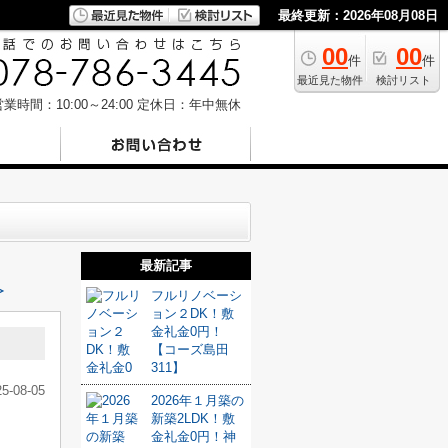
最終更新：2026年08月08日
00
00
件
件
最近見た物件
検討リスト
業時間：10:00～24:00
定休日：年中無休
最新記事
≫
フルリノベーシ
ョン２DK！敷
金礼金0円！
【コーズ島田
311】
25-08-05
2026年１月築の
新築2LDK！敷
金礼金0円！神