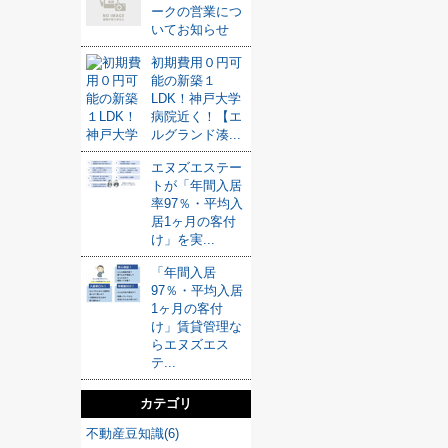
ークの営業につ
いてお知らせ
初期費用０円可
能の新築１
LDK！神戸大学
病院近く！【エ
ルグランド湊...
エヌズエステー
トが「年間入居
率97％・平均入
居1ヶ月の客付
け」を実...
「年間入居
97％・平均入居
1ヶ月の客付
け」賃貸管理な
らエヌズエス
テ...
カテゴリ
不動産豆知識(6)