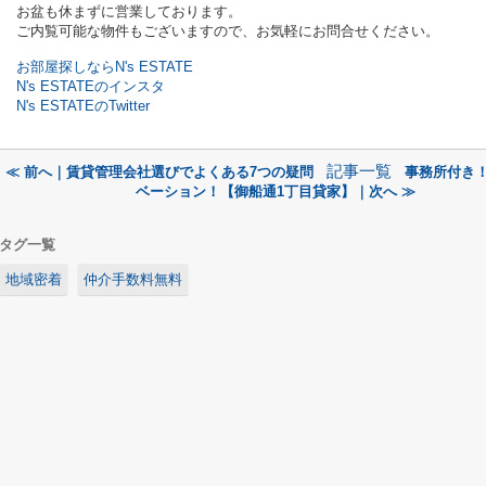
お盆も休まずに営業しております。
ご内覧可能な物件もございますので、お気軽にお問合せください。
お部屋探しならN's ESTATE
N's ESTATEのインスタ
N's ESTATEのTwitter
記事一覧
≪ 前へ｜賃貸管理会社選びでよくある7つの疑問
事務所付き
ベーション！【御船通1丁目貸家】｜次へ ≫
タグ一覧
地域密着
仲介手数料無料