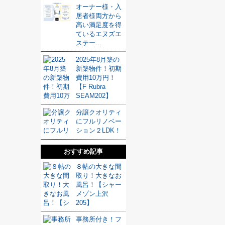
オーナー様・入
居者様両方から
高い満足度を得
ているエヌズエ
ステー...
2025年8月築の
新築物件！初期
費用10万円！
【F Rubra
SEAM202】
分譲クオリティ
にフルリノベー
ション２LDK！
おすすめ記事
８帖の大きな間
取り！大きなお
風呂！【シャー
メゾン上沢
205】
事務所付き！フ