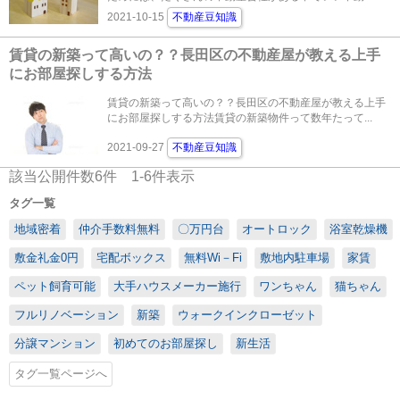
2021-10-15
不動産豆知識
賃貸の新築って高いの？？長田区の不動産屋が教える上手
にお部屋探しする方法
賃貸の新築って高いの？？長田区の不動産屋が教える上手
にお部屋探しする方法賃貸の新築物件って数年たって...
2021-09-27
不動産豆知識
該当公開件数
6
件
1-6
件表示
タグ一覧
地域密着
仲介手数料無料
〇万円台
オートロック
浴室乾燥機
敷金礼金0円
宅配ボックス
無料Wi－Fi
敷地内駐車場
家賃
ペット飼育可能
大手ハウスメーカー施行
ワンちゃん
猫ちゃん
フルリノベーション
新築
ウォークインクローゼット
分譲マンション
初めてのお部屋探し
新生活
タグ一覧ページへ