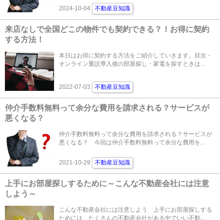
2024-10-04
不動産豆知識
来店なしで全国どこの物件でも契約できる？！お得に契約
する方法！
本日はお得に契約する方法をご紹介していきます。目次・
オンライン重説導入後の部屋探し・家電を探すときは...
2022-07-03
不動産豆知識
仲介手数料無料って余分な費用を請求される？サービスが
悪くなる？
仲介手数料無料って余分な費用を請求される？サービスが
悪くなる？ 今回は仲介手数料無料って余分な費用を...
2021-10-29
不動産豆知識
上手にお部屋探しするために～こんな不動産会社には注意
しよう～
こんな不動産会社には注意しよう 上手にお部屋探しする
ためには、たくさんの不動産会社がある中でいい不動...