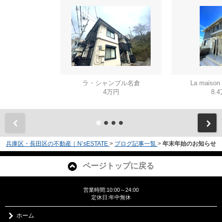
ラ・シャンブル名倉
La mais
4万円
8.
兵庫区・長田区の不動産｜N’sESTATE
>
ブログ記事一覧
>
年末年始のお知らせ
ページトップに戻る
営業時間:10:00～24:00
定休日:年中無休
ホーム