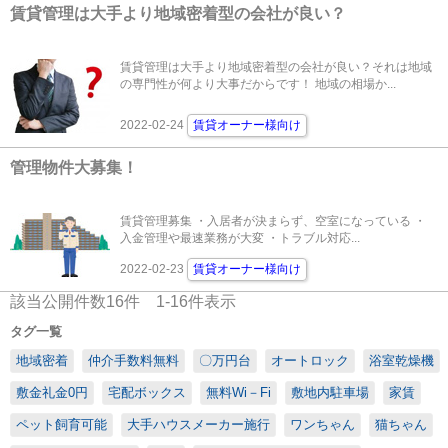
賃貸管理は大手より地域密着型の会社が良い？
賃貸管理は大手より地域密着型の会社が良い？それは地域
の専門性が何より大事だからです！ 地域の相場か...
2022-02-24
賃貸オーナー様向け
管理物件大募集！
賃貸管理募集 ・入居者が決まらず、空室になっている ・
入金管理や最速業務が大変 ・トラブル対応...
2022-02-23
賃貸オーナー様向け
該当公開件数
16
件
1-16
件表示
タグ一覧
地域密着
仲介手数料無料
〇万円台
オートロック
浴室乾燥機
敷金礼金0円
宅配ボックス
無料Wi－Fi
敷地内駐車場
家賃
ペット飼育可能
大手ハウスメーカー施行
ワンちゃん
猫ちゃん