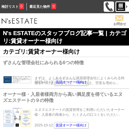
0
0
検討リスト
最近見た物件
お問合せ
N's ESTATEのスタッフブログ記事一覧 | カテゴ
リ:賃貸オーナー様向け
カテゴリ:賃貸オーナー様向け
ずさんな管理会社にみられる6つの特徴
まずは、よくあるずさんな賃貸管理会社によくみられる特
2025-10-13
賃貸オーナー様向け
徴を6つにまとめました。・半年以上、空室を埋めら...
オーナー様・入居者様両方から高い満足度を得ているエヌ
ズエステートの９の特徴
エヌズエステートの賃貸管理をご利用いただいたオーナー
様・入居者の両者から、たくさんの口コミをいただい...
2025-10-12
賃貸オーナー様向け