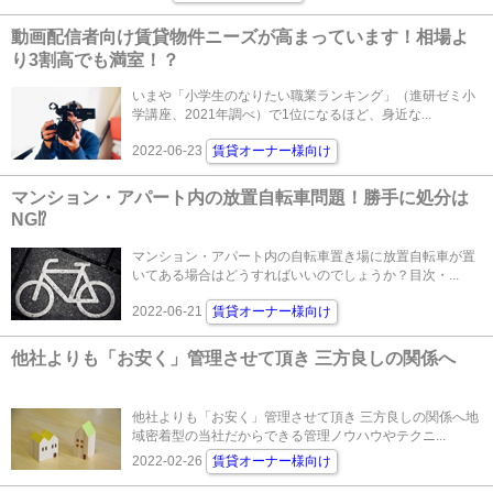
動画配信者向け賃貸物件ニーズが高まっています！相場よ
り3割高でも満室！？
いまや「小学生のなりたい職業ランキング」（進研ゼミ小
学講座、2021年調べ）で1位になるほど、身近な...
2022-06-23
賃貸オーナー様向け
マンション・アパート内の放置自転車問題！勝手に処分は
NG⁉
マンション・アパート内の自転車置き場に放置自転車が置
いてある場合はどうすればいいのでしょうか？目次・...
2022-06-21
賃貸オーナー様向け
他社よりも「お安く」管理させて頂き 三方良しの関係へ
他社よりも「お安く」管理させて頂き 三方良しの関係へ地
域密着型の当社だからできる管理ノウハウやテクニ...
2022-02-26
賃貸オーナー様向け