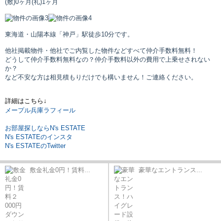
(敷)0ヶ月
(礼)1ヶ月
東海道・山陽本線「神戸」駅
徒歩10分です。
他社掲載物件・他社でご内覧した物件などすべて仲介手数料無料！
どうして仲介手数料無料なの？仲介手数料以外の費用で上乗せされない
か？
など不安な方は相見積もりだけでも構いません！ご連絡ください。
詳細はこちら↓
メープル兵庫ラフィール
お部屋探しならN's ESTATE
N's ESTATEのインスタ
N's ESTATEのTwitter
敷金礼金0円！賃料...
豪華なエントランス...