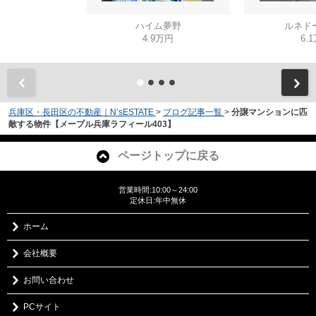
ハイム夢野
ルネド
4.9万円
6.
兵庫区・長田区の不動産｜N’sESTATE
>
ブログ記事一覧
>
分譲マンションに匹
敵する物件【メープル兵庫ラフィール403】
ページトップに戻る
営業時間:10:00～24:00
定休日:年中無休
ホーム
会社概要
お問い合わせ
PCサイト