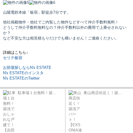
山陽電鉄本線「板宿」駅
徒歩7分です。
他社掲載物件・他社でご内覧した物件などすべて仲介手数料無料！
どうして仲介手数料無料なの？仲介手数料以外の費用で上乗せされない
か？
など不安な方は相見積もりだけでも構いません！ご連絡ください。
詳細はこちら↓
セリテ板宿
お部屋探しならN's ESTATE
N's ESTATEのインスタ
N's ESTATEのTwitter
駐車場１台無料！築...
東山商店街近く！築...