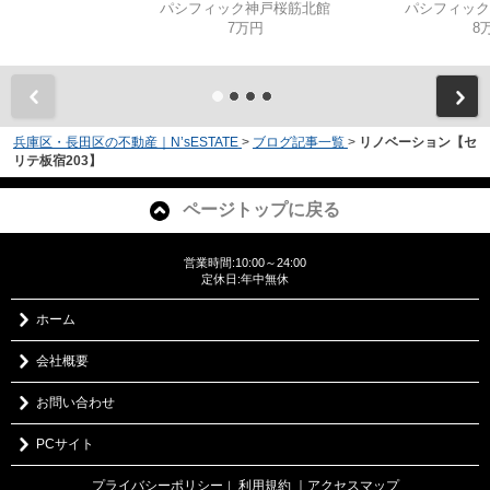
パシフィック神戸桜筋北館
パシフィック
7万円
8
兵庫区・長田区の不動産｜N’sESTATE
>
ブログ記事一覧
>
リノベーション【セ
リテ板宿203】
ページトップに戻る
営業時間:10:00～24:00
定休日:年中無休
ホーム
会社概要
お問い合わせ
PCサイト
プライバシーポリシー
利用規約
｜アクセスマップ
｜