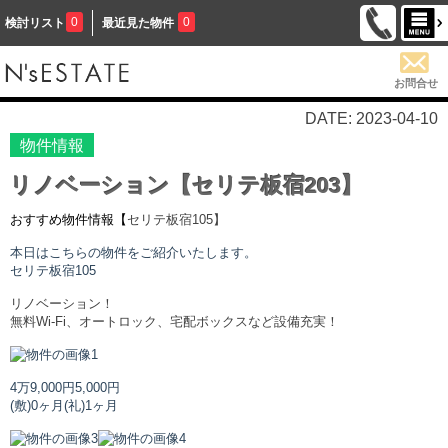
0
0
検討リスト
最近見た物件
お問合せ
DATE: 2023-04-10
物件情報
リノベーション【セリテ板宿203】
おすすめ物件情報【
セリテ板宿
105】
本日はこちらの物件をご紹介いたします。
セリテ板宿
105
リノベーション！
無料Wi-Fi、オートロック、宅配ボックスなど設備充実！
4万9,000円
5,000円
(敷)0ヶ月
(礼)1ヶ月