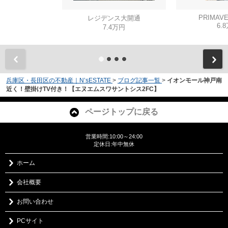
PRIMAVE
レジデンス大開通
6.
7.4万円
兵庫区・長田区の不動産｜N’sESTATE
>
ブログ記事一覧
>
イオンモール神戸南
近く！壁掛けTV付き！【エヌエムスワサントシス2FC】
ページトップに戻る
営業時間:10:00～24:00
定休日:年中無休
ホーム
会社概要
お問い合わせ
PCサイト