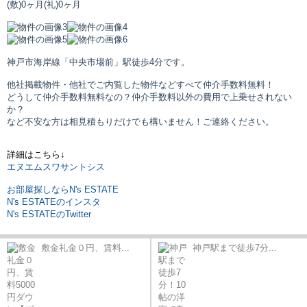
(敷)0ヶ月
(礼)0ヶ月
神戸市海岸線「中央市場前」駅
徒歩4分です。
他社掲載物件・他社でご内覧した物件などすべて仲介手数料無料！
どうして仲介手数料無料なの？仲介手数料以外の費用で上乗せされない
か？
など不安な方は相見積もりだけでも構いません！ご連絡ください。
詳細はこちら↓
エヌエムスワサントシス
お部屋探しならN's ESTATE
N's ESTATEのインスタ
N's ESTATEのTwitter
敷金礼金０円、賃料...
神戸駅まで徒歩7分...