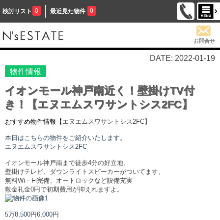
0
0
検討リスト
最近見た物件
お問合せ
DATE: 2022-01-19
物件情報
イオンモール神戸南近く！壁掛けTV付
き！【エヌエムスワサントシス2FC】
おすすめ物件情報【
エヌエムスワサントシス
2FC】
本日はこちらの物件をご紹介いたします。
エヌエムスワサントシス
2FC
イオンモール神戸南まで徒歩4分の好立地。
壁掛けテレビ、ダウンライトスピーカーがついてます。
無料Wi－Fi完備、オートロックなど設備充実
敷金礼金0円で初期費用が抑えれますよ。
5万8,500円
6,000円