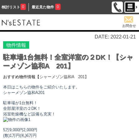
0
0
検討リスト
最近見た物件
お問合せ
DATE: 2022-01-21
物件情報
駐車場1台無料！全室洋室の２DK！【シャ
ーメゾン協和A 201】
おすすめ物件情報【
シャーメゾン協和A
201】
本日はこちらの物件をご紹介いたします。
シャーメゾン協和A
201
駐車場が1台無料！
全部屋洋室の２DK！
浴室乾燥機など設備も充実！
5万9,000円
2,000円
(敷)1万円
(礼)6万円