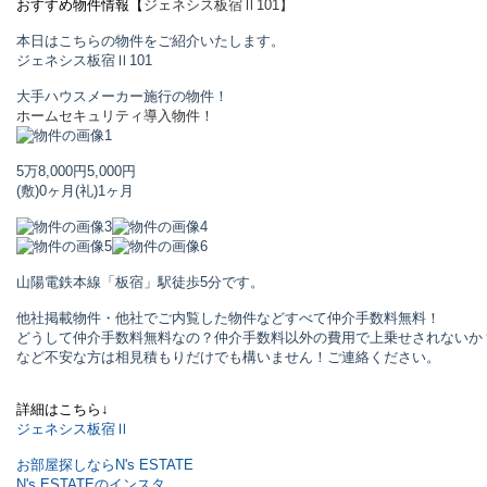
おすすめ物件情報【
ジェネシス板宿Ⅱ
101】
本日はこちらの物件をご紹介いたします。
ジェネシス板宿Ⅱ
101
大手ハウスメーカー施行の物件！
ホームセキュリティ導入物件！
5万8,000円
5,000円
(敷)0ヶ月
(礼)1ヶ月
山陽電鉄本線「板宿」駅
徒歩5分です。
他社掲載物件・他社でご内覧した物件などすべて仲介手数料無料！
どうして仲介手数料無料なの？仲介手数料以外の費用で上乗せされないか
など不安な方は相見積もりだけでも構いません！ご連絡ください。
詳細はこちら↓
ジェネシス板宿Ⅱ
お部屋探しならN's ESTATE
N's ESTATEのインスタ