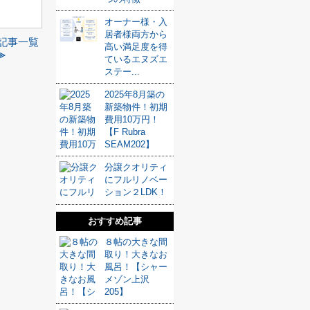
オーナー様・入
居者様両方から
記事一覧
高い満足度を得
≫
ているエヌズエ
ステー...
2025年8月築の
新築物件！初期
費用10万円！
【F Rubra
SEAM202】
分譲クオリティ
にフルリノベー
ション２LDK！
おすすめ記事
８帖の大きな間
取り！大きなお
風呂！【シャー
メゾン上沢
205】