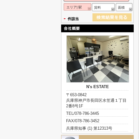
エリア| 駅
賃料
面積
-
件該当
N's ESTATE
〒653-0842
兵庫県神戸市長田区水笠通１丁目
2番8号1F
TEL/078-786-3445
FAX/078-786-3452
兵庫県知事 (1) 第12313号