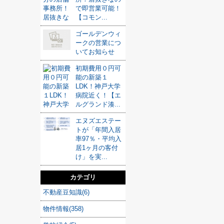
で即営業可能！
【コモン...
ゴールデンウィ
ークの営業につ
いてお知らせ
初期費用０円可
能の新築１
LDK！神戸大学
病院近く！【エ
ルグランド湊...
エヌズエステー
トが「年間入居
率97％・平均入
居1ヶ月の客付
け」を実...
カテゴリ
不動産豆知識(6)
物件情報(358)