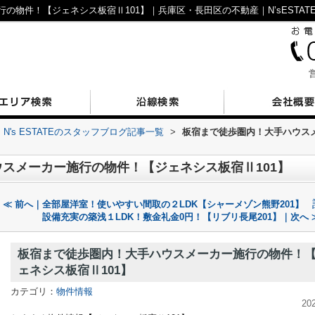
物件！【ジェネシス板宿Ⅱ101】｜兵庫区・長田区の不動産｜N’sESTAT
営
N's ESTATEのスタッフブログ記事一覧
>
板宿まで徒歩圏内！大手ハウス
スメーカー施行の物件！【ジェネシス板宿Ⅱ101】
≪ 前へ｜全部屋洋室！使いやすい間取の２LDK【シャーメゾン熊野201】
設備充実の築浅１LDK！敷金礼金0円！【リブリ長尾201】｜次へ 
板宿まで徒歩圏内！大手ハウスメーカー施行の物件！
ェネシス板宿Ⅱ101】
カテゴリ：
物件情報
20