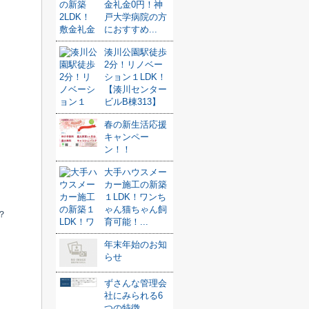
金礼金0円！神
戸大学病院の方
におすすめ...
湊川公園駅徒歩
2分！リノベー
ション１LDK！
【湊川センター
ビルB棟313】
春の新生活応援
キャンペー
ン！！
大手ハウスメー
カー施工の新築
１LDK！ワンち
ゃん猫ちゃん飼
？
育可能！...
年末年始のお知
らせ
ずさんな管理会
社にみられる6
つの特徴