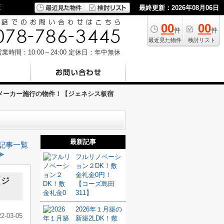
E
最終更新：2026年08月06日
00
00
件
件
最近見た物件
検討リスト
業時間：10:00～24:00
定休日：年中無休
メーカー施行の物件！【ジェネシス板宿
最新記事
記事一覧
≫
フルリノベーシ
ョン２DK！敷
金礼金0円！
【ジ
【コーズ島田
311】
2026年１月築の
22-03-05
新築2LDK！敷