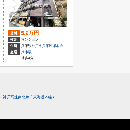
5.9万円
賃料
種別
マンション
２丁目
住所
兵庫県
神戸市兵庫区
塚本通
５丁目
交通
兵庫駅
徒歩4分
/
神戸高速南北線
/
東海道本線
/
E