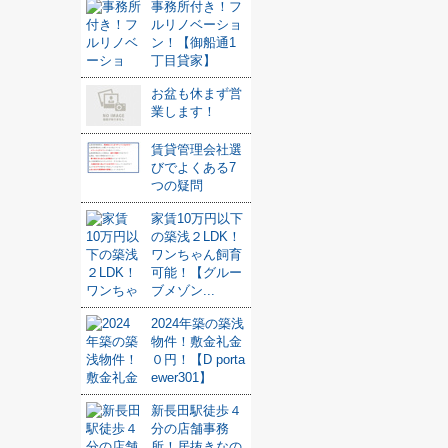
事務所付き！フ
ルリノベーショ
ン！【御船通1
丁目貸家】
お盆も休まず営
業します！
賃貸管理会社選
びでよくある7
つの疑問
家賃10万円以下
の築浅２LDK！
ワンちゃん飼育
可能！【グルー
ブメゾン...
2024年築の築浅
物件！敷金礼金
０円！【D porta
ewer301】
新長田駅徒歩４
分の店舗事務
所！居抜きなの