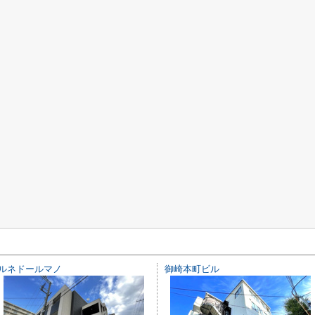
ルネドールマノ
御崎本町ビル