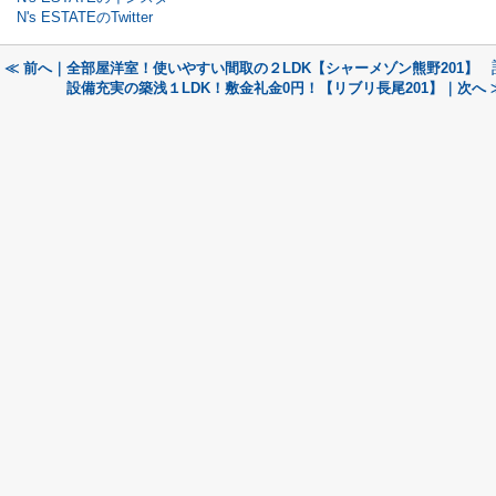
N's ESTATEのTwitter
≪ 前へ｜全部屋洋室！使いやすい間取の２LDK【シャーメゾン熊野201】
設備充実の築浅１LDK！敷金礼金0円！【リブリ長尾201】｜次へ 