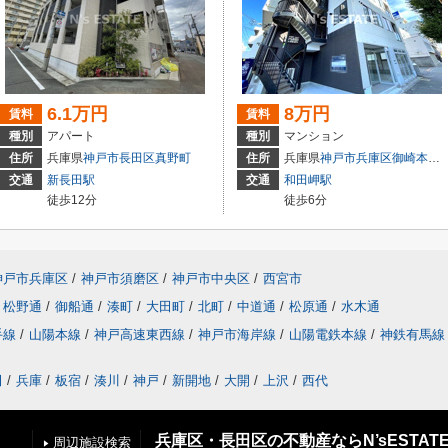
6.1万円
8万円
賃料
賃料
種別
アパート
種別
マンション
住所
兵庫県
神戸市長田区
真野町
住所
兵庫県
神戸市兵庫区
御崎本町
交通
新長田駅
交通
和田岬駅
徒歩12分
徒歩6分
神戸市兵庫区
/
神戸市須磨区
/
神戸市中央区
/
西宮市
松野通
/
御船通
/
湊町
/
大田町
/
北町
/
中道通
/
松原通
/
水木通
手線
/
山陽本線
/
神戸高速東西線
/
神戸市海岸線
/
山陽電鉄本線
/
神鉄有馬線
田
/
兵庫
/
板宿
/
湊川
/
神戸
/
新開地
/
大開
/
上沢
/
西代
兵庫区・長田区の不動産ならN’sESTAT
周辺施設検索