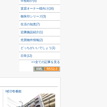
学校紹介(5)
賃貸オーナー様向け(16)
御朱印シリーズ(3)
生活の知恵(7)
近隣施設紹介(1)
売買物件情報(2)
どっちがいいでしょう(1)
日常(12)
>>全ての記事を見る
XML
RSS2.0
NEO壱番館