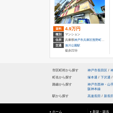
4.9万円
賃料
種別
マンション
住所
兵庫県
神戸市兵庫区
熊野町
４丁目
交通
湊川公園駅
徒歩22分
市区町村から探す
神戸市長田区
/
町名から探す
塚本通
/
下沢通
/
路線から探す
神戸市西神・山
阪神本線
駅から探す
高速長田
/
新長
ホーム
新築・築浅