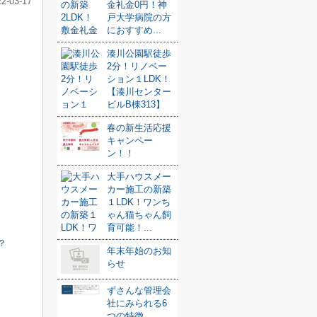
22-03-17
金礼金0円！神
戸大学病院の方
におすすめ...
湊川公園駅徒歩
2分！リノベー
ション１LDK！
【湊川センター
ビルB棟313】
春の新生活応援
キャンペー
ン！！
大手ハウスメー
カー施工の新築
１LDK！ワンち
ゃん猫ちゃん飼
育可能！...
？
年末年始のお知
らせ
ずさんな管理会
社にみられる6
つの特徴