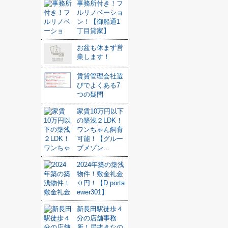
事務所付き！フ
ルリノベーショ
ン！【御船通1
丁目貸家】
お盆も休まず営
業します！
賃貸管理会社選
びでよくある7
つの疑問
家賃10万円以下
の築浅２LDK！
ワンちゃん飼育
可能！【グルー
ブメゾン...
2024年築の築浅
物件！敷金礼金
０円！【D porta
ewer301】
新長田駅徒歩４
分の店舗事務
所！居抜きなの