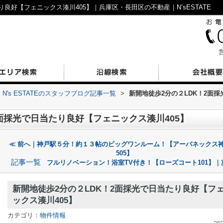
り良好【フェニックス湊川405】｜兵庫区・長田区の不動産｜N’sESTATE
営
N's ESTATEのスタッフブログ記事一覧
>
新開地徒歩2分の２LDK！2面
2面採光で日当たり良好【フェニックス湊川405】
≪ 前へ｜神戸駅５分！約１３帖のビッグワンルーム！【アーバネックス
505】
記事一覧
フルリノベーション！浴室TV付き！【ローズコート101】｜
新開地徒歩2分の２LDK！2面採光で日当たり良好【フ
ックス湊川405】
カテゴリ：
物件情報