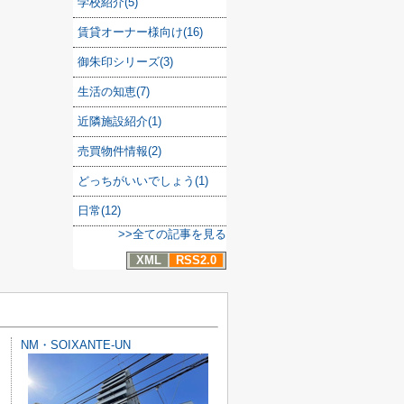
学校紹介(5)
賃貸オーナー様向け(16)
御朱印シリーズ(3)
生活の知恵(7)
近隣施設紹介(1)
売買物件情報(2)
どっちがいいでしょう(1)
日常(12)
>>全ての記事を見る
XML
RSS2.0
NM・SOIXANTE-UN