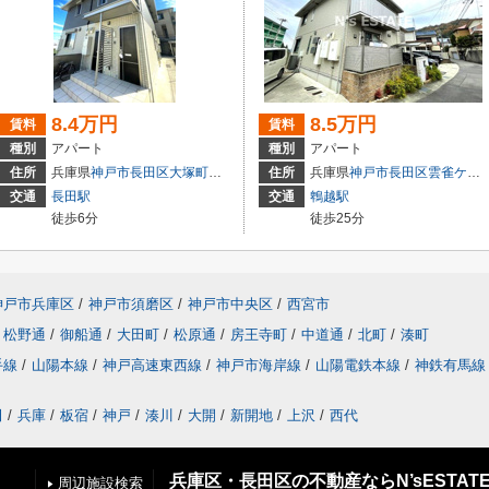
8.4万円
8.5万円
賃料
賃料
種別
アパート
種別
アパート
住所
兵庫県
神戸市長田区
大塚町
１丁目
住所
兵庫県
神戸市長田区
雲雀ケ丘
交通
長田駅
交通
鵯越駅
徒歩6分
徒歩25分
神戸市兵庫区
/
神戸市須磨区
/
神戸市中央区
/
西宮市
松野通
/
御船通
/
大田町
/
松原通
/
房王寺町
/
中道通
/
北町
/
湊町
手線
/
山陽本線
/
神戸高速東西線
/
神戸市海岸線
/
山陽電鉄本線
/
神鉄有馬線
田
/
兵庫
/
板宿
/
神戸
/
湊川
/
大開
/
新開地
/
上沢
/
西代
兵庫区・長田区の不動産ならN’sESTAT
周辺施設検索