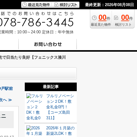
最終更新：2026年08月08日
00
00
件
件
最近見た物件
検討リスト
業時間：10:00～24:00
定休日：年中無休
採光で日当たり良好【フェニックス湊川
最新記事
神戸駅前
フルリノベーシ
次へ ≫
ョン２DK！敷
金礼金0円！
【コーズ島田
ェニ
311】
2026年１月築の
新築2LDK！敷