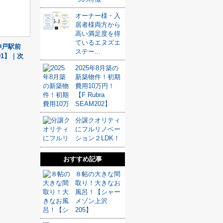
オーナー様・入
居者様両方から
高い満足度を得
ているエヌズエ
神戸駅前
ステー...
1】｜次
2025年8月築の
新築物件！初期
費用10万円！
【F Rubra
SEAM202】
分譲クオリティ
にフルリノベー
ション２LDK！
おすすめ記事
８帖の大きな間
取り！大きなお
風呂！【シャー
メゾン上沢
205】