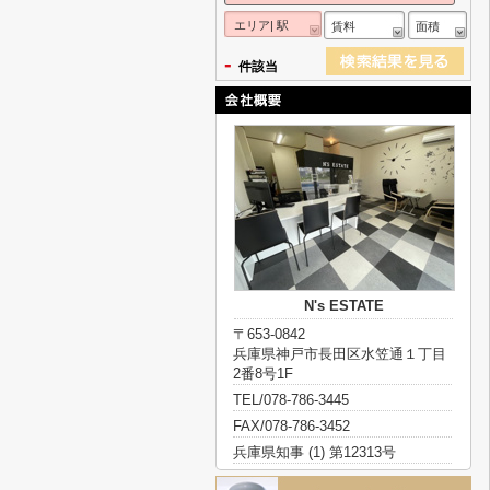
エリア| 駅
賃料
面積
-
件該当
N's ESTATE
〒653-0842
兵庫県神戸市長田区水笠通１丁目
2番8号1F
TEL/078-786-3445
FAX/078-786-3452
兵庫県知事 (1) 第12313号