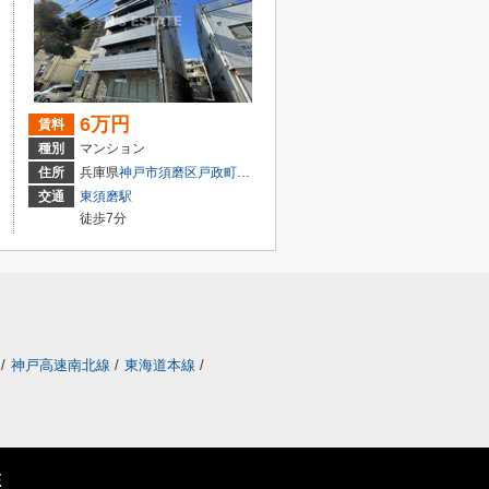
6万円
賃料
種別
マンション
２丁目
住所
兵庫県
神戸市須磨区
戸政町
１丁目
交通
東須磨駅
徒歩7分
/
神戸高速南北線
/
東海道本線
/
E