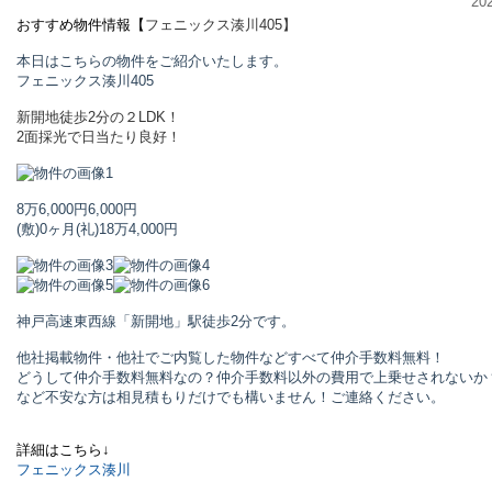
20
おすすめ物件情報【
フェニックス湊川
405】
本日はこちらの物件をご紹介いたします。
フェニックス湊川
405
新開地徒歩2分の２LDK！
2面採光で日当たり良好！
8万6,000円
6,000円
(敷)0ヶ月
(礼)18万4,000円
神戸高速東西線「新開地」駅
徒歩2分です。
他社掲載物件・他社でご内覧した物件などすべて仲介手数料無料！
どうして仲介手数料無料なの？仲介手数料以外の費用で上乗せされないか
など不安な方は相見積もりだけでも構いません！ご連絡ください。
詳細はこちら↓
フェニックス湊川