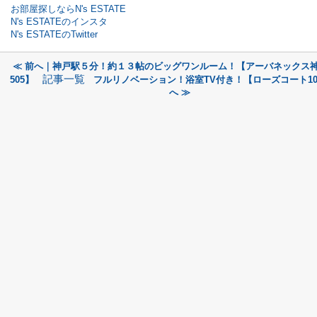
お部屋探しならN's ESTATE
N's ESTATEのインスタ
N's ESTATEのTwitter
≪ 前へ｜神戸駅５分！約１３帖のビッグワンルーム！【アーバネックス
記事一覧
505】
フルリノベーション！浴室TV付き！【ローズコート10
へ ≫