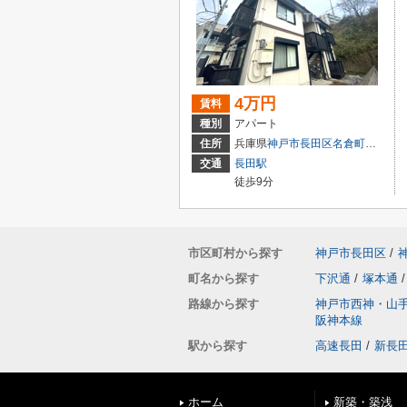
4万円
賃料
種別
アパート
住所
兵庫県
神戸市長田区
名倉町
１丁目
交通
長田駅
徒歩9分
市区町村から探す
神戸市長田区
/
町名から探す
下沢通
/
塚本通
/
路線から探す
神戸市西神・山
阪神本線
駅から探す
高速長田
/
新長
ホーム
新築・築浅