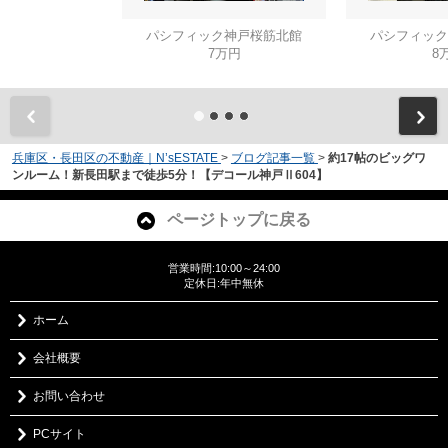
パシフィック神戸桜筋北館
パシフィック
7万円
8
兵庫区・長田区の不動産｜N’sESTATE
>
ブログ記事一覧
>
約17帖のビッグワ
ンルーム！新長田駅まで徒歩5分！【デコール神戸Ⅱ604】
ページトップに戻る
営業時間:10:00～24:00
定休日:年中無休
ホーム
会社概要
お問い合わせ
PCサイト