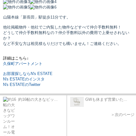
山陽本線「新長田」駅
徒歩11分です。
他社掲載物件・他社でご内覧した物件などすべて仲介手数料無料！
どうして仲介手数料無料なの？仲介手数料以外の費用で上乗せされない
か？
など不安な方は相見積もりだけでも構いません！ご連絡ください。
詳細はこちら↓
久保町アパートメント
お部屋探しならN's ESTATE
N's ESTATEのインスタ
N's ESTATEのTwitter
約16帖の大きなビッ...
GWも休まず営業いた...
＞次のページ