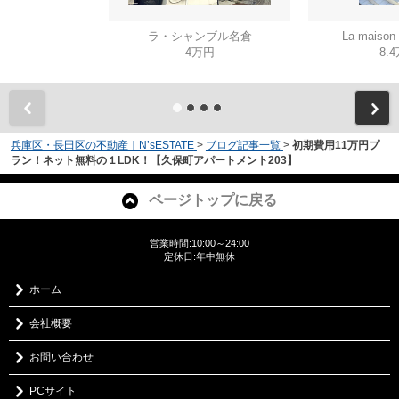
ラ・シャンブル名倉
La mais
4万円
8.
兵庫区・長田区の不動産｜N’sESTATE
>
ブログ記事一覧
>
初期費用11万円プ
ラン！ネット無料の１LDK！【久保町アパートメント203】
ページトップに戻る
営業時間:10:00～24:00
定休日:年中無休
ホーム
会社概要
お問い合わせ
PCサイト