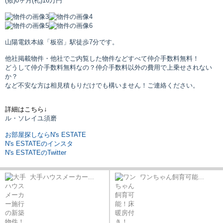
(敷)0ヶ月
(礼)16万円
山陽電鉄本線「板宿」駅
徒歩7分です。
他社掲載物件・他社でご内覧した物件などすべて仲介手数料無料！
どうして仲介手数料無料なの？仲介手数料以外の費用で上乗せされない
か？
など不安な方は相見積もりだけでも構いません！ご連絡ください。
詳細はこちら↓
ル・ソレイユ須磨
お部屋探しならN's ESTATE
N's ESTATEのインスタ
N's ESTATEのTwitter
大手ハウスメーカー...
ワンちゃん飼育可能...