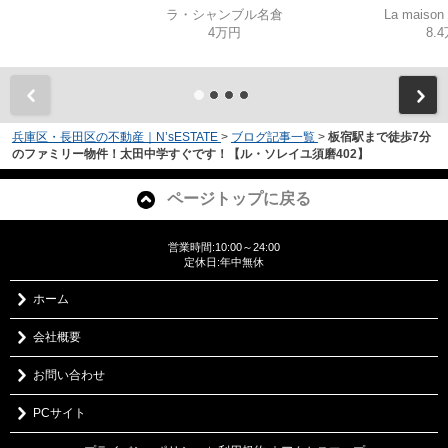
ラ・シャンブル名倉
La mais
4万円
8.
兵庫区・長田区の不動産｜N’sESTATE
>
ブログ記事一覧
>
板宿駅まで徒歩7分
のファミリー物件！太田中学すぐです！【ル・ソレイユ須磨402】
ページトップに戻る
営業時間:10:00～24:00
定休日:年中無休
ホーム
会社概要
お問い合わせ
PCサイト