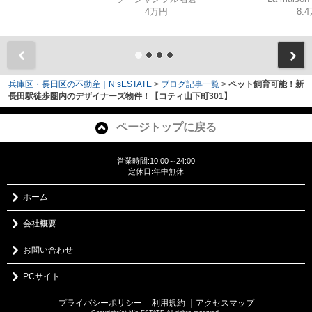
4万円
8.
兵庫区・長田区の不動産｜N’sESTATE
>
ブログ記事一覧
>
ペット飼育可能！新
長田駅徒歩圏内のデザイナーズ物件！【コティ山下町301】
ページトップに戻る
営業時間:10:00～24:00
定休日:年中無休
ホーム
会社概要
お問い合わせ
PCサイト
プライバシーポリシー
利用規約
｜アクセスマップ
｜