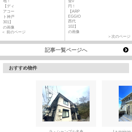
＜ 前のページ
＞次のページ
記事一覧ページへ
おすすめ物件
ラ・シャンブル名倉
La mais