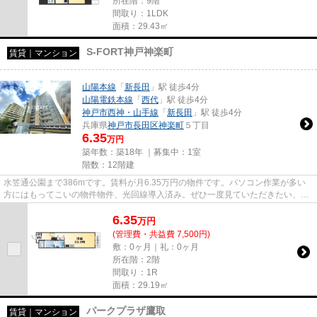
所在階：9階
間取り：1LDK
面積：29.43㎡
S-FORT神戸神楽町
賃貸｜マンション
山陽本線
「
新長田
」駅 徒歩4分
山陽電鉄本線
「
西代
」駅 徒歩4分
神戸市西神・山手線
「
新長田
」駅 徒歩4分
兵庫県
神戸市長田区
神楽町
５丁目
6.35
万円
築年数：築18年 ｜募集中：
1室
階数：12階建
水笠通公園まで386mです。賃料が月6.35万円の物件です。パソコン作業が多い
方にはもってこいの物件物件、光回線導入済み。ぜひ一度見ていただきたい、
「S-FORT神戸神楽町」です。神戸...
6.35
万
円
(管理費・共益費 7,500円)
敷：0ヶ月｜礼：0ヶ月
所在階：2階
間取り：1R
面積：29.19㎡
パークプラザ鷹取
賃貸｜マンション