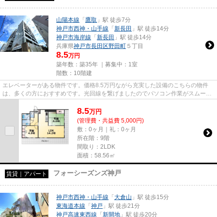
山陽本線
「
鷹取
」駅 徒歩7分
神戸市西神・山手線
「
新長田
」駅 徒歩14分
神戸市海岸線
「
新長田
」駅 徒歩14分
兵庫県
神戸市長田区
野田町
５丁目
8.5
万円
築年数：築35年 ｜募集中：
1室
階数：10階建
エレベーターがある物件です。価格8.5万円ながら充実した設備のこちらの物件
は、多くの方におすすめです。光回線を繋げましたのでパソコン作業がスムーズ
です。ぜひ一度見ていただきた...
8.5
万
円
(管理費・共益費 5,000円)
敷：0ヶ月｜礼：0ヶ月
所在階：9階
間取り：2LDK
面積：58.56㎡
フォーシーズンズ神戸
賃貸｜アパート
神戸市西神・山手線
「
大倉山
」駅 徒歩15分
東海道本線
「
神戸
」駅 徒歩21分
神戸高速東西線
「
新開地
」駅 徒歩20分