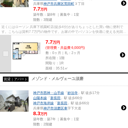
兵庫県
神戸市兵庫区
荒田町
３丁目
7.7
万円
築年数：築8年 ｜募集中：
1室
階数：3階建
近くにはローソン 兵庫下祇園町店(徒歩4分)がありちょっとした買い物に便利で
す。こちらは賃料7.7万円の物件です。お家の中でパソコンを快適に使える光回線
を導入しています。「フォー...
7.7
万
円
(管理費・共益費 6,000円)
敷：0ヶ月｜礼：2ヶ月
所在階：1階
間取り：1R
面積：35.51㎡
メゾンド・メルヴェーユ須磨
賃貸｜アパート
神戸市西神・山手線
「
妙法寺
」駅 徒歩17分
山陽本線
「
新長田
」駅 徒歩66分
神戸市海岸線
「
新長田
」駅 徒歩66分
兵庫県
神戸市須磨区
車
字下大道
8.3
万円
築年数：築7年 ｜募集中：
1室
階数：2階建