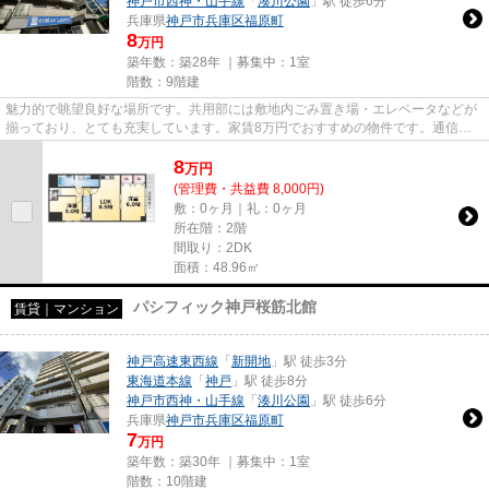
神戸市西神・山手線
「
湊川公園
」駅 徒歩6分
兵庫県
神戸市兵庫区
福原町
8
万円
築年数：築28年 ｜募集中：
1室
階数：9階建
魅力的で眺望良好な場所です。共用部には敷地内ごみ置き場・エレベータなどが
揃っており、とても充実しています。家賃8万円でおすすめの物件です。通信速
度が速く時間も節約できる光回...
8
万
円
(管理費・共益費 8,000円)
敷：0ヶ月｜礼：0ヶ月
所在階：2階
間取り：2DK
面積：48.96㎡
パシフィック神戸桜筋北館
賃貸｜マンション
神戸高速東西線
「
新開地
」駅 徒歩3分
東海道本線
「
神戸
」駅 徒歩8分
神戸市西神・山手線
「
湊川公園
」駅 徒歩6分
兵庫県
神戸市兵庫区
福原町
7
万円
築年数：築30年 ｜募集中：
1室
階数：10階建