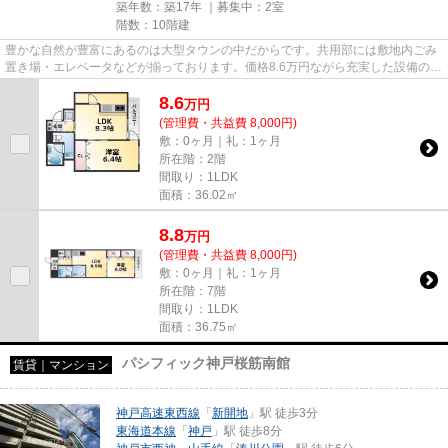
築年数：築17年 ｜募集中：
2室
階数：10階建
豊かな自然が豊富にあるのは大型タウンの中だからです。共用部には敷地内ごみ
置き場・エレベータなどが揃っております。価格8.6万円ながら充実した設備のこ
ちらの物件は、多くの方にお...
8.6
万
円
(管理費・共益費 8,000円)
敷：0ヶ月｜礼：1ヶ月
所在階：2階
間取り：1LDK
面積：36.02㎡
8.8
万
円
(管理費・共益費 8,000円)
敷：0ヶ月｜礼：1ヶ月
所在階：7階
間取り：1LDK
面積：36.75㎡
パシフィック神戸桜筋南館
賃貸｜マンション
神戸高速東西線
「
新開地
」駅 徒歩3分
東海道本線
「
神戸
」駅 徒歩8分