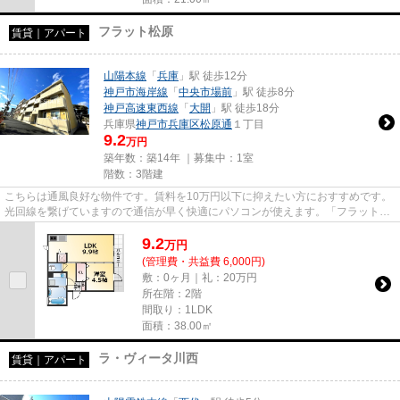
フラット松原
賃貸｜アパート
山陽本線
「
兵庫
」駅 徒歩12分
神戸市海岸線
「
中央市場前
」駅 徒歩8分
神戸高速東西線
「
大開
」駅 徒歩18分
兵庫県
神戸市兵庫区
松原通
１丁目
9.2
万円
築年数：築14年 ｜募集中：
1室
階数：3階建
こちらは通風良好な物件です。賃料を10万円以下に抑えたい方におすすめです。
光回線を繋げていますので通信が早く快適にパソコンが使えます。「フラット松
原」のここがイチオシ。神戸...
9.2
万
円
(管理費・共益費 6,000円)
敷：0ヶ月｜礼：20万円
所在階：2階
間取り：1LDK
面積：38.00㎡
ラ・ヴィータ川西
賃貸｜アパート