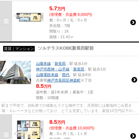
使いやすくしました。こだわり...
5.7
万
円
(管理費・共益費 8,000円)
敷：0ヶ月｜礼：0ヶ月
所在階：7階
間取り：1K
面積：21.42㎡
ソルテラスKOBE新長田駅前
賃貸｜マンション
山陽本線
「
新長田
」駅 徒歩1分
神戸市西神・山手線
「
新長田
」駅 徒歩1分
山陽電鉄本線
「
西代
」駅 徒歩8分
兵庫県
神戸市長田区
神楽町
６丁目
8.5
万円
築年数：築1年未満 ｜募集中：
1室
階数：10階建
駅まで平坦で、自転車での移動もラクな物件です。共用部には敷地内ごみ置き
場・エレベータなどが揃っており、とても充実しています。家賃10万円以下の物
件をお探しのお客様におすすめ...
8.5
万
円
(管理費・共益費 10,000円)
敷：0ヶ月｜礼：1ヶ月