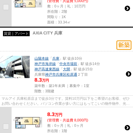
(管理費・共益費 5,000円)
敷：0ヶ月｜礼：10万円
所在階：2階
間取り：1K
面積：33.34㎡
AXIA CITY 兵庫
賃貸｜アパート
山陽本線
「
兵庫
」駅 徒歩10分
神戸市海岸線
「
中央市場前
」駅 徒歩14分
神戸高速東西線
「
大開
」駅 徒歩15分
兵庫県
神戸市兵庫区
松原通
２丁目
8.3
万円
築年数：築1年未満 ｜募集中：
1室
階数：3階建
マルアイ 兵庫松原店まで徒歩3分です。賃料10万円以下をご希望のお客様、ぜひ
お問い合わせください。パソコン作業が多い方にはもってこいの物件物件、光回
線導入済み。こだわりポイン...
8.3
万
円
(管理費・共益費 8,000円)
敷：0ヶ月｜礼：0ヶ月
所在階：1階