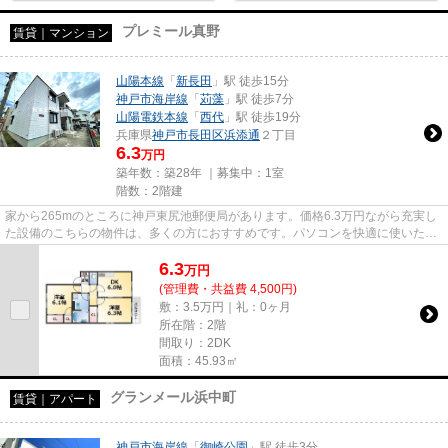
プレミール真野
賃貸｜マンション
山陽本線
「
新長田
」駅 徒歩15分
神戸市海岸線
「
苅藻
」駅 徒歩7分
山陽電鉄本線
「
西代
」駅 徒歩19分
兵庫県
神戸市長田区
浜添通
２丁目
6.3
万円
築年数：築28年 ｜募集中：
1室
階数：2階建
家から265mのところに神戸東尻池郵便局があります。価格6.3万円ながら充実し
た設備のこちらの物件は、多くの方におすすめです。パソコンを快適に使いたい
方に、光回線を繋いでいる物件...
6.3
万
円
(管理費・共益費 4,500円)
敷：3.5万円｜礼：0ヶ月
所在階：2階
間取り：2DK
面積：45.93㎡
グランメール浜中町
賃貸｜アパート
神戸市海岸線
「
御崎公園
」駅 徒歩3分