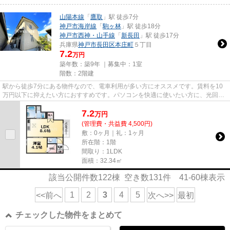
山陽本線
「
鷹取
」駅 徒歩7分
神戸市海岸線
「
駒ヶ林
」駅 徒歩18分
神戸市西神・山手線
「
新長田
」駅 徒歩17分
兵庫県
神戸市長田区
本庄町
５丁目
7.2
万円
築年数：築9年 ｜募集中：
1室
階数：2階建
駅から徒歩7分にある物件なので、電車利用が多い方にオススメです。賃料を10
万円以下に抑えたい方におすすめです。パソコンを快適に使いたい方に、光回線
を繋いでいる物件です。気にな...
7.2
万
円
(管理費・共益費 4,500円)
敷：0ヶ月｜礼：1ヶ月
所在階：1階
間取り：1LDK
面積：32.34㎡
該当公開件数
122
棟 空き数
131
件
41-60
棟表示
1
2
3
4
5
<<前へ
次へ>>
最初
チェックした物件をまとめて