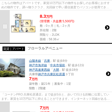
こちらの物件はアパートです。家賃10万円以下の物件をお探しのお客様におすす
めの物件です。調べ物ラクラク、光回線で早い通信速度でパソコンが使用できま
す。「メゾンド・メルヴェー...
8.3
万
円
(管理費・共益費 5,500円)
敷：0ヶ月｜礼：2ヶ月
所在階：2階
間取り：2LDK
面積：58.36㎡
フローラルアベニュー
賃貸｜アパート
山陽本線
「
兵庫
」駅 徒歩8分
神戸市海岸線
「
中央市場前
」駅 徒歩12分
神戸高速東西線
「
大開
」駅 徒歩18分
兵庫県
神戸市兵庫区
松原通
３丁目
7
万円
築年数：築21年 ｜募集中：
1室
階数：2階建
「コーナンPRO 兵庫松原通店」まで徒歩5分と、歩いて行ける距離に位置してい
ます。家賃を10万円以下に抑えることができます。インターネット回線がある物
件です。当社イチオシの物件の...
7
万
円