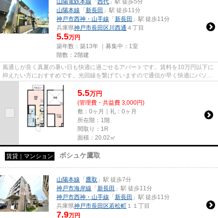
山陽電鉄本線
「
西代
」駅 徒歩5分
山陽本線
「
新長田
」駅 徒歩11分
神戸市西神・山手線
「
新長田
」駅 徒歩11分
兵庫県
神戸市長田区
川西通
４丁目
5.5
万円
築年数：築13年 ｜募集中：
1室
階数：2階建
風通しが良く真夏の暑い日も快適に過ごせるアパートです。賃料を10万円以下に
抑えたい方におすすめです。光回線を繋げていますので通信が早く快適にパソコ
ンが使えます。新着情報：ラ...
5.5
万
円
(管理費・共益費 3,000円)
敷：0ヶ月｜礼：0ヶ月
所在階：1階
間取り：1R
面積：20.02㎡
ボシュケ鷹取
賃貸｜マンション
山陽本線
「
鷹取
」駅 徒歩7分
神戸市海岸線
「
新長田
」駅 徒歩11分
神戸市西神・山手線
「
新長田
」駅 徒歩11分
兵庫県
神戸市長田区
若松町
１１丁目
7.9
万円