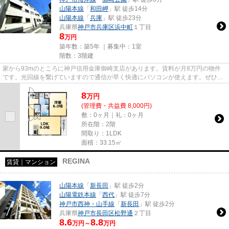
山陽本線
「
和田岬
」駅 徒歩14分
山陽本線
「
兵庫
」駅 徒歩23分
兵庫県
神戸市兵庫区
浜中町
１丁目
8
万円
築年数：築5年 ｜募集中：
1室
階数：3階建
家から93mのところに神戸信用金庫御崎支店があります。賃料が月8万円の物件
です。光回線を繋げていますので通信が早く快適にパソコンが使えます。ぜひ一
度見ていただきたい、「グラン...
8
万
円
(管理費・共益費 8,000円)
敷：0ヶ月｜礼：0ヶ月
所在階：2階
間取り：1LDK
面積：33.15㎡
REGINA
賃貸｜マンション
山陽本線
「
新長田
」駅 徒歩2分
山陽電鉄本線
「
西代
」駅 徒歩7分
神戸市西神・山手線
「
新長田
」駅 徒歩2分
兵庫県
神戸市長田区
松野通
２丁目
8.6
8.8
万円～
万円