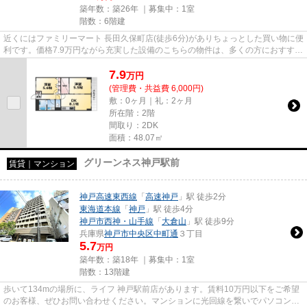
築年数：築26年 ｜募集中：
1室
階数：6階建
近くにはファミリーマート 長田久保町店(徒歩6分)がありちょっとした買い物に便
利です。価格7.9万円ながら充実した設備のこちらの物件は、多くの方におすすめ
です。マンションに光回線...
7.9
万
円
(管理費・共益費 6,000円)
敷：0ヶ月｜礼：2ヶ月
所在階：2階
間取り：2DK
面積：48.07㎡
グリーンネス神戸駅前
賃貸｜マンション
神戸高速東西線
「
高速神戸
」駅 徒歩2分
東海道本線
「
神戸
」駅 徒歩4分
神戸市西神・山手線
「
大倉山
」駅 徒歩9分
兵庫県
神戸市中央区
中町通
３丁目
5.7
万円
築年数：築18年 ｜募集中：
1室
階数：13階建
歩いて134mの場所に、ライフ 神戸駅前店があります。賃料10万円以下をご希望
のお客様、ぜひお問い合わせください。マンションに光回線を繋いでパソコンを