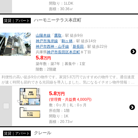
間取り：1LDK
面積：30.36㎡
ハーモニーテラス本庄町
賃貸｜アパート
山陽本線
「
鷹取
」駅 徒歩9分
神戸市海岸線
「
駒ヶ林
」駅 徒歩14分
神戸市西神・山手線
「
新長田
」駅 徒歩22分
兵庫県
神戸市長田区
本庄町
８丁目
5.8
万円
築年数：築7年 ｜募集中：
1室
階数：2階建
利便性の高い徒歩9分の物件です。家賃5.8万円でおすすめの物件です。通信速度
が速く時間も節約できる光回線を導入しました。気になるイチオシ物件情報：
「ハーモニーテラス本庄町」。...
5.8
万
円
(管理費・共益費 4,000円)
敷：0ヶ月｜礼：0ヶ月
所在階：1階
間取り：1K
面積：20.73㎡
クレール
賃貸｜アパート