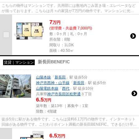
こちらの物件はマンションです。共用部には敷地内ごみ置き場・エレベータなど
が揃っております。こちらは月々の家賃が7万円の物件です。マンションに光回
線を繋いでパソコンを使いやす...
7
万
円
(管理費・共益費 7,000円)
敷：0ヶ月｜礼：0ヶ月
所在階：8階
間取り：1LDK
面積：40.50㎡
新長田BENEFIC
賃貸｜マンション
山陽本線
「
新長田
」駅 徒歩5分
神戸市西神・山手線
「
新長田
」駅 徒歩5分
山陽電鉄本線
「
西代
」駅 徒歩10分
兵庫県
神戸市長田区
松野通
３丁目
6.5
万円
築年数：築13年 ｜募集中：
1室
階数：4階建
徒歩5分に駅がある物件です。こちらは賃料6.1万円の物件です。インターネット
回線がある物件です。こだわりポイント満載の新長田BENEFIC。できるだけ早め
に不動産情報を集めたい方は当...
6.5
万
円