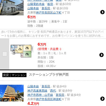
山陽電鉄本線
「
板宿
」駅 徒歩10分
山陽本線
「
新長田
」駅 徒歩13分
兵庫県
神戸市長田区
山下町
４丁目
6
万円
築年数：築29年 ｜募集中：
1室
階数：2階建
歩いて5分の場所に、キリン堂 長田戸崎通店があります。家賃10万円以下のアパ
ートをお探しのお客様におすすめです。お仕事でパソコンを使う方に好評の光回
線導入の物件です。こだわり...
6
万
円
(管理費・共益費 -)
敷：1ヶ月｜礼：1ヶ月
所在階：1階
間取り：2DK
面積：44.00㎡
ステーションプラザ神戸西
賃貸｜マンション
山陽本線
「
新長田
」駅 徒歩4分
神戸高速東西線
「
西代
」駅 徒歩9分
神戸市西神・山手線
「
新長田
」駅 徒歩4分
兵庫県
神戸市長田区
神楽町
６丁目
4.2
万円