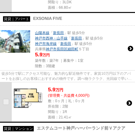
間取り：3LDK
面積：66.80㎡
EXSONIA FIVE
賃貸｜アパート
山陽本線
「
新長田
」駅 徒歩5分
神戸市西神・山手線
「
新長田
」駅 徒歩5分
神戸市海岸線
「
新長田
」駅 徒歩5分
兵庫県
神戸市長田区
細田町
５丁目
5.9
万円
築年数：築7年 ｜募集中：
1室
階数：3階建
徒歩5分で駅にアクセス可能な、魅力的な駅近物件です。家賃10万円以下のアパ
ートをお探しのお客様におすすめの物件です。調べ物ラクラク、光回線で早い通
信速度でパソコンが使用できま...
5.9
万
円
(管理費・共益費 4,000円)
敷：0ヶ月｜礼：0ヶ月
所在階：2階
間取り：1R
面積：21.41㎡
エステムコート神戸ハーバーランド前Ｖアクア
賃貸｜マンション