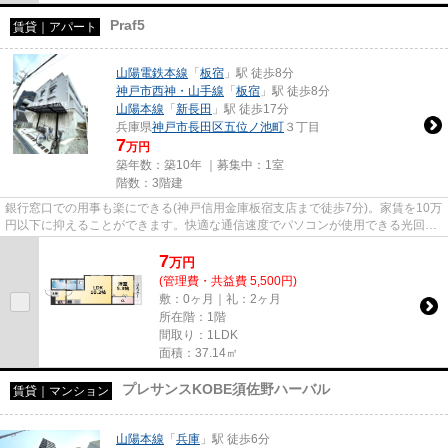
Praf5
賃貸｜アパート
山陽電鉄本線
「
板宿
」駅 徒歩8分
神戸市西神・山手線
「
板宿
」駅 徒歩8分
山陽本線
「
新長田
」駅 徒歩17分
兵庫県
神戸市長田区
五位ノ池町
３丁目
7
万円
築年数：築10年 ｜募集中：
1室
階数：3階建
銀行窓口での用事も楽にできる(神戸信用金庫板宿支店まで徒歩7分)。家賃を10万
円以下に抑えることができます。快適な通信速度でパソコンが使用できる光回線
の物件です。当社イチオシの...
7
万
円
(管理費・共益費 5,500円)
敷：0ヶ月｜礼：2ヶ月
所在階：1階
間取り：1LDK
面積：37.14㎡
プレサンスKOBE須佐野ハーバル
賃貸｜マンション
山陽本線
「
兵庫
」駅 徒歩6分