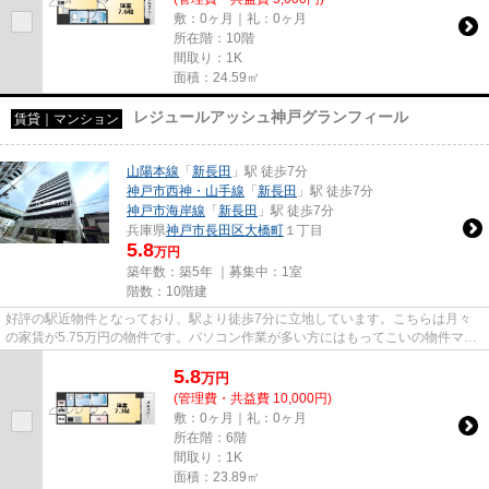
敷：0ヶ月｜礼：0ヶ月
所在階：10階
間取り：1K
面積：24.59㎡
レジュールアッシュ神戸グランフィール
賃貸｜マンション
山陽本線
「
新長田
」駅 徒歩7分
神戸市西神・山手線
「
新長田
」駅 徒歩7分
神戸市海岸線
「
新長田
」駅 徒歩7分
兵庫県
神戸市長田区
大橋町
１丁目
5.8
万円
築年数：築5年 ｜募集中：
1室
階数：10階建
好評の駅近物件となっており、駅より徒歩7分に立地しています。こちらは月々
の家賃が5.75万円の物件です。パソコン作業が多い方にはもってこいの物件マン
ション、光回線導入済み。気に...
5.8
万
円
(管理費・共益費 10,000円)
敷：0ヶ月｜礼：0ヶ月
所在階：6階
間取り：1K
面積：23.89㎡