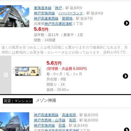
東海道本線
「
神戸
」駅 徒歩6分
神戸市海岸線
「
ハーバーランド
」駅 徒歩4分
神戸高速東西線
「
新開地
」駅 徒歩7分
兵庫県
神戸市兵庫区
湊町
１丁目
5.6
万円
築年数：築11年 ｜募集中：
1室
階数：14階建
遠くの風景を見つめることは視力回復にも繋がりますので健康的になれます。共
用部には敷地内ごみ置き場・エレベータなどが揃っております。賃料が月5.7万円
の物件です。調べ物ラクラク...
5.6
万
円
(管理費・共益費 8,000円)
敷：0ヶ月｜礼：1ヶ月
所在階：8階
間取り：1K
面積：20.60㎡
メゾン神港
賃貸｜マンション
神戸高速東西線
「
高速長田
」駅 徒歩10分
神戸市西神・山手線
「
長田
」駅 徒歩10分
神戸市海岸線
「
苅藻
」駅 徒歩14分
兵庫県
神戸市長田区
東尻池町
２丁目