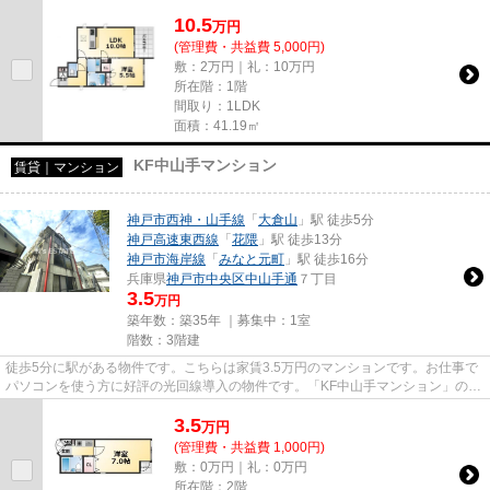
ーネットをご利用いただける物件で...
10.5
万
円
(管理費・共益費 5,000円)
敷：2万円｜礼：10万円
所在階：1階
間取り：1LDK
面積：41.19㎡
KF中山手マンション
賃貸｜マンション
神戸市西神・山手線
「
大倉山
」駅 徒歩5分
神戸高速東西線
「
花隈
」駅 徒歩13分
神戸市海岸線
「
みなと元町
」駅 徒歩16分
兵庫県
神戸市中央区
中山手通
７丁目
3.5
万円
築年数：築35年 ｜募集中：
1室
階数：3階建
徒歩5分に駅がある物件です。こちらは家賃3.5万円のマンションです。お仕事で
パソコンを使う方に好評の光回線導入の物件です。「KF中山手マンション」のこ
こがイチオシ。当社スタッフ...
3.5
万
円
(管理費・共益費 1,000円)
敷：0万円｜礼：0万円
所在階：2階