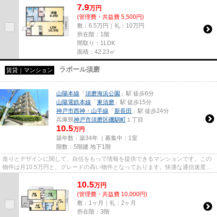
7.9
万
円
(管理費・共益費 5,500円)
敷：6.5万円｜礼：10万円
所在階：1階
間取り：1LDK
面積：42.23㎡
ラポール須磨
賃貸｜マンション
山陽本線
「
須磨海浜公園
」駅 徒歩6分
山陽電鉄本線
「
東須磨
」駅 徒歩15分
神戸市西神・山手線
「
新長田
」駅 徒歩24分
兵庫県
神戸市須磨区
磯馴町
１丁目
10.5
万円
築年数：築34年 ｜募集中：
1室
階数：5階建 地下1階
造りとデザインに関して、自信をもって情報を提供できるマンションです。この
物件は月10.5万円と、グレードの高い物件となっております。快適な通信速度で
パソコンが使用できる光回線...
10.5
万
円
(管理費・共益費 10,000円)
敷：1ヶ月｜礼：2ヶ月
所在階：3階