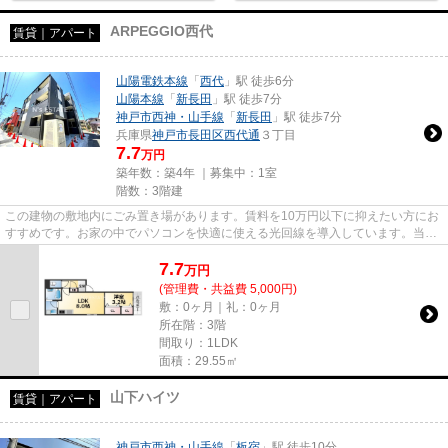
ARPEGGIO西代
賃貸｜アパート
山陽電鉄本線
「
西代
」駅 徒歩6分
山陽本線
「
新長田
」駅 徒歩7分
神戸市西神・山手線
「
新長田
」駅 徒歩7分
兵庫県
神戸市長田区
西代通
３丁目
7.7
万円
築年数：築4年 ｜募集中：
1室
階数：3階建
この建物の敷地内にごみ置き場があります。賃料を10万円以下に抑えたい方にお
すすめです。お家の中でパソコンを快適に使える光回線を導入しています。当社
イチオシの物件の「ARPEGGIO...
7.7
万
円
(管理費・共益費 5,000円)
敷：0ヶ月｜礼：0ヶ月
所在階：3階
間取り：1LDK
面積：29.55㎡
山下ハイツ
賃貸｜アパート
神戸市西神・山手線
「
板宿
」駅 徒歩10分