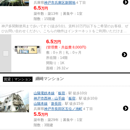
兵庫県
神戸市兵庫区
新開地
４丁目
6.5
万円
築年数：築13年 ｜募集中：
1室
階数：15階建
神戸多聞郵便局まで歩いてすぐ(徒歩5分)。賃料10万円以下をご希望のお客様、ぜ
ひお問い合わせください。こちらの物件はインターネットをご利用いただけま
す。気になるイチオシ物件情報...
6.5
万
円
(管理費・共益費 8,000円)
敷：0ヶ月｜礼：0ヶ月
所在階：14階
間取り：1K
面積：26.32㎡
綱崎マンション
賃貸｜マンション
山陽電鉄本線
「
板宿
」駅 徒歩10分
神戸市西神・山手線
「
板宿
」駅 徒歩10分
山陽本線
「
新長田
」駅 徒歩15分
兵庫県
神戸市長田区
五位ノ池町
４丁目
5.5
万円
築年数：築29年 ｜募集中：
1室
階数：3階建