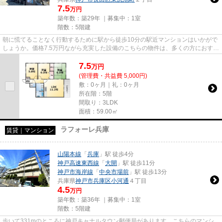
7.5
万円
築年数：築29年 ｜募集中：
1室
階数：5階建
朝に慌てることなく行動するために駅から徒歩10分の駅近マンションはいかがで
しょうか。価格7.5万円ながら充実した設備のこちらの物件は、多くの方におすす
めです。マンションに光回線...
7.5
万
円
(管理費・共益費 5,000円)
敷：0ヶ月｜礼：0ヶ月
所在階：5階
間取り：3LDK
面積：59.00㎡
ラフォーレ兵庫
賃貸｜マンション
山陽本線
「
兵庫
」駅 徒歩4分
神戸高速東西線
「
大開
」駅 徒歩11分
神戸市海岸線
「
中央市場前
」駅 徒歩13分
兵庫県
神戸市兵庫区
小河通
４丁目
4.5
万円
築年数：築36年 ｜募集中：
1室
階数：5階建
歩いて331mのところに神戸キャナルタウン郵便局があります。こちらのマンシ