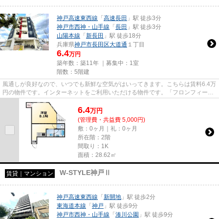
神戸高速東西線
「
高速長田
」駅 徒歩3分
神戸市西神・山手線
「
長田
」駅 徒歩3分
山陽本線
「
新長田
」駅 徒歩18分
兵庫県
神戸市長田区
大道通
１丁目
6.4
万円
築年数：築11年 ｜募集中：
1室
階数：5階建
風通しが良好なので、いつでも新鮮な空気がはいってきます。こちらは賃料6.4万
円の物件です。インターネットをご利用いただける物件です。「フロンフィール
大道通」のここがイチオシ。...
6.4
万
円
(管理費・共益費 5,000円)
敷：0ヶ月｜礼：0ヶ月
所在階：2階
間取り：1K
面積：28.62㎡
W-STYLE神戸Ⅱ
賃貸｜マンション
神戸高速東西線
「
新開地
」駅 徒歩2分
東海道本線
「
神戸
」駅 徒歩9分
神戸市西神・山手線
「
湊川公園
」駅 徒歩9分