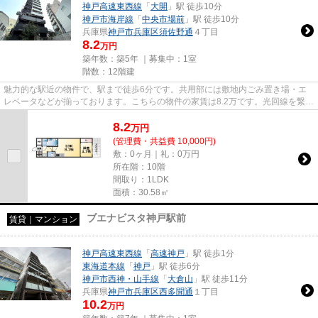
神戸高速東西線
「
大開
」駅 徒歩10分
神戸市海岸線
「
中央市場前
」駅 徒歩10分
兵庫県
神戸市兵庫区
須佐野通
４丁目
8.2
万円
築年数：築5年 ｜募集中：
1室
階数：12階建
魅力的な駅近の物件で、駅まで徒歩6分です。共用部には敷地内ごみ置き場・エ
レベータなどが揃っております。こちらの物件の家賃は8.2万です。光回線を繋げ
ていますので通信が早く快適...
8.2
万
円
(管理費・共益費 10,000円)
敷：0ヶ月｜礼：0万円
所在階：10階
間取り：1LDK
面積：30.58㎡
ブエナビスタ神戸駅前
賃貸｜マンション
神戸高速東西線
「
高速神戸
」駅 徒歩1分
東海道本線
「
神戸
」駅 徒歩6分
神戸市西神・山手線
「
大倉山
」駅 徒歩11分
兵庫県
神戸市兵庫区
西多聞通
１丁目
10.2
万円