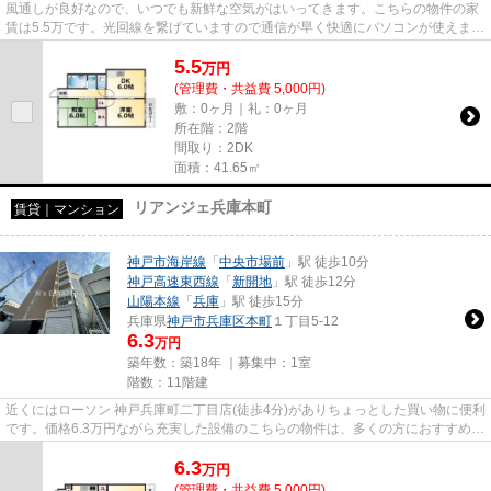
風通しが良好なので、いつでも新鮮な空気がはいってきます。こちらの物件の家
賃は5.5万です。光回線を繋げていますので通信が早く快適にパソコンが使えま
す。「綱崎マンション」のここ...
5.5
万
円
(管理費・共益費 5,000円)
敷：0ヶ月｜礼：0ヶ月
所在階：2階
間取り：2DK
面積：41.65㎡
リアンジェ兵庫本町
賃貸｜マンション
神戸市海岸線
「
中央市場前
」駅 徒歩10分
神戸高速東西線
「
新開地
」駅 徒歩12分
山陽本線
「
兵庫
」駅 徒歩15分
兵庫県
神戸市兵庫区
本町
１丁目5-12
6.3
万円
築年数：築18年 ｜募集中：
1室
階数：11階建
近くにはローソン 神戸兵庫町二丁目店(徒歩4分)がありちょっとした買い物に便利
です。価格6.3万円ながら充実した設備のこちらの物件は、多くの方におすすめで
す。快適な通信速度でパソ...
6.3
万
円
(管理費・共益費 5,000円)