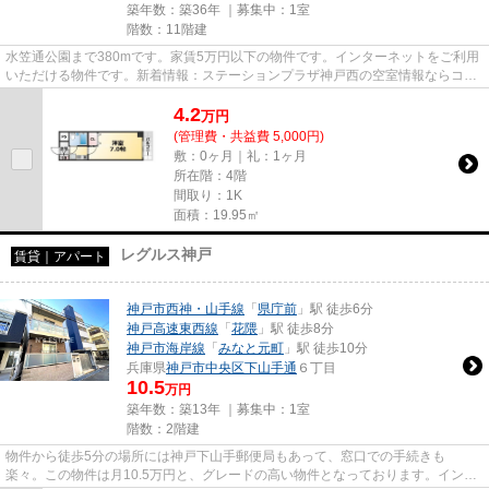
築年数：築36年 ｜募集中：
1室
階数：11階建
水笠通公園まで380mです。家賃5万円以下の物件です。インターネットをご利用
いただける物件です。新着情報：ステーションプラザ神戸西の空室情報ならコチ
ラ。当社スタッフが地域の賃貸...
4.2
万
円
(管理費・共益費 5,000円)
敷：0ヶ月｜礼：1ヶ月
所在階：4階
間取り：1K
面積：19.95㎡
レグルス神戸
賃貸｜アパート
神戸市西神・山手線
「
県庁前
」駅 徒歩6分
神戸高速東西線
「
花隈
」駅 徒歩8分
神戸市海岸線
「
みなと元町
」駅 徒歩10分
兵庫県
神戸市中央区
下山手通
６丁目
10.5
万円
築年数：築13年 ｜募集中：
1室
階数：2階建
物件から徒歩5分の場所には神戸下山手郵便局もあって、窓口での手続きも
楽々。この物件は月10.5万円と、グレードの高い物件となっております。インタ