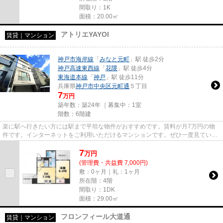
間取り：1K
面積：20.00㎡
アトリエYAYOI
賃貸｜マンション
神戸市海岸線
「
みなと元町
」駅 徒歩2分
神戸高速東西線
「
花隈
」駅 徒歩4分
東海道本線
「
神戸
」駅 徒歩11分
兵庫県
神戸市中央区
元町通
５丁目
7
万円
築年数：築24年 ｜募集中：
1室
階数：6階建
楽に駅へ行きたい方には駅まで平坦な物件がおすすめです。賃料が月7万円の物
件です。インターネットをご利用いただけるマンションです。ぜひ一度見ていた
だきたい、「アトリエYAYOI」...
7
万
円
(管理費・共益費 7,000円)
敷：0ヶ月｜礼：1ヶ月
所在階：4階
間取り：1DK
面積：29.00㎡
フロンフィール大道通
賃貸｜マンション