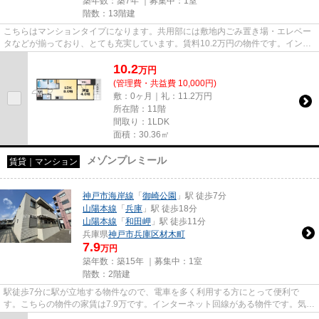
築年数：築7年 ｜募集中：
1室
階数：13階建
こちらはマンションタイプになります。共用部には敷地内ごみ置き場・エレベー
タなどが揃っており、とても充実しています。賃料10.2万円の物件です。インタ
ーネットをご利用いただける...
10.2
万
円
(管理費・共益費 10,000円)
敷：0ヶ月｜礼：11.2万円
所在階：11階
間取り：1LDK
面積：30.36㎡
メゾンプレミール
賃貸｜マンション
神戸市海岸線
「
御崎公園
」駅 徒歩7分
山陽本線
「
兵庫
」駅 徒歩18分
山陽本線
「
和田岬
」駅 徒歩11分
兵庫県
神戸市兵庫区
材木町
7.9
万円
築年数：築15年 ｜募集中：
1室
階数：2階建
駅徒歩7分に駅が立地する物件なので、電車を多く利用する方にとって便利で
す。こちらの物件の家賃は7.9万です。インターネット回線がある物件です。気に
なるイチオシ物件情報：「メゾ...