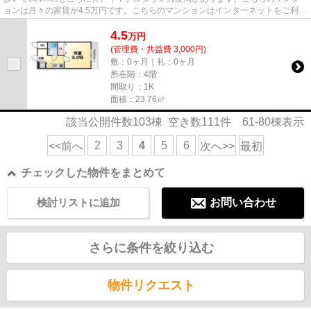
ョンは月々の家賃が4.5万円です。こちらのマンションはインターネットをご利用
いただけます。当社イチオシの...
4.5
万
円
(管理費・共益費 3,000円)
敷：0ヶ月｜礼：0ヶ月
所在階：4階
間取り：1K
面積：23.76㎡
該当公開件数
103
棟 空き数
111
件
61-80
棟表示
2
3
4
5
6
<<前へ
次へ>>
最初
チェックした物件をまとめて
検討リストに追加
お問い合わせ
さらに条件を絞り込む
物件リクエスト