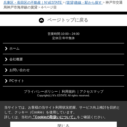
兵庫区・長田区の不動産｜N’sESTATE
>
(賃貸)路線・駅から探す
>
神戸市交通
局神戸市海岸線の賃貸
>
4ページ目
ページトップに戻る
営業時間:10:00～24:00
定休日:年中無休
ホーム
会社概要
お問い合わせ
PCサイト
プライバシーポリシー
利用規約
｜アクセスマップ
｜
Copyright(c) N's ESTATE All rights reserved.
当サイトでは、お客様の当サイト利用状況把握、サービス向上検討を目的と
して、クッキー（Cookie）を使用しています。
詳しくは、当社の
「Cookieの取扱いについて」
をご確認ください。
閉じる