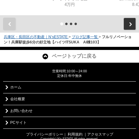
4万円
8.
兵庫区・長田区の不動産｜N’sESTATE
>
ブログ記事一覧
>
フルリノベーショ
ン！兵庫駅徒歩6分の好立地【ハイツITSUKA AI棟103】
ページトップに戻る
営業時間:10:00～24:00
定休日:年中無休
ホーム
会社概要
お問い合わせ
PCサイト
プライバシーポリシー
利用規約
｜アクセスマップ
｜
Copyright(c) N's ESTATE All rights reserved.