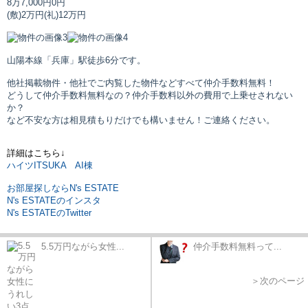
8万7,000円
0円
(敷)2万円
(礼)12万円
山陽本線「兵庫」駅
徒歩6分です。
他社掲載物件・他社でご内覧した物件などすべて仲介手数料無料！
どうして仲介手数料無料なの？仲介手数料以外の費用で上乗せされない
か？
など不安な方は相見積もりだけでも構いません！ご連絡ください。
詳細はこちら↓
ハイツITSUKA AI棟
お部屋探しならN's ESTATE
N's ESTATEのインスタ
N's ESTATEのTwitter
5.5万円ながら女性...
仲介手数料無料って...
＞次のページ