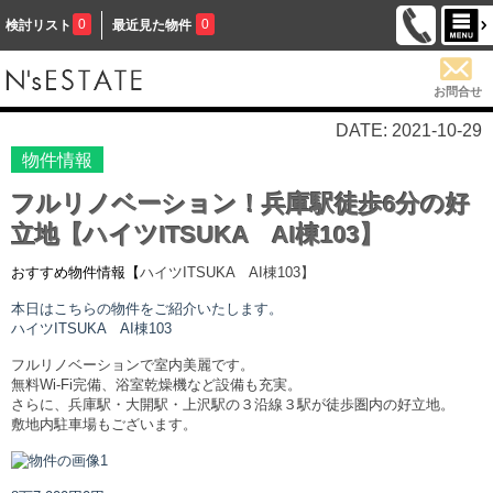
0
0
検討リスト
最近見た物件
お問合せ
DATE: 2021-10-29
物件情報
フルリノベーション！兵庫駅徒歩6分の好
立地【ハイツITSUKA AI棟103】
おすすめ物件情報【
ハイツITSUKA AI棟
103】
本日はこちらの物件をご紹介いたします。
ハイツITSUKA AI棟
103
フルリノベーションで室内美麗です。
無料Wi-Fi完備、浴室乾燥機など設備も充実。
さらに、兵庫駅・大開駅・上沢駅の３沿線３駅が徒歩圏内の好立地。
敷地内駐車場もございます。