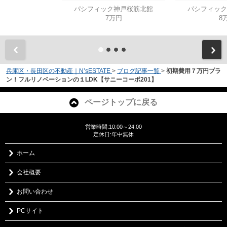
パシフィック神戸桜筋北館
パシフィック
7万円
8
兵庫区・長田区の不動産｜N’sESTATE
>
ブログ記事一覧
>
初期費用７万円プラ
ン！フルリノベーションの１LDK【サニーコーポ201】
ページトップに戻る
営業時間:10:00～24:00
定休日:年中無休
ホーム
会社概要
お問い合わせ
PCサイト