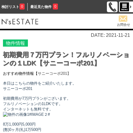
0
0
検討リスト
最近見た物件
お問合せ
DATE: 2021-11-21
物件情報
初期費用７万円プラン！フルリノベーショ
ンの１LDK【サニーコーポ201】
おすすめ物件情報【
サニーコーポ
201】
本日はこちらの物件をご紹介いたします。
サニーコーポ
201
初期費用が7万円プランがございます。
フルリノベーションの1LDKです。
インターネットも無料です。
#IMAGE２#
8万1,000円
5,000円
(敷)0ヶ月
(礼)1万500円