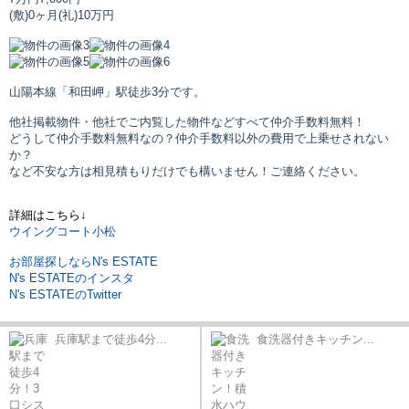
(敷)0ヶ月
(礼)10万円
山陽本線「和田岬」駅
徒歩3分です。
他社掲載物件・他社でご内覧した物件などすべて仲介手数料無料！
どうして仲介手数料無料なの？仲介手数料以外の費用で上乗せされない
か？
など不安な方は相見積もりだけでも構いません！ご連絡ください。
詳細はこちら↓
ウイングコート小松
お部屋探しならN's ESTATE
N's ESTATEのインスタ
N's ESTATEのTwitter
兵庫駅まで徒歩4分...
食洗器付きキッチン...