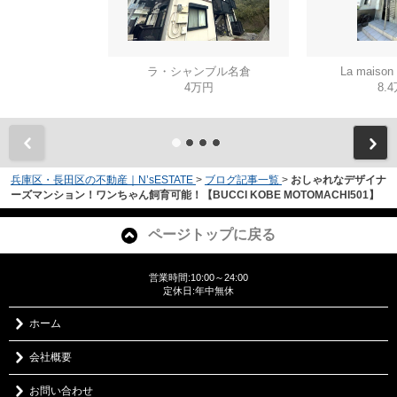
ラ・シャンブル名倉
La mais
4万円
8.
兵庫区・長田区の不動産｜N’sESTATE
>
ブログ記事一覧
>
おしゃれなデザイナ
ーズマンション！ワンちゃん飼育可能！【BUCCI KOBE MOTOMACHI501】
ページトップに戻る
営業時間:10:00～24:00
定休日:年中無休
ホーム
会社概要
お問い合わせ