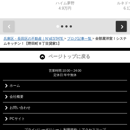
ハイム夢野
ルネド
4.9万円
6.
兵庫区・長田区の不動産｜N’sESTATE
>
ブログ記事一覧
>
全部屋洋室！システ
ムキッチン！【野田町８丁目貸家1】
ページトップに戻る
営業時間:10:00～24:00
定休日:年中無休
ホーム
会社概要
お問い合わせ
PCサイト
プライバシーポリシー
利用規約
｜アクセスマップ
｜