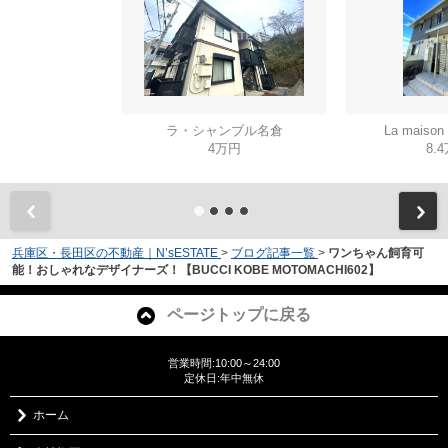
ラ・シャンブル名倉
La mais
4万円
8.
兵庫区・長田区の不動産｜N’sESTATE
>
ブログ記事一覧
>
ワンちゃん飼育可
能！おしゃれなデザイナーズ！【BUCCI KOBE MOTOMACHI602】
ページトップに戻る
営業時間:10:00～24:00
定休日:年中無休
ホーム