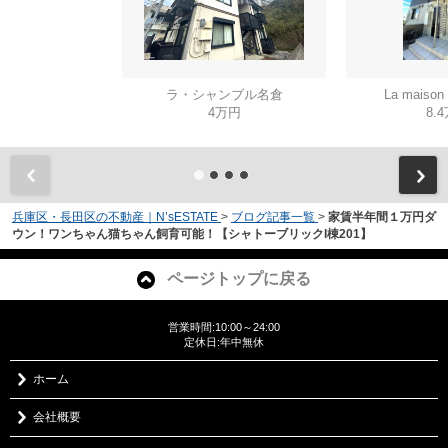
ラ・シャンブル名倉
La mais
4万円
8.
兵庫区・長田区の不動産｜N’sESTATE
>
ブログ記事一覧
>
家賃半年間１万円ダ
ウン！ワンちゃん猫ちゃん飼育可能！【シャトーブリックI棟201】
ページトップに戻る
営業時間:10:00～24:00
定休日:年中無休
ホーム
会社概要