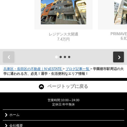
PRIMAVE
レジデンス大開通
6.
7.4万円
兵庫区・長田区の不動産｜N’sESTATE
>
ブログ記事一覧
>
学園都市駅周辺の大
学に通われる方、必見！通学・生活便利なエリア情報！
ページトップに戻る
営業時間:10:00～24:00
定休日:年中無休
ホーム
会社概要