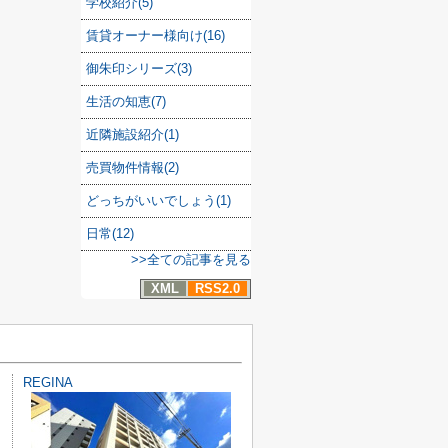
学校紹介(5)
賃貸オーナー様向け(16)
御朱印シリーズ(3)
生活の知恵(7)
近隣施設紹介(1)
売買物件情報(2)
どっちがいいでしょう(1)
日常(12)
>>全ての記事を見る
XML
RSS2.0
REGINA