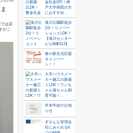
22-02-04
金礼金0円！神
戸大学病院の方
枚ま
におすすめ...
湊川公園駅徒歩
Eでは店
2分！リノベー
すがご
ション１LDK！
【湊川センター
ビルB棟313】
春の新生活応援
キャンペー
ン！！
大手ハウスメー
カー施工の新築
１LDK！ワンち
ゃん猫ちゃん飼
育可能！...
年末年始のお知
らせ
ずさんな管理会
社にみられる6
つの特徴