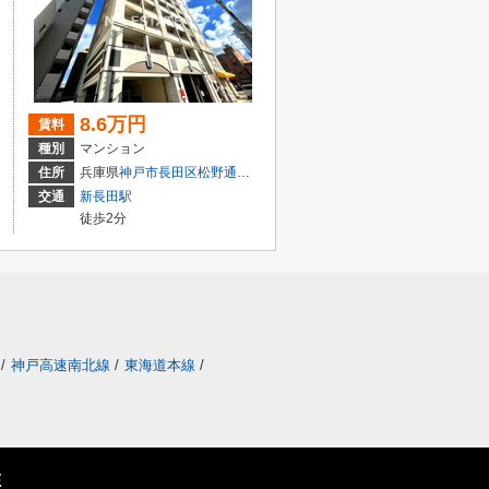
8.6万円
賃料
種別
マンション
丁目
住所
兵庫県
神戸市長田区
松野通
２丁目
交通
新長田駅
徒歩2分
/
神戸高速南北線
/
東海道本線
/
E