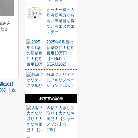
オーナー様・入
居者様両方から
高い満足度を得
読み込
ているエヌズエ
くださ
ステー...
2025年8月築の
新築物件！初期
費用10万円！
【F Rubra
SEAM202】
分譲クオリティ
にフルリノベー
取101】
ション２LDK！
06】｜次
おすすめ記事
８帖の大きな間
取り！大きなお
風呂！【シャー
メゾン上沢
205】