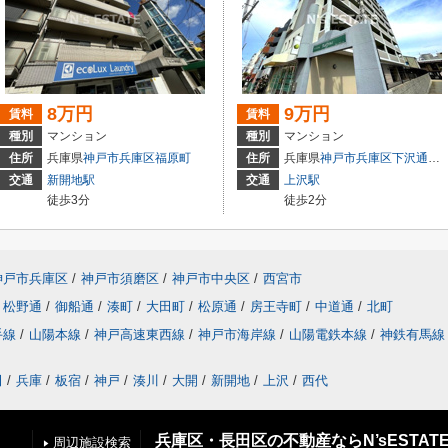
8万円
9万円
賃料
賃料
種別
マンション
種別
マンション
住所
兵庫県
神戸市兵庫区
福原町
住所
兵庫県
神戸市兵庫区
下沢通
７
交通
新開地駅
交通
上沢駅
徒歩3分
徒歩2分
神戸市兵庫区
/
神戸市須磨区
/
神戸市中央区
/
西宮市
松野通
/
御船通
/
湊町
/
大田町
/
松原通
/
房王寺町
/
中道通
/
北町
手線
/
山陽本線
/
神戸高速東西線
/
神戸市海岸線
/
山陽電鉄本線
/
神鉄有馬線
田
/
兵庫
/
板宿
/
神戸
/
湊川
/
大開
/
新開地
/
上沢
/
西代
兵庫区・長田区の不動産ならN’sESTAT
周辺施設検索