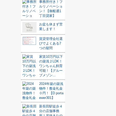
事務所付き！フ
ルリノベーショ
ン！【御船通1
丁目貸家】
お盆も休まず営
業します！
賃貸管理会社選
びでよくある7
つの疑問
家賃10万円以下
の築浅２LDK！
ワンちゃん飼育
可能！【グルー
ブメゾン...
2024年築の築浅
物件！敷金礼金
０円！【D porta
ewer301】
新長田駅徒歩４
分の店舗事務
所！居抜きなの