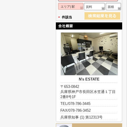
エリア| 駅
賃料
面積
-
件該当
N's ESTATE
〒653-0842
兵庫県神戸市長田区水笠通１丁目
2番8号1F
TEL/078-786-3445
FAX/078-786-3452
兵庫県知事 (1) 第12313号