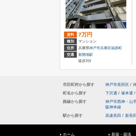
7万円
賃料
種別
マンション
住所
兵庫県
神戸市兵庫区
福原町
交通
新開地駅
徒歩3分
市区町村から探す
神戸市長田区
/
町名から探す
下沢通
/
塚本通
/
路線から探す
神戸市西神・山
阪神本線
駅から探す
高速長田
/
新長
ホーム
新築・築浅