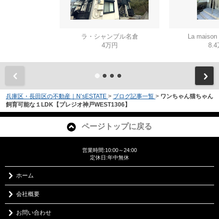
ラ・シャンブル名倉
La mais
4万円
8.
兵庫区・長田区の不動産｜N’sESTATE
>
ブログ記事一覧
>
ワンちゃん猫ちゃん
飼育可能な１LDK【プレジオ神戸WEST1306】
ページトップに戻る
営業時間:10:00～24:00
定休日:年中無休
ホーム
会社概要
お問い合わせ