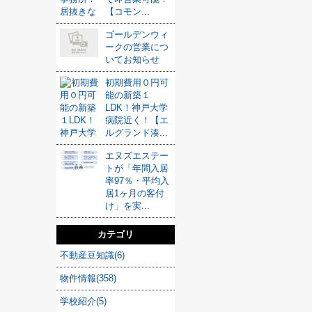
【コモン...
ゴールデンウィ
ークの営業につ
いてお知らせ
初期費用０円可
能の新築１
LDK！神戸大学
病院近く！【エ
ルグランド湊...
エヌズエステー
トが「年間入居
率97％・平均入
居1ヶ月の客付
け」を実...
カテゴリ
不動産豆知識(6)
物件情報(358)
学校紹介(5)