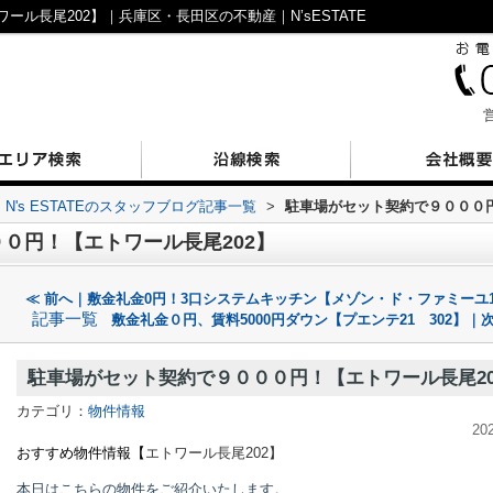
ル長尾202】｜兵庫区・長田区の不動産｜N’sESTATE
営
N's ESTATEのスタッフブログ記事一覧
>
駐車場がセット契約で９０００円
０円！【エトワール長尾202】
≪ 前へ｜敷金礼金0円！3口システムキッチン【メゾン・ド・ファミーユ1
記事一覧
敷金礼金０円、賃料5000円ダウン【プエンテ21 302】｜次
駐車場がセット契約で９０００円！【エトワール長尾20
カテゴリ：
物件情報
20
おすすめ物件情報【
エトワール長尾
202】
本日はこちらの物件をご紹介いたします。