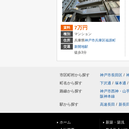
7万円
賃料
種別
マンション
住所
兵庫県
神戸市兵庫区
福原町
交通
新開地駅
徒歩3分
市区町村から探す
神戸市長田区
/
町名から探す
下沢通
/
塚本通
/
路線から探す
神戸市西神・山
阪神本線
駅から探す
高速長田
/
新長
ホーム
新築・築浅