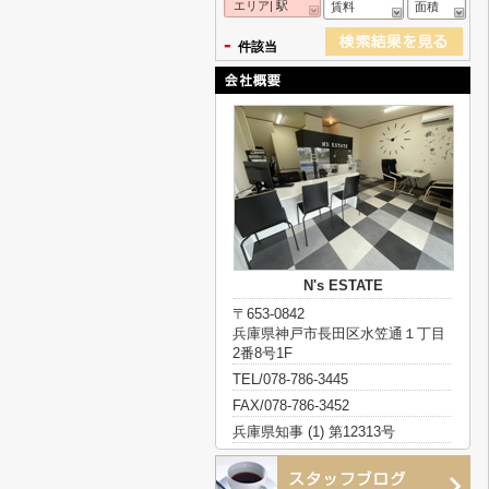
エリア| 駅
賃料
面積
-
件該当
N's ESTATE
〒653-0842
兵庫県神戸市長田区水笠通１丁目
2番8号1F
TEL/078-786-3445
FAX/078-786-3452
兵庫県知事 (1) 第12313号