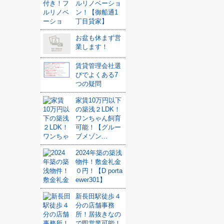
ルリノベーショ
ン！【御船通1
丁目貸家】
お盆も休まず営
業します！
賃貸管理会社選
びでよくある7
つの疑問
家賃10万円以下
の築浅２LDK！
ワンちゃん飼育
可能！【グルー
ブメゾン...
2024年築の築浅
物件！敷金礼金
０円！【D porta
ewer301】
新長田駅徒歩４
分の店舗事務
所！居抜きなの
で即営業可能！