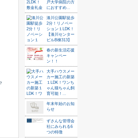
戸大学病院の方
におすすめ...
湊川公園駅徒歩
2分！リノベー
ション１LDK！
【湊川センター
ビルB棟313】
春の新生活応援
キャンペー
ン！！
大手ハウスメー
カー施工の新築
１LDK！ワンち
？
ゃん猫ちゃん飼
育可能！...
年末年始のお知
らせ
ずさんな管理会
社にみられる6
つの特徴