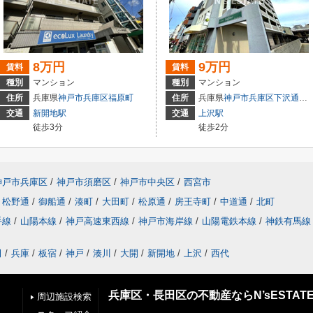
8万円
9万円
賃料
賃料
種別
マンション
種別
マンション
住所
兵庫県
神戸市兵庫区
福原町
住所
兵庫県
神戸市兵庫区
下沢通
７
交通
新開地駅
交通
上沢駅
徒歩3分
徒歩2分
神戸市兵庫区
/
神戸市須磨区
/
神戸市中央区
/
西宮市
松野通
/
御船通
/
湊町
/
大田町
/
松原通
/
房王寺町
/
中道通
/
北町
手線
/
山陽本線
/
神戸高速東西線
/
神戸市海岸線
/
山陽電鉄本線
/
神鉄有馬線
田
/
兵庫
/
板宿
/
神戸
/
湊川
/
大開
/
新開地
/
上沢
/
西代
兵庫区・長田区の不動産ならN’sESTAT
周辺施設検索