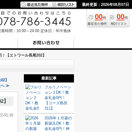
最終更新：2026年08月07日
00
00
件
件
最近見た物件
検討リスト
業時間：10:00～24:00
定休日：年中無休
！【エトワール長尾202】
最新記事
02】
へ ≫
フルリノベーシ
ョン２DK！敷
金礼金0円！
2】
【コーズ島田
311】
22-01-16
2026年１月築の
新築2LDK！敷
金礼金0円！神