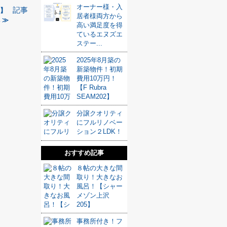
オーナー様・入
記事
2】
居者様両方から
 ≫
高い満足度を得
ているエヌズエ
ステー...
2025年8月築の
新築物件！初期
費用10万円！
【F Rubra
SEAM202】
分譲クオリティ
にフルリノベー
ション２LDK！
おすすめ記事
８帖の大きな間
取り！大きなお
風呂！【シャー
メゾン上沢
205】
事務所付き！フ