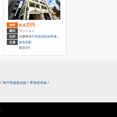
8.6万円
賃料
種別
マンション
丁目
住所
兵庫県
神戸市長田区
松野通
２丁目
交通
新長田駅
徒歩2分
/
神戸高速南北線
/
東海道本線
/
E