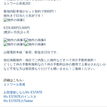
エトワール長尾
202
敷地内駐車場がセット契約で9000円！
南向きで日当たり良好です！
6万8,000円
3,000円
(敷)0ヶ月
(礼)1ヶ月
山陽電鉄本線「板宿」駅
徒歩12分です。
他社掲載物件・他社でご内覧した物件などすべて仲介手数料無料！
どうして仲介手数料無料なの？仲介手数料以外の費用で上乗せされないか
など不安な方は相見積もりだけでも構いません！ご連絡ください。
詳細はこちら↓
エトワール長尾
お部屋探しならN's ESTATE
N's ESTATEのインスタ
N's ESTATEのTwitter