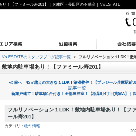
り！【ファミール寿201】｜兵庫区・長田区の不動産｜N’sESTATE
営
N's ESTATEのスタッフブログ記事一覧
>
フルリノベーション１LDK！敷
！敷地内駐車場あり！【ファミール寿201】
≪ 前へ｜45㎡越えの大きな１LDK！築浅物件！【プレジール兵庫駅前30
記事一覧
新築戸建て！駐車場1台付き！全部屋洋室！【稲葉町4丁目貸家A】｜次
フルリノベーション１LDK！敷地内駐車場あり！【フ
ール寿201】
カテゴリ：
物件情報
20