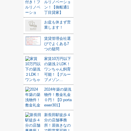
ルリノベーショ
ン！【御船通1
丁目貸家】
お盆も休まず営
業します！
賃貸管理会社選
びでよくある7
つの疑問
家賃10万円以下
の築浅２LDK！
ワンちゃん飼育
可能！【グルー
ブメゾン...
2024年築の築浅
物件！敷金礼金
０円！【D porta
ewer301】
新長田駅徒歩４
分の店舗事務
所！居抜きなの
で即営業可能！