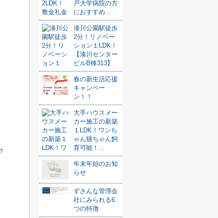
戸大学病院の方
におすすめ...
湊川公園駅徒歩
2分！リノベー
ション１LDK！
【湊川センター
ビルB棟313】
春の新生活応援
キャンペー
ン！！
大手ハウスメー
カー施工の新築
１LDK！ワンち
ゃん猫ちゃん飼
育可能！...
？
年末年始のお知
らせ
ずさんな管理会
社にみられる6
つの特徴