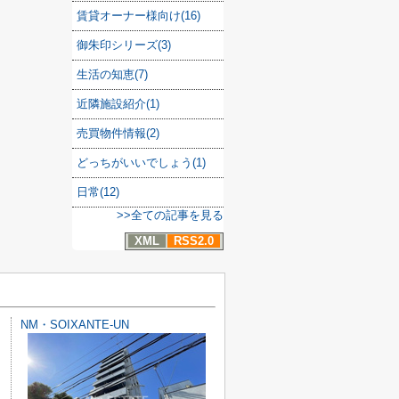
賃貸オーナー様向け(16)
御朱印シリーズ(3)
生活の知恵(7)
近隣施設紹介(1)
売買物件情報(2)
どっちがいいでしょう(1)
日常(12)
>>全ての記事を見る
XML
RSS2.0
NM・SOIXANTE-UN