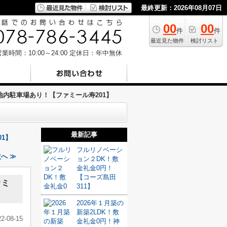
最終更新：2026年08月07日
00
00
件
件
最近見た物件
検討リスト
業時間：10:00～24:00
定休日：年中無休
地内駐車場あり！【ファミール寿201】
最新記事
1】
フルリノベーシ
へ ≫
ョン２DK！敷
金礼金0円！
【コーズ島田
ァミ
311】
2026年１月築の
新築2LDK！敷
22-08-15
金礼金0円！神