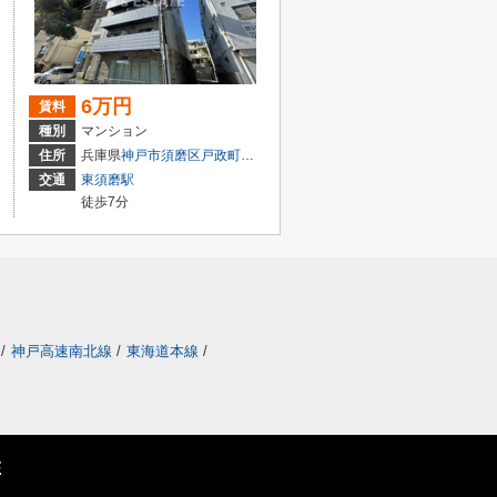
6万円
賃料
種別
マンション
２丁目
住所
兵庫県
神戸市須磨区
戸政町
１丁目
交通
東須磨駅
徒歩7分
/
神戸高速南北線
/
東海道本線
/
E