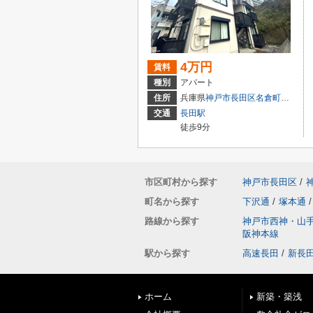
4万円
賃料
種別
アパート
住所
兵庫県
神戸市長田区
名倉町
１丁目
交通
長田駅
徒歩9分
市区町村から探す
神戸市長田区
/
町名から探す
下沢通
/
塚本通
/
路線から探す
神戸市西神・山
阪神本線
駅から探す
高速長田
/
新長
ホーム
新築・築浅