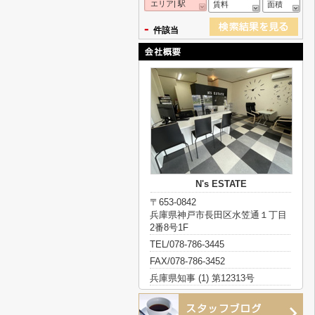
エリア| 駅
賃料
面積
-
件該当
N's ESTATE
〒653-0842
兵庫県神戸市長田区水笠通１丁目
2番8号1F
TEL/078-786-3445
FAX/078-786-3452
兵庫県知事 (1) 第12313号