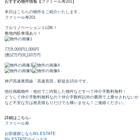
おすすめ物件情報【
ファミール寿
201】
本日はこちらの物件をご紹介いたします。
ファミール寿
201
フルリノベーション１LDK！
敷地内駐車場あり！
7万8,000円
1,000円
(敷)2万円
(礼)10万円
神戸高速東西線「高速長田」駅
徒歩15分です。
他社掲載物件・他社でご内覧した物件などすべて仲介手数料無料！
どうして仲介手数料無料なの？仲介手数料以外の費用で上乗せされないか
など不安な方は相見積もりだけでも構いません！ご連絡ください。
詳細はこちら↓
ファミール寿
お部屋探しならN's ESTATE
N's ESTATEのインスタ