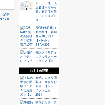
オーナー様・入
居者様両方から
高い満足度を得
記事一
ているエヌズエ
次へ ≫
ステー...
2025年8月築の
新築物件！初期
費用10万円！
【F Rubra
SEAM202】
分譲クオリティ
にフルリノベー
ション２LDK！
おすすめ記事
８帖の大きな間
取り！大きなお
風呂！【シャー
メゾン上沢
205】
事務所付き！フ