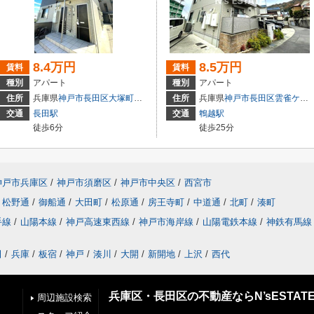
8.4万円
8.5万円
賃料
賃料
種別
アパート
種別
アパート
住所
兵庫県
神戸市長田区
大塚町
１丁目
住所
兵庫県
神戸市長田区
雲雀ケ丘
交通
長田駅
交通
鵯越駅
徒歩6分
徒歩25分
神戸市兵庫区
/
神戸市須磨区
/
神戸市中央区
/
西宮市
松野通
/
御船通
/
大田町
/
松原通
/
房王寺町
/
中道通
/
北町
/
湊町
手線
/
山陽本線
/
神戸高速東西線
/
神戸市海岸線
/
山陽電鉄本線
/
神鉄有馬線
田
/
兵庫
/
板宿
/
神戸
/
湊川
/
大開
/
新開地
/
上沢
/
西代
兵庫区・長田区の不動産ならN’sESTAT
周辺施設検索