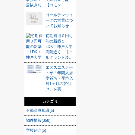
【コモン...
ゴールデンウィ
ークの営業につ
いてお知らせ
初期費用０円可
能の新築１
LDK！神戸大学
病院近く！【エ
ルグランド湊...
エヌズエステー
トが「年間入居
率97％・平均入
居1ヶ月の客付
け」を実...
カテゴリ
不動産豆知識(6)
物件情報(358)
学校紹介(5)