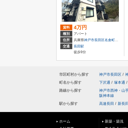
4万円
賃料
種別
アパート
住所
兵庫県
神戸市長田区
名倉町
１丁目
交通
長田駅
徒歩9分
市区町村から探す
神戸市長田区
/
町名から探す
下沢通
/
塚本通
/
路線から探す
神戸市西神・山
阪神本線
駅から探す
高速長田
/
新長
ホーム
新築・築浅