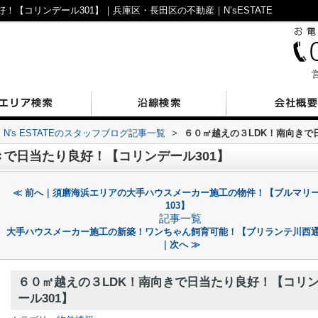
！【コリンデール301】｜兵庫区・長田区の不動産｜N’sESTATE
営
N's ESTATEのスタッフブログ記事一覧
>
６０㎡越えの３LDK！南向きで
きで日当たり良好！【コリンデール301】
≪ 前へ｜須磨海浜エリアの大手ハウスメーカー施工の物件！【ブルマリ
103】
記事一覧
大手ハウスメーカー施工の新築！ワンちゃん飼育可能！【ブリランテ川西通A
｜次へ ≫
６０㎡越えの３LDK！南向きで日当たり良好！【コリ
ール301】