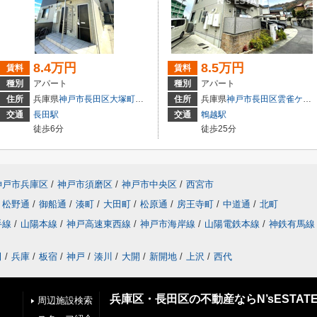
8.4万円
8.5万円
賃料
賃料
種別
アパート
種別
アパート
住所
兵庫県
神戸市長田区
大塚町
１丁目
住所
兵庫県
神戸市長田区
雲雀ケ丘
交通
長田駅
交通
鵯越駅
徒歩6分
徒歩25分
神戸市兵庫区
/
神戸市須磨区
/
神戸市中央区
/
西宮市
松野通
/
御船通
/
湊町
/
大田町
/
松原通
/
房王寺町
/
中道通
/
北町
手線
/
山陽本線
/
神戸高速東西線
/
神戸市海岸線
/
山陽電鉄本線
/
神鉄有馬線
田
/
兵庫
/
板宿
/
神戸
/
湊川
/
大開
/
新開地
/
上沢
/
西代
兵庫区・長田区の不動産ならN’sESTAT
周辺施設検索