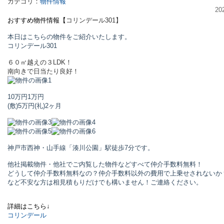
カテゴリ：
物件情報
20
おすすめ物件情報【
コリンデール
301】
本日はこちらの物件をご紹介いたします。
コリンデール
301
６０㎡越えの３LDK！
南向きで日当たり良好！
10万円
1万円
(敷)5万円
(礼)2ヶ月
神戸市西神・山手線「湊川公園」駅
徒歩7分です。
他社掲載物件・他社でご内覧した物件などすべて仲介手数料無料！
どうして仲介手数料無料なの？仲介手数料以外の費用で上乗せされないか
など不安な方は相見積もりだけでも構いません！ご連絡ください。
詳細はこちら↓
コリンデール