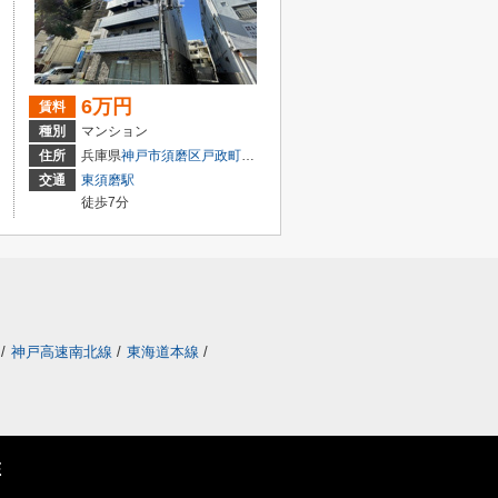
6万円
賃料
種別
マンション
２丁目
住所
兵庫県
神戸市須磨区
戸政町
１丁目
交通
東須磨駅
徒歩7分
/
神戸高速南北線
/
東海道本線
/
E