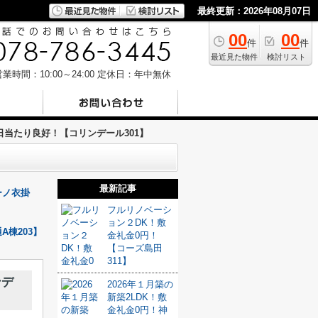
最終更新：2026年08月07日
00
00
件
件
最近見た物件
検討リスト
業時間：10:00～24:00
定休日：年中無休
日当たり良好！【コリンデール301】
最新記事
ーノ衣掛
フルリノベーシ
ョン２DK！敷
棟203】
金礼金0円！
【コーズ島田
311】
ンデ
2026年１月築の
新築2LDK！敷
金礼金0円！神