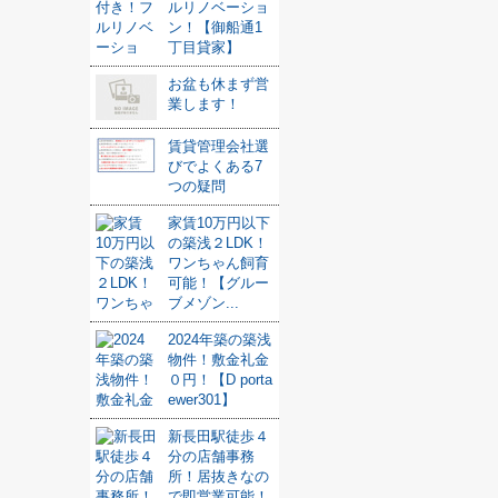
ルリノベーショ
ン！【御船通1
丁目貸家】
お盆も休まず営
業します！
賃貸管理会社選
びでよくある7
つの疑問
家賃10万円以下
の築浅２LDK！
ワンちゃん飼育
可能！【グルー
ブメゾン...
2024年築の築浅
物件！敷金礼金
０円！【D porta
ewer301】
新長田駅徒歩４
分の店舗事務
所！居抜きなの
で即営業可能！