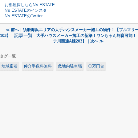
お部屋探しならN's ESTATE
N's ESTATEのインスタ
N's ESTATEのTwitter
≪ 前へ｜須磨海浜エリアの大手ハウスメーカー施工の物件！【ブルマリ
記事一覧
103】
大手ハウスメーカー施工の新築！ワンちゃん飼育可能！
テ川西通A棟203】｜次へ ≫
タグ一覧
地域密着
仲介手数料無料
敷地内駐車場
〇万円台