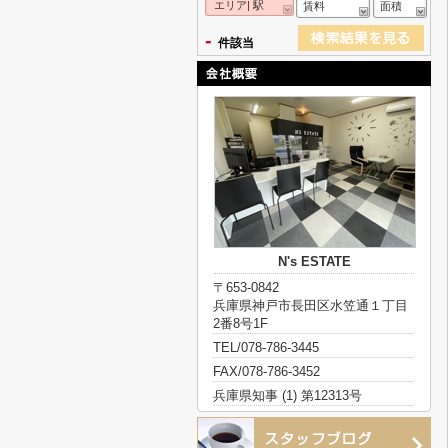
エリア| 駅
賃料
面積
-
件該当
N's ESTATE
〒653-0842
兵庫県神戸市長田区水笠通１丁目
2番8号1F
TEL/078-786-3445
FAX/078-786-3452
兵庫県知事 (1) 第12313号