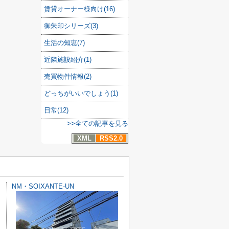
賃貸オーナー様向け(16)
御朱印シリーズ(3)
生活の知恵(7)
近隣施設紹介(1)
売買物件情報(2)
どっちがいいでしょう(1)
日常(12)
>>全ての記事を見る
XML
RSS2.0
NM・SOIXANTE-UN