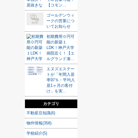
【コモン...
ゴールデンウィ
ークの営業につ
いてお知らせ
初期費用０円可
能の新築１
LDK！神戸大学
病院近く！【エ
ルグランド湊...
エヌズエステー
トが「年間入居
率97％・平均入
居1ヶ月の客付
け」を実...
カテゴリ
不動産豆知識(6)
物件情報(358)
学校紹介(5)