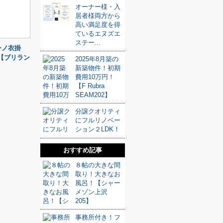
オーナー様・入
居者様両方から
高い満足度を得
ているエヌズエ
ステー...
ーノ衣掛
【ブリラン
2025年8月築の
新築物件！初期
費用10万円！
【F Rubra
SEAM202】
分譲クオリティ
にフルリノベー
ション２LDK！
おすすめ記事
８帖の大きな間
取り！大きなお
風呂！【シャー
メゾン上沢
205】
事務所付き！フ