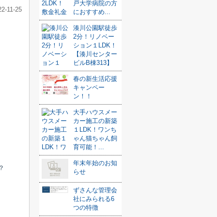
戸大学病院の方
22-11-25
におすすめ...
湊川公園駅徒歩
2分！リノベー
ション１LDK！
【湊川センター
ビルB棟313】
春の新生活応援
キャンペー
ン！！
大手ハウスメー
カー施工の新築
１LDK！ワンち
ゃん猫ちゃん飼
育可能！...
年末年始のお知
？
らせ
ずさんな管理会
社にみられる6
つの特徴