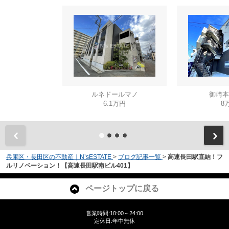
ルネドールマノ
御崎本
6.1万円
8
兵庫区・長田区の不動産｜N’sESTATE
>
ブログ記事一覧
>
高速長田駅直結！フ
ルリノベーション！【高速長田駅南ビル401】
ページトップに戻る
営業時間:10:00～24:00
定休日:年中無休