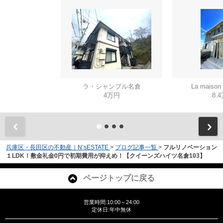
ラ・シャンブル名倉
La mais
4万円
8.
兵庫区・長田区の不動産｜N’sESTATE
>
ブログ記事一覧
>
フルリノベーション
１LDK！敷金礼金0円で初期費用が抑えめ！【クイーンズハイツ名倉103】
ページトップに戻る
営業時間:10:00～24:00
定休日:年中無休