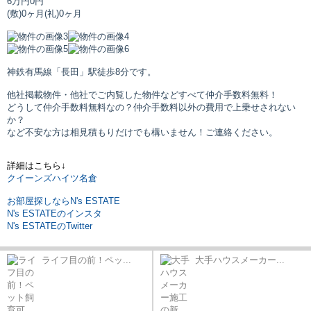
6万円
0円
(敷)0ヶ月
(礼)0ヶ月
神鉄有馬線「長田」駅
徒歩8分です。
他社掲載物件・他社でご内覧した物件などすべて仲介手数料無料！
どうして仲介手数料無料なの？仲介手数料以外の費用で上乗せされない
か？
など不安な方は相見積もりだけでも構いません！ご連絡ください。
詳細はこちら↓
クイーンズハイツ名倉
お部屋探しならN's ESTATE
N's ESTATEのインスタ
N's ESTATEのTwitter
ライフ目の前！ペッ...
大手ハウスメーカー...