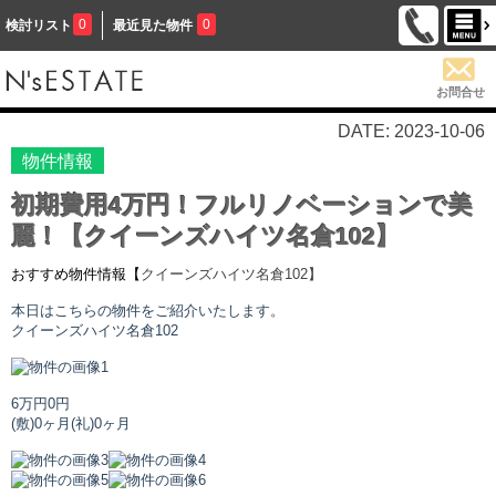
0
0
検討リスト
最近見た物件
お問合せ
DATE: 2023-10-06
物件情報
初期費用4万円！フルリノベーションで美
麗！【クイーンズハイツ名倉102】
おすすめ物件情報【
クイーンズハイツ名倉
102】
本日はこちらの物件をご紹介いたします。
クイーンズハイツ名倉
102
6万円
0円
(敷)0ヶ月
(礼)0ヶ月