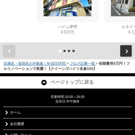
ハイム夢野
ルネド
4.9万円
6.
兵庫区・長田区の不動産｜N’sESTATE
>
ブログ記事一覧
>
初期費用4万円！フ
ルリノベーションで美麗！【クイーンズハイツ名倉102】
ページトップに戻る
営業時間:10:00～24:00
定休日:年中無休
ホーム
会社概要