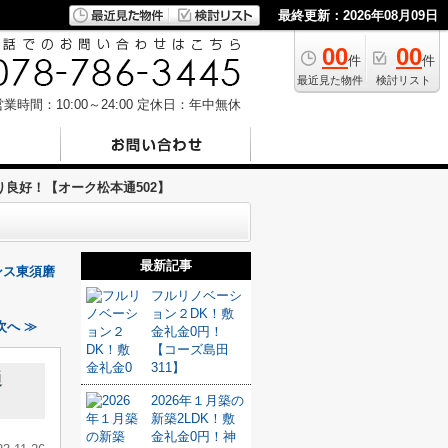
最終更新：2026年08月09日
00
00
件
件
最近見た物件
検討リスト
業時間：10:00～24:00
定休日：年中無休
良好！【オーク松本通502】
最新記事
ンス東須磨
フルリノベーシ
ョン２DK！敷
へ ≫
金礼金0円！
【コーズ島田
311】
通
2026年１月築の
新築2LDK！敷
金礼金0円！神