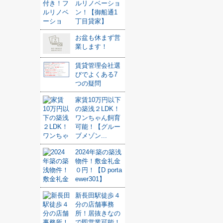
ルリノベーショ
ン！【御船通1
丁目貸家】
お盆も休まず営
業します！
賃貸管理会社選
びでよくある7
つの疑問
家賃10万円以下
の築浅２LDK！
ワンちゃん飼育
可能！【グルー
ブメゾン...
2024年築の築浅
物件！敷金礼金
０円！【D porta
ewer301】
新長田駅徒歩４
分の店舗事務
所！居抜きなの
で即営業可能！