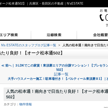
ク松本通502】｜兵庫区・長田区の不動産｜N’sESTATE
営
N's ESTATEのスタッフブログ記事一覧
>
人気の松本通！南向きで日当たり
たり良好！【オーク松本通502】
≪ 前へ｜３LDKでこの家賃！東須磨エリアの分譲マンション！【プレセラ
502】
記事一覧
大手ハウスメーカー施工！駐車場付き！【パルティール東須磨Ｂ1】｜次
人気の松本通！南向きで日当たり良好！【オーク松本
502】
カテゴリ：
物件情報