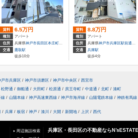
6.5万円
8.8万円
賃料
賃料
種別
アパート
種別
アパート
住所
兵庫県
神戸市長田区
本庄町
７丁目
住所
兵庫県
神戸市兵庫区
駅前通
４
交通
鷹取駅
交通
兵庫駅
徒歩10分
徒歩4分
神戸市兵庫区
/
神戸市須磨区
/
神戸市中央区
/
西宮市
松野通
/
御船通
/
大田町
/
松原通
/
房王寺町
/
中道通
/
北町
/
湊町
手線
/
山陽本線
/
神戸高速東西線
/
神戸市海岸線
/
山陽電鉄本線
/
神鉄有馬線
田
/
兵庫
/
板宿
/
神戸
/
湊川
/
大開
/
新開地
/
上沢
/
西代
兵庫区・長田区の不動産ならN’sESTAT
周辺施設検索