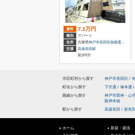
7.1万円
賃料
種別
アパート
住所
兵庫県
神戸市長田区
御蔵通
７丁目
交通
高速長田駅
徒歩6分
市区町村から探す
神戸市長田区
/
町名から探す
下沢通
/
塚本通
/
路線から探す
神戸市西神・山
阪神本線
駅から探す
高速長田
/
新長
ホーム
新築・築浅