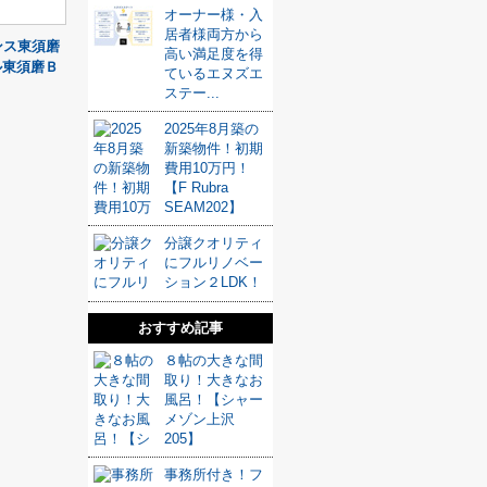
オーナー様・入
居者様両方から
ンス東須磨
高い満足度を得
ル東須磨Ｂ
ているエヌズエ
ステー...
2025年8月築の
新築物件！初期
費用10万円！
【F Rubra
SEAM202】
分譲クオリティ
にフルリノベー
ション２LDK！
おすすめ記事
８帖の大きな間
取り！大きなお
風呂！【シャー
メゾン上沢
205】
事務所付き！フ