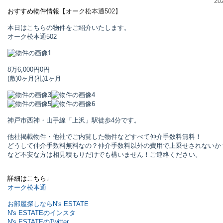
20
おすすめ物件情報【
オーク松本通
502】
本日はこちらの物件をご紹介いたします。
オーク松本通
502
8万6,000円
0円
(敷)0ヶ月
(礼)1ヶ月
神戸市西神・山手線「上沢」駅
徒歩4分です。
他社掲載物件・他社でご内覧した物件などすべて仲介手数料無料！
どうして仲介手数料無料なの？仲介手数料以外の費用で上乗せされないか
など不安な方は相見積もりだけでも構いません！ご連絡ください。
詳細はこちら↓
オーク松本通
お部屋探しならN's ESTATE
N's ESTATEのインスタ
N's ESTATEのTwitter