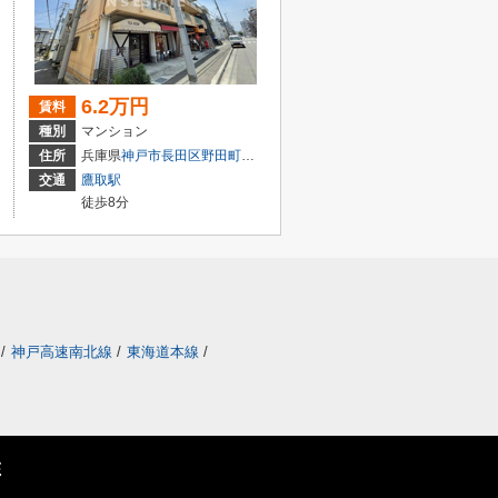
6.2万円
賃料
種別
マンション
丁目
住所
兵庫県
神戸市長田区
野田町
８丁目
交通
鷹取駅
徒歩8分
/
神戸高速南北線
/
東海道本線
/
E