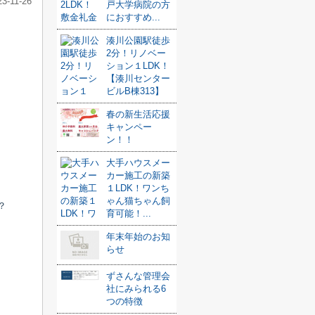
23-11-26
戸大学病院の方
におすすめ...
湊川公園駅徒歩
2分！リノベー
ション１LDK！
【湊川センター
ビルB棟313】
春の新生活応援
キャンペー
ン！！
大手ハウスメー
カー施工の新築
１LDK！ワンち
ゃん猫ちゃん飼
？
育可能！...
年末年始のお知
らせ
ずさんな管理会
社にみられる6
つの特徴