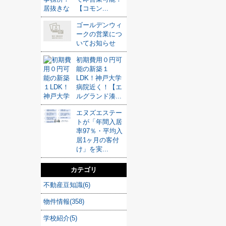
【コモン...
ゴールデンウィ
ークの営業につ
いてお知らせ
初期費用０円可
能の新築１
LDK！神戸大学
病院近く！【エ
ルグランド湊...
エヌズエステー
トが「年間入居
率97％・平均入
居1ヶ月の客付
け」を実...
カテゴリ
不動産豆知識(6)
物件情報(358)
学校紹介(5)