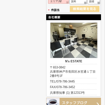
エリア| 駅
賃料
面積
-
件該当
N's ESTATE
〒653-0842
兵庫県神戸市長田区水笠通１丁目
2番8号1F
TEL/078-786-3445
FAX/078-786-3452
兵庫県知事 (1) 第12313号