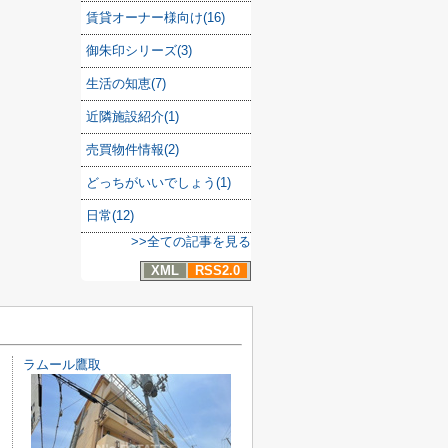
賃貸オーナー様向け(16)
御朱印シリーズ(3)
生活の知恵(7)
近隣施設紹介(1)
売買物件情報(2)
どっちがいいでしょう(1)
日常(12)
>>全ての記事を見る
XML
RSS2.0
ラムール鷹取