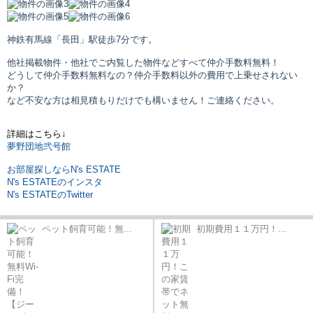
神鉄有馬線「長田」駅
徒歩7分です。
他社掲載物件・他社でご内覧した物件などすべて仲介手数料無料！
どうして仲介手数料無料なの？仲介手数料以外の費用で上乗せされない
か？
など不安な方は相見積もりだけでも構いません！ご連絡ください。
詳細はこちら↓
夢野団地弐号館
お部屋探しならN's ESTATE
N's ESTATEのインスタ
N's ESTATEのTwitter
ペット飼育可能！無...
初期費用１１万円！...