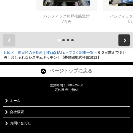
パシフィック神戸桜筋北館
パシフィック
7万円
8
兵庫区・長田区の不動産｜N’sESTATE
>
ブログ記事一覧
>
６０㎡越えで６万
円！おしゃれなシステムキッチン！【夢野団地弐号館1012】
ページトップに戻る
営業時間:10:00～24:00
定休日:年中無休
ホーム
会社概要
お問い合わせ