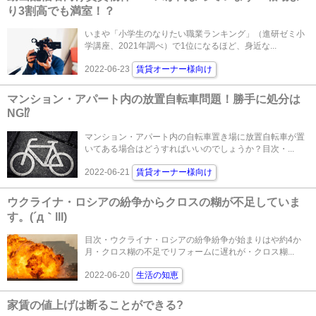
り3割高でも満室！？
いまや「小学生のなりたい職業ランキング」（進研ゼミ小
学講座、2021年調べ）で1位になるほど、身近な...
2022-06-23
賃貸オーナー様向け
マンション・アパート内の放置自転車問題！勝手に処分は
NG⁉
マンション・アパート内の自転車置き場に放置自転車が置
いてある場合はどうすればいいのでしょうか？目次・...
2022-06-21
賃貸オーナー様向け
ウクライナ・ロシアの紛争からクロスの糊が不足していま
す。(´д｀lll)
目次・ウクライナ・ロシアの紛争紛争が始まりはや約4か
月・クロス糊の不足でリフォームに遅れが・クロス糊...
2022-06-20
生活の知恵
家賃の値上げは断ることができる?