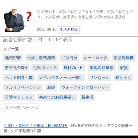
目次契約中に家賃の改定はできる？実際に家賃の改定を行
うには入居者には家賃の改定を断る権利がある家賃値...
2022-06-19
生活の知恵
該当公開件数
11
件
1-11
件表示
タグ一覧
地域密着
仲介手数料無料
〇万円台
オートロック
浴室乾燥機
敷金礼金0円
宅配ボックス
無料Wi－Fi
敷地内駐車場
家賃
ペット飼育可能
大手ハウスメーカー施行
ワンちゃん
猫ちゃん
フルリノベーション
新築
ウォークインクローゼット
分譲マンション
初めてのお部屋探し
新生活
タグ一覧ページへ
兵庫区・長田区の不動産｜N’sESTATE
>
N's ESTATEのスタッフブログ記事一
覧 | タグ:不動産豆知識