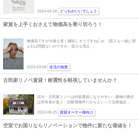
2024-03-16
どっちがいいでしょう
家賃を上手くおさえて物価高を乗り切ろう！
物価高ですが今後も長く継続しそうですね(´;ω;｀)収入も一緒に増
えれば問題ないのですが、収入も増え...
2023-03-09
生活の知恵
古民家リノベ賃貸！耐震性を軽視していませんか？
目次・古民家リノベは内装重視になりやすい・建物の責任
は所有者が負う・旧耐震物件だからといって法律違反...
2022-08-25
賃貸オーナー様向け
空室でお困りならリノベーションで物件に新たな価値を！