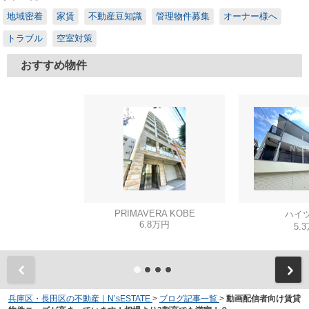
地域密着
家賃
不動産豆知識
管理物件募集
オーナー様へ
トラブル
空室対策
おすすめ物件
PRIMAVERA KOBE
ハイツ
6.8万円
5.
兵庫区・長田区の不動産｜N’sESTATE
>
ブログ記事一覧
>
動画配信者向け賃貸