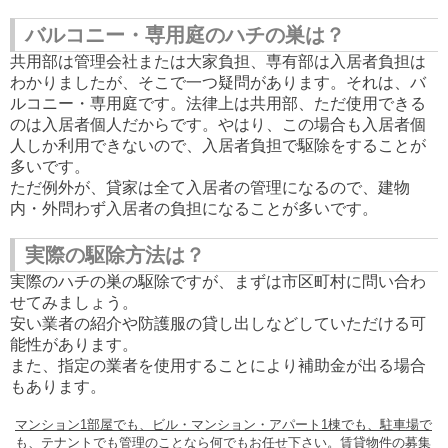
バルコニー・専用庭のハチの巣は？
共用部は管理会社または大家負担、専有部は入居者負担は
わかりましたが、そこで一つ疑問があります。それは、バ
ルコニー・専用庭です。法律上は共用部、ただ使用できる
のは入居者個人だからです。やはり、この場合も入居者個
人しか利用できないので、入居者負担で駆除をすることが
多いです。
ただ例外が、貸家は全て入居者の管理になるので、建物
内・外問わず入居者の負担になることが多いです。
実際の駆除方法は？
実際のハチの巣の駆除ですが、まずは市区町村に問い合わ
せてみましょう。
安い業者の紹介や防護服の貸し出しなどしていただける可
能性があります。
また、指定の業者を使用することにより補助金が出る場合
もあります。
マンション
1
部屋でも、ビル・マンション・アパート
1
棟でも、駐車場で
も、テナントでも管理のことなら何でもお任せ下さい。賃貸物件の募集