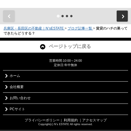
兵庫区・長田区の不動産｜N’sESTATE
>
ブログ記事一覧
>
賃貸のハチの巣って
できたらどうする？
ページトップに戻る
営業時間:10:00～24:00
定休日:年中無休
ホーム
会社概要
お問い合わせ
PCサイト
プライバシーポリシー
利用規約
｜アクセスマップ
｜
Copyright(c) N's ESTATE All rights reserved.