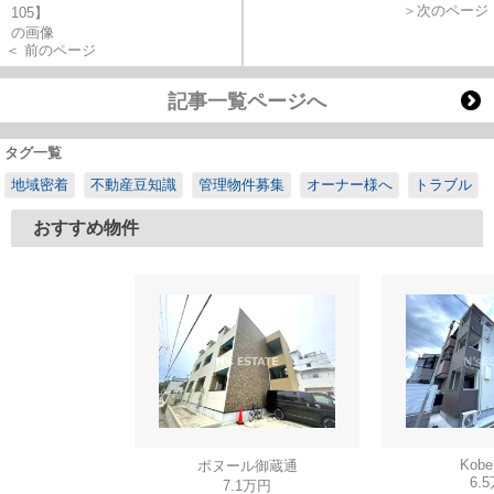
＞次のページ
＜ 前のページ
記事一覧ページへ
タグ一覧
地域密着
不動産豆知識
管理物件募集
オーナー様へ
トラブル
おすすめ物件
Kobe
ボヌール御蔵通
6.
7.1万円