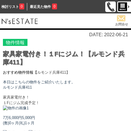
0
0
検討リスト
最近見た物件
お問合せ
DATE: 2022-06-21
物件情報
家具家電付き！１Fにジム！【ルモンド兵
庫411】
おすすめ物件情報【
ルモンド兵庫
411】
本日はこちらの物件をご紹介いたします。
ルモンド兵庫
411
家具家電付き！
１Fにジム完成予定！
7万6,000円
5,000円
(敷)0ヶ月
(礼)1ヶ月