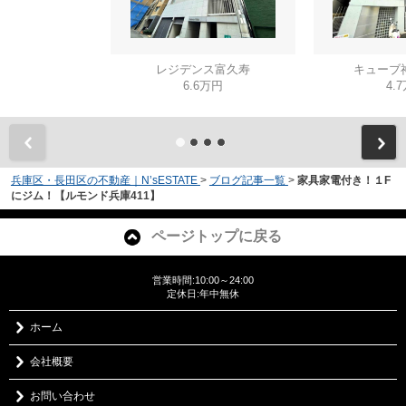
レジデンス富久寿
キューブ
6.6万円
4.
兵庫区・長田区の不動産｜N’sESTATE
>
ブログ記事一覧
>
家具家電付き！１F
にジム！【ルモンド兵庫411】
ページトップに戻る
営業時間:10:00～24:00
定休日:年中無休
ホーム
会社概要
お問い合わせ