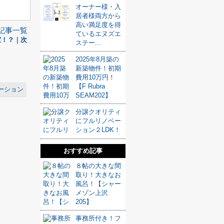
オーナー様・入
居者様両方から
高い満足度を得
記事一覧
ているエヌズエ
室！？｜次
ステー...
2025年8月築の
新築物件！初期
費用10万円！
【F Rubra
ーション
SEAM202】
分譲クオリティ
にフルリノベー
ション２LDK！
おすすめ記事
８帖の大きな間
取り！大きなお
風呂！【シャー
メゾン上沢
205】
事務所付き！フ