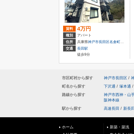
4万円
賃料
種別
アパート
住所
兵庫県
神戸市長田区
名倉町
１丁目
交通
長田駅
徒歩9分
市区町村から探す
神戸市長田区
/
町名から探す
下沢通
/
塚本通
/
路線から探す
神戸市西神・山
阪神本線
駅から探す
高速長田
/
新長
ホーム
新築・築浅