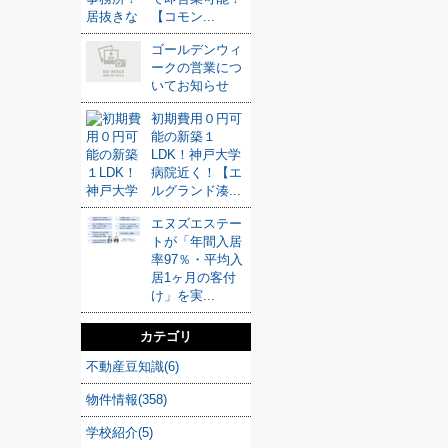
【コモン...
ゴールデンウィ
ークの営業につ
いてお知らせ
初期費用０円可
能の新築１
LDK！神戸大学
病院近く！【エ
ルグランド湊...
エヌズエステー
トが「年間入居
率97％・平均入
居1ヶ月の客付
け」を実...
カテゴリ
不動産豆知識(6)
物件情報(358)
学校紹介(5)