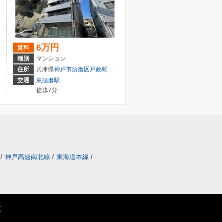
6万円
賃料
種別
マンション
２丁目
住所
兵庫県
神戸市須磨区
戸政町
１丁目
交通
東須磨駅
徒歩7分
/
神戸高速南北線
/
東海道本線
/
E