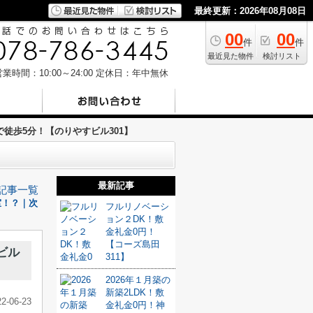
最終更新：2026年08月08日
00
00
件
件
最近見た物件
検討リスト
業時間：10:00～24:00
定休日：年中無休
徒歩5分！【のりやすビル301】
最新記事
記事一覧
室！？｜次
フルリノベーシ
ョン２DK！敷
金礼金0円！
【コーズ島田
ビル
311】
2026年１月築の
新築2LDK！敷
22-06-23
金礼金0円！神