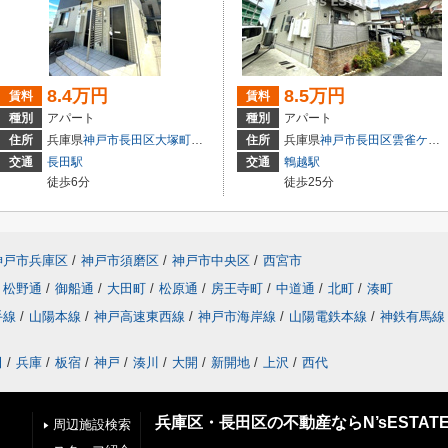
8.4万円
8.5万円
賃料
賃料
種別
アパート
種別
アパート
住所
兵庫県
神戸市長田区
大塚町
１丁目
住所
兵庫県
神戸市長田区
雲雀ケ丘
交通
長田駅
交通
鵯越駅
徒歩6分
徒歩25分
神戸市兵庫区
/
神戸市須磨区
/
神戸市中央区
/
西宮市
松野通
/
御船通
/
大田町
/
松原通
/
房王寺町
/
中道通
/
北町
/
湊町
手線
/
山陽本線
/
神戸高速東西線
/
神戸市海岸線
/
山陽電鉄本線
/
神鉄有馬線
田
/
兵庫
/
板宿
/
神戸
/
湊川
/
大開
/
新開地
/
上沢
/
西代
兵庫区・長田区の不動産ならN’sESTAT
周辺施設検索