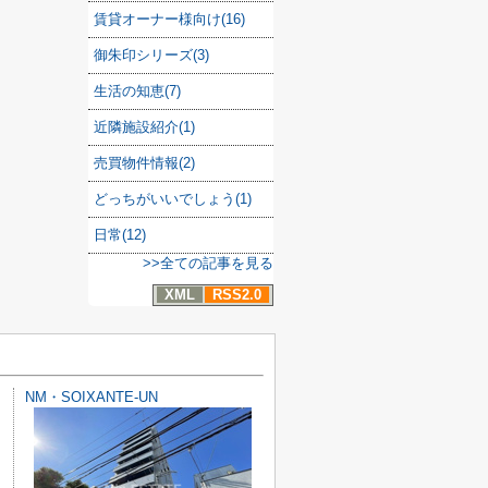
賃貸オーナー様向け(16)
御朱印シリーズ(3)
生活の知恵(7)
近隣施設紹介(1)
売買物件情報(2)
どっちがいいでしょう(1)
日常(12)
>>全ての記事を見る
XML
RSS2.0
NM・SOIXANTE-UN