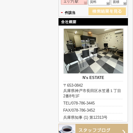
エリア| 駅
賃料
面積
-
件該当
N's ESTATE
〒653-0842
兵庫県神戸市長田区水笠通１丁目
2番8号1F
TEL/078-786-3445
FAX/078-786-3452
兵庫県知事 (1) 第12313号