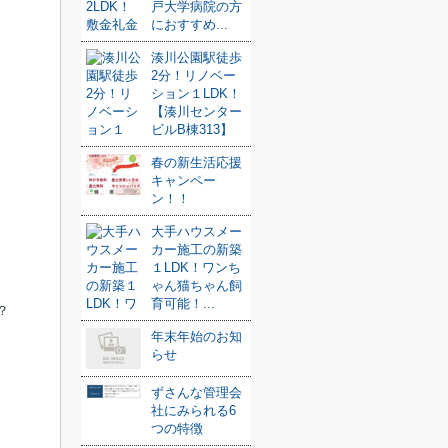
戸大学病院の方
におすすめ...
湊川公園駅徒歩
2分！リノベー
ション１LDK！
【湊川センター
ビルB棟313】
春の新生活応援
キャンペー
ン！！
大手ハウスメー
カー施工の新築
１LDK！ワンち
ゃん猫ちゃん飼
育可能！...
？
年末年始のお知
らせ
ずさんな管理会
社にみられる6
つの特徴