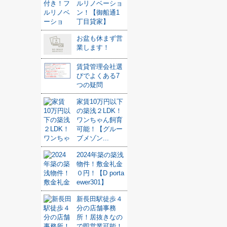
ルリノベーショ
ン！【御船通1
丁目貸家】
お盆も休まず営
業します！
賃貸管理会社選
びでよくある7
つの疑問
家賃10万円以下
の築浅２LDK！
ワンちゃん飼育
可能！【グルー
ブメゾン...
2024年築の築浅
物件！敷金礼金
０円！【D porta
ewer301】
新長田駅徒歩４
分の店舗事務
所！居抜きなの
で即営業可能！