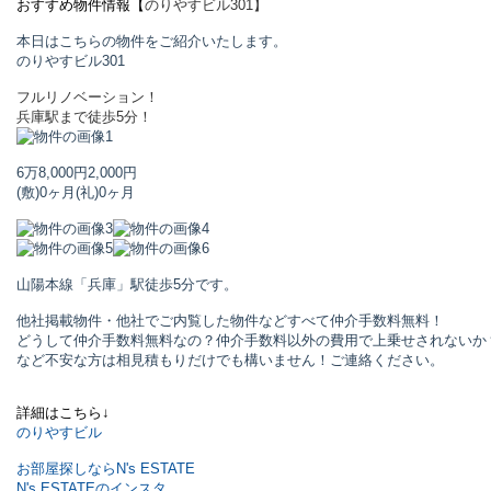
おすすめ物件情報【
のりやすビル
301】
本日はこちらの物件をご紹介いたします。
のりやすビル
301
フルリノベーション！
兵庫駅まで徒歩5分！
6万8,000円
2,000円
(敷)0ヶ月
(礼)0ヶ月
山陽本線「兵庫」駅
徒歩5分です。
他社掲載物件・他社でご内覧した物件などすべて仲介手数料無料！
どうして仲介手数料無料なの？仲介手数料以外の費用で上乗せされないか
など不安な方は相見積もりだけでも構いません！ご連絡ください。
詳細はこちら↓
のりやすビル
お部屋探しならN's ESTATE
N's ESTATEのインスタ