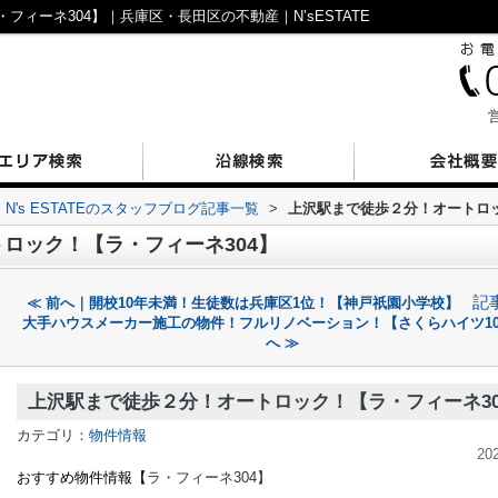
ィーネ304】｜兵庫区・長田区の不動産｜N’sESTATE
営
N's ESTATEのスタッフブログ記事一覧
>
上沢駅まで徒歩２分！オートロッ
ロック！【ラ・フィーネ304】
記
≪ 前へ｜開校10年未満！生徒数は兵庫区1位！【神戸祇園小学校】
大手ハウスメーカー施工の物件！フルリノベーション！【さくらハイツ10
へ ≫
上沢駅まで徒歩２分！オートロック！【ラ・フィーネ30
カテゴリ：
物件情報
20
おすすめ物件情報【
ラ・フィーネ
304】