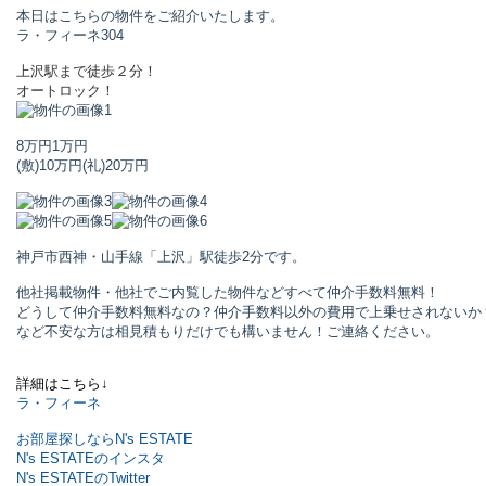
本日はこちらの物件をご紹介いたします。
ラ・フィーネ
304
上沢駅まで徒歩２分！
オートロック！
8万円
1万円
(敷)10万円
(礼)20万円
神戸市西神・山手線「上沢」駅
徒歩2分です。
他社掲載物件・他社でご内覧した物件などすべて仲介手数料無料！
どうして仲介手数料無料なの？仲介手数料以外の費用で上乗せされないか
など不安な方は相見積もりだけでも構いません！ご連絡ください。
詳細はこちら↓
ラ・フィーネ
お部屋探しならN's ESTATE
N's ESTATEのインスタ
N's ESTATEのTwitter