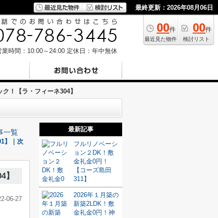
最終更新：2026年08月06日
00
00
件
件
最近見た物件
検討リスト
業時間：10:00～24:00
定休日：年中無休
ク！【ラ・フィーネ304】
最新記事
事一覧
1】｜次
フルリノベーシ
ョン２DK！敷
金礼金0円！
【コーズ島田
4】
311】
2026年１月築の
22-06-27
新築2LDK！敷
金礼金0円！神