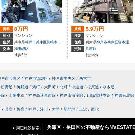
8万円
5.9万円
賃料
賃料
種別
マンション
種別
マンション
住所
兵庫県
神戸市兵庫区
御崎本町
２丁目
住所
兵庫県
神戸市兵庫区
塚本通
５
交通
和田岬駅
交通
兵庫駅
徒歩6分
徒歩4分
神戸市兵庫区
/
神戸市須磨区
/
神戸市中央区
/
西宮市
松野通
/
御船通
/
湊町
/
大田町
/
北町
/
中道通
/
松原通
/
水木通
手線
/
山陽本線
/
神戸高速東西線
/
神戸市海岸線
/
山陽電鉄本線
/
神鉄有馬線
田
/
兵庫
/
板宿
/
神戸
/
湊川
/
大開
/
新開地
/
上沢
/
西代
兵庫区・長田区の不動産ならN’sESTAT
周辺施設検索