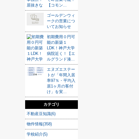
【コモン...
ゴールデンウィ
ークの営業につ
いてお知らせ
初期費用０円可
能の新築１
LDK！神戸大学
病院近く！【エ
ルグランド湊...
エヌズエステー
トが「年間入居
率97％・平均入
居1ヶ月の客付
け」を実...
カテゴリ
不動産豆知識(6)
物件情報(358)
学校紹介(5)