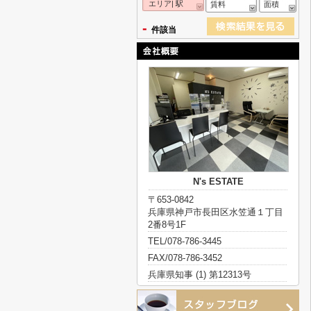
エリア| 駅
賃料
面積
-
件該当
N's ESTATE
〒653-0842
兵庫県神戸市長田区水笠通１丁目
2番8号1F
TEL/078-786-3445
FAX/078-786-3452
兵庫県知事 (1) 第12313号