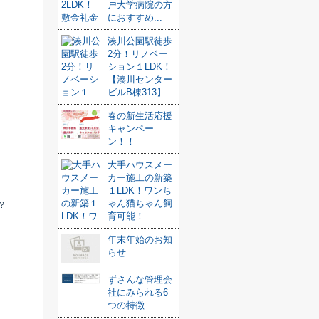
戸大学病院の方
におすすめ...
湊川公園駅徒歩
2分！リノベー
ション１LDK！
【湊川センター
ビルB棟313】
春の新生活応援
キャンペー
ン！！
大手ハウスメー
カー施工の新築
１LDK！ワンち
ゃん猫ちゃん飼
？
育可能！...
年末年始のお知
らせ
ずさんな管理会
社にみられる6
つの特徴