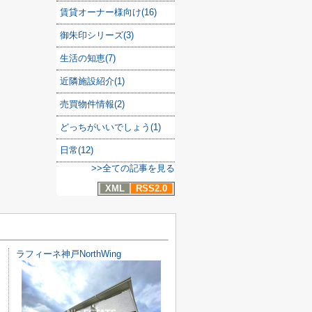
賃貸オーナー様向け(16)
御朱印シリーズ(3)
生活の知恵(7)
近隣施設紹介(1)
売買物件情報(2)
どっちがいいでしょう(1)
日常(12)
>>全ての記事を見る
XML
RSS2.0
ラフィーネ神戸NorthWing