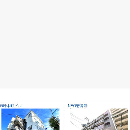
御崎本町ビル
NEO壱番館