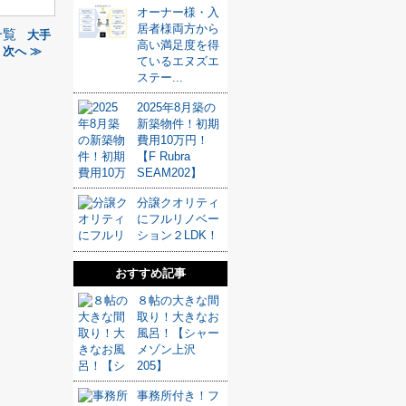
オーナー様・入
居者様両方から
一覧
大手
高い満足度を得
次へ ≫
ているエヌズエ
ステー...
2025年8月築の
新築物件！初期
費用10万円！
【F Rubra
SEAM202】
分譲クオリティ
にフルリノベー
ション２LDK！
おすすめ記事
８帖の大きな間
取り！大きなお
風呂！【シャー
メゾン上沢
205】
事務所付き！フ