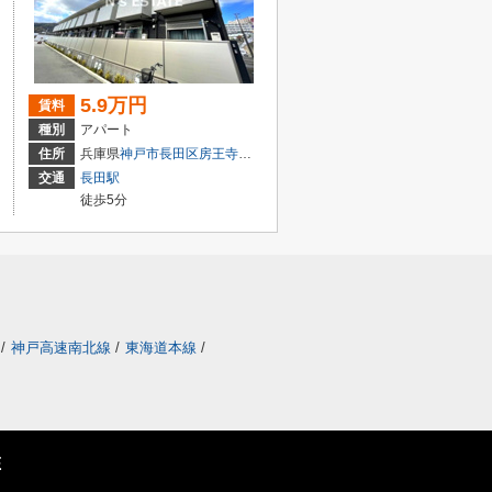
5.9万円
賃料
種別
アパート
丁目
住所
兵庫県
神戸市長田区
房王寺町
６丁目
交通
長田駅
徒歩5分
/
神戸高速南北線
/
東海道本線
/
E