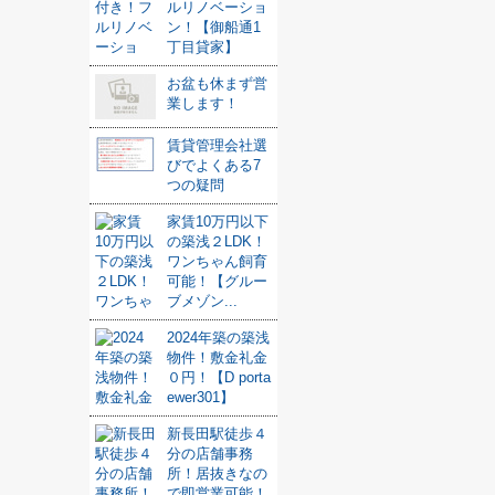
ルリノベーショ
ン！【御船通1
丁目貸家】
お盆も休まず営
業します！
賃貸管理会社選
びでよくある7
つの疑問
家賃10万円以下
の築浅２LDK！
ワンちゃん飼育
可能！【グルー
ブメゾン...
2024年築の築浅
物件！敷金礼金
０円！【D porta
ewer301】
新長田駅徒歩４
分の店舗事務
所！居抜きなの
で即営業可能！